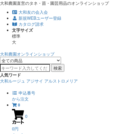
大和農園直営のタネ・苗・園芸用品のオンラインショップ
大和友の会入会
新規WEBユーザー登録
カタログ請求
文字サイズ
標準
大
大和農園オンラインショップ
検索
人気ワード
大和ルージュ
アジサイ
アルストロメリア
申込番号
から注文
0
0
0円