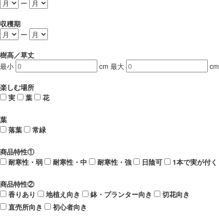
ー
収穫期
ー
樹高／草丈
最小
cm
最大
cm
楽しむ場所
実
葉
花
葉
落葉
常緑
商品特性①
耐寒性・弱
耐寒性・中
耐寒性・強
日陰可
1本で実が付く
商品特性②
香りあり
地植え向き
鉢・プランター向き
切花向き
直売所向き
初心者向き