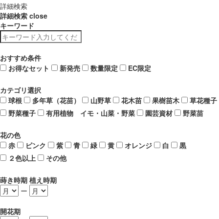
詳細検索
詳細検索
close
キーワード
おすすめ条件
お得なセット
新発売
数量限定
EC限定
カテゴリ選択
球根
多年草（花苗）
山野草
花木苗
果樹苗木
草花種子
野菜種子
有用植物 イモ・山菜・野菜
園芸資材
野菜苗
花の色
赤
ピンク
紫
青
緑
黄
オレンジ
白
黒
２色以上
その他
蒔き時期 植え時期
ー
開花期