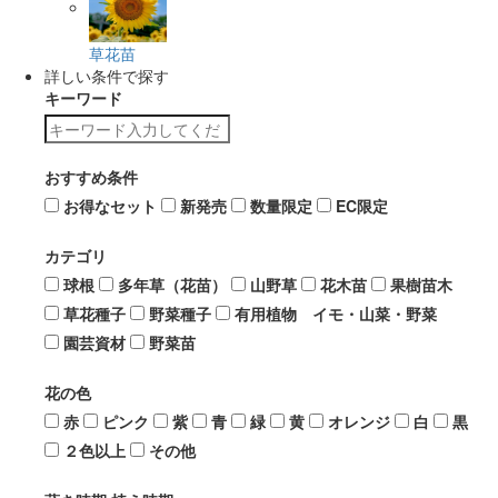
草花苗
詳しい条件で探す
キーワード
おすすめ条件
お得なセット
新発売
数量限定
EC限定
カテゴリ
球根
多年草（花苗）
山野草
花木苗
果樹苗木
草花種子
野菜種子
有用植物 イモ・山菜・野菜
園芸資材
野菜苗
花の色
赤
ピンク
紫
青
緑
黄
オレンジ
白
黒
２色以上
その他