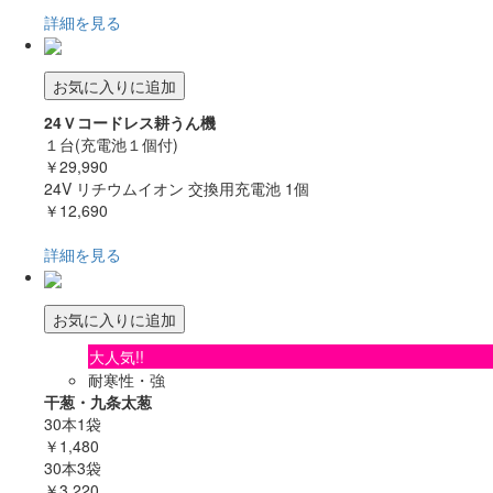
詳細を見る
お気に入りに追加
24Ｖコードレス耕うん機
１台(充電池１個付)
￥29,990
24V リチウムイオン 交換用充電池 1個
￥12,690
詳細を見る
お気に入りに追加
大人気!!
耐寒性・強
干葱・九条太葱
30本1袋
￥1,480
30本3袋
￥3,220