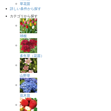
草花苗
詳しい条件から探す
カテゴリから探す
球根
多年草（花苗）
山野草
花木苗