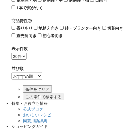
耐寒性・弱
耐寒性・中
耐寒性・強
日陰可
1本で実が付く
商品特性②
香りあり
地植え向き
鉢・プランター向き
切花向き
直売所向き
初心者向き
表示件数
並び順
この条件で検索する
特集・お役立ち情報
公式ブログ
おいしいレシピ
園芸用語辞典
ショッピングガイド