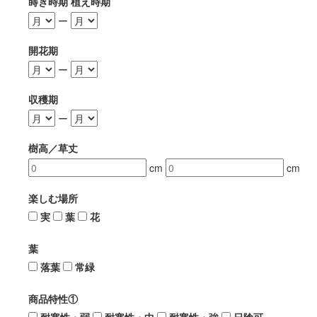
蒔き時期 植え時期
ー
開花期
ー
収穫期
ー
樹高／草丈
cm
cm
楽しむ場所
実
葉
花
葉
落葉
常緑
商品特性①