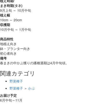
植え時期/
まき時期(タネ)
9月上旬 ～ 10月中旬
植え幅
10cm ～ 20cm
収穫期
10月中旬 ～ 1月中旬
商品特性
地植え向き
鉢・プランター向き
初心者向き
備考
春まきの中かぶ獲りの播種適期は4月中旬頃。
関連カテゴリ
野菜種子
野菜種子
＞
かぶ
お届け予定
6月中旬～11月