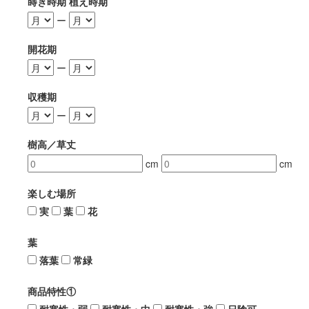
蒔き時期 植え時期
ー
開花期
ー
収穫期
ー
樹高／草丈
cm
cm
楽しむ場所
実
葉
花
葉
落葉
常緑
商品特性①