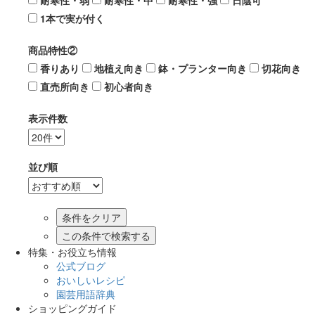
耐寒性・弱
耐寒性・中
耐寒性・強
日陰可
1本で実が付く
商品特性②
香りあり
地植え向き
鉢・プランター向き
切花向き
直売所向き
初心者向き
表示件数
並び順
この条件で検索する
特集・お役立ち情報
公式ブログ
おいしいレシピ
園芸用語辞典
ショッピングガイド