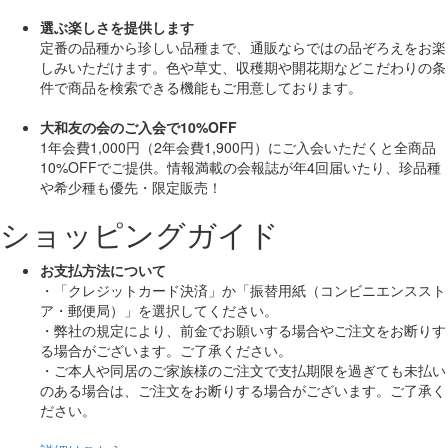
選ぶ楽しさを提供します
定番の品種から珍しい品種まで、通販ならではの品ぞろえをお楽
しみいただけます。色や草丈、収穫期や開花期などこだわりの条
件で商品を検索できる機能もご用意しております。
大和友の会のご入会で10%OFF
1年会費1,000円（2年会費1,900円）にご入会いただくと
全商品
10%OFF
でご提供。情報満載の会報誌が年4回届いたり、珍品種
や希少種も
優先・限定販売！
ショッピングガイド
お支払方法について
・「クレジットカード決済」か「振替用紙（コンビニエンススト
ア・郵便局）」を選択してください。
・弊社の規定により、前金でお願いする場合やご注文をお断りす
る場合がございます。ご了承ください。
・ご本人や同居のご家族様のご注文で支払期限を過ぎても未払い
のある場合は、ご注文をお断りする場合がございます。ご了承く
ださい。