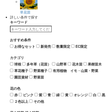
草花苗
詳しい条件で探す
キーワード
おすすめ条件
お得なセット
新発売
数量限定
EC限定
カテゴリ
球根
多年草（花苗）
山野草
花木苗
果樹苗木
草花種子
野菜種子
有用植物 イモ・山菜・野菜
園芸資材
野菜苗
花の色
赤
ピンク
紫
青
緑
黄
オレンジ
白
黒
２色以上
その他