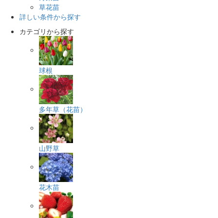
草花苗
詳しい条件から探す
カテゴリから探す
球根
多年草（花苗）
山野草
花木苗