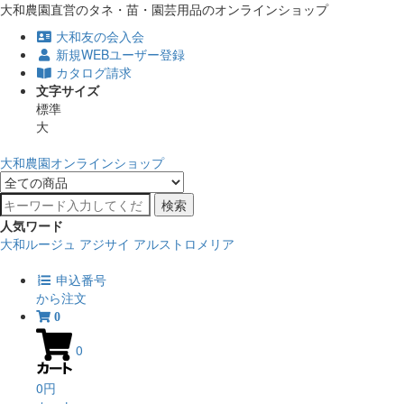
大和農園直営のタネ・苗・園芸用品のオンラインショップ
大和友の会入会
新規WEBユーザー登録
カタログ請求
文字サイズ
標準
大
大和農園オンラインショップ
検索
人気ワード
大和ルージュ
アジサイ
アルストロメリア
申込番号
から注文
0
0
0円