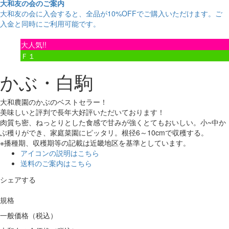
大和友の会のご案内
大和友の会に入会すると、
全品が10%OFF
でご購入いただけます。ご
入金と同時にご利用可能です。
大人気!!
Ｆ１
かぶ・白駒
大和農園のかぶのベストセラー！
美味しいと評判で長年大好評いただいております！
肉質ち密、ねっとりとした食感で甘みが強くとてもおいしい。小~中か
ぶ穫りができ、家庭菜園にピッタリ。根径6～10cmで収穫する。
※播種期、収穫期等の記載は近畿地区を基準としています。
アイコンの説明はこちら
送料のご案内はこちら
シェアする
規格
一般価格（税込）