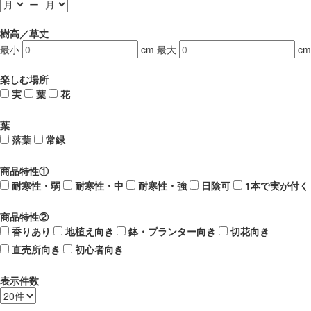
ー
樹高／草丈
最小
cm
最大
cm
楽しむ場所
実
葉
花
葉
落葉
常緑
商品特性①
耐寒性・弱
耐寒性・中
耐寒性・強
日陰可
1本で実が付く
商品特性②
香りあり
地植え向き
鉢・プランター向き
切花向き
直売所向き
初心者向き
表示件数