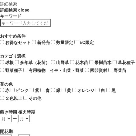
詳細検索
詳細検索
close
キーワード
おすすめ条件
お得なセット
新発売
数量限定
EC限定
カテゴリ選択
球根
多年草（花苗）
山野草
花木苗
果樹苗木
草花種子
野菜種子
有用植物 イモ・山菜・野菜
園芸資材
野菜苗
花の色
赤
ピンク
紫
青
緑
黄
オレンジ
白
黒
２色以上
その他
蒔き時期 植え時期
ー
開花期