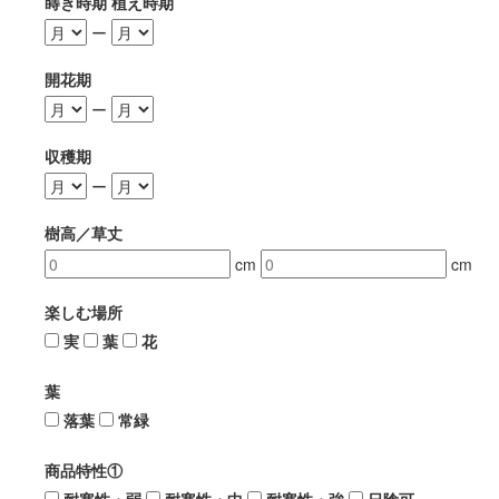
蒔き時期 植え時期
ー
開花期
ー
収穫期
ー
樹高／草丈
cm
cm
楽しむ場所
実
葉
花
葉
落葉
常緑
商品特性①