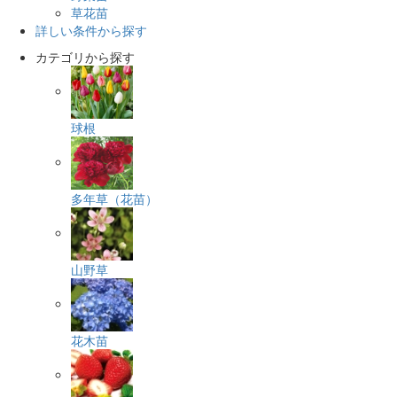
草花苗
詳しい条件から探す
カテゴリから探す
球根
多年草（花苗）
山野草
花木苗