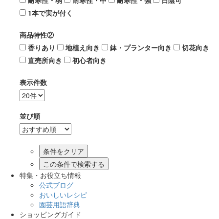
耐寒性・弱
耐寒性・中
耐寒性・強
日陰可
1本で実が付く
商品特性②
香りあり
地植え向き
鉢・プランター向き
切花向き
直売所向き
初心者向き
表示件数
並び順
この条件で検索する
特集・お役立ち情報
公式ブログ
おいしいレシピ
園芸用語辞典
ショッピングガイド