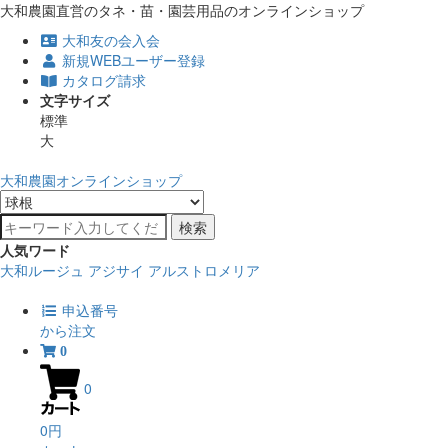
大和農園直営のタネ・苗・園芸用品のオンラインショップ
大和友の会入会
新規WEBユーザー登録
カタログ請求
文字サイズ
標準
大
大和農園オンラインショップ
検索
人気ワード
大和ルージュ
アジサイ
アルストロメリア
申込番号
から注文
0
0
0円