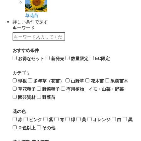
草花苗
詳しい条件で探す
キーワード
おすすめ条件
お得なセット
新発売
数量限定
EC限定
カテゴリ
球根
多年草（花苗）
山野草
花木苗
果樹苗木
草花種子
野菜種子
有用植物 イモ・山菜・野菜
園芸資材
野菜苗
花の色
赤
ピンク
紫
青
緑
黄
オレンジ
白
黒
２色以上
その他