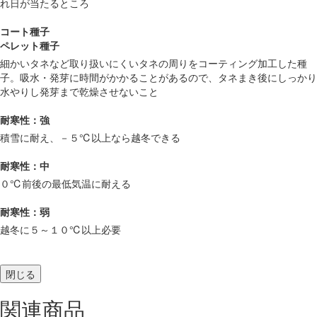
れ日が当たるところ
コート種子
ペレット種子
細かいタネなど取り扱いにくいタネの周りをコーティング加工した種
子。吸水・発芽に時間がかかることがあるので、タネまき後にしっかり
水やりし発芽まで乾燥させないこと
耐寒性：強
積雪に耐え、－５℃以上なら越冬できる
耐寒性：中
０℃前後の最低気温に耐える
耐寒性：弱
越冬に５～１０℃以上必要
閉じる
関連商品