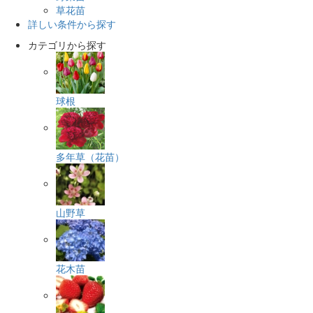
草花苗
詳しい条件から探す
カテゴリから探す
球根
多年草（花苗）
山野草
花木苗