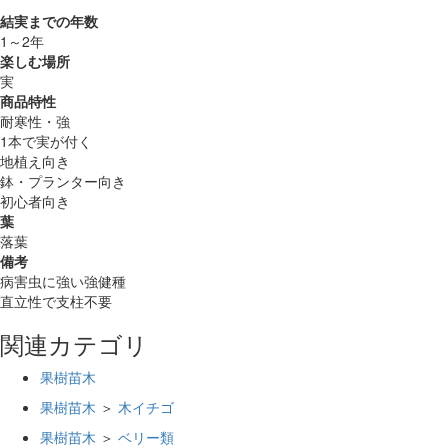
結実までの年数
1～2年
楽しむ場所
実
商品特性
耐寒性・強
1本で実が付く
地植え向き
鉢・プランター向き
初心者向き
葉
落葉
備考
病害虫に強い強健種
直立性で支柱不要
関連カテゴリ
果樹苗木
果樹苗木
＞
木イチゴ
果樹苗木
＞
ベリー類