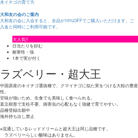
木イチゴの育て方
大和友の会のご案内
大和友の会に入会すると、
全品が10%OFF
でご購入いただけます。ご
入金と同時にご利用可能です。
大人気!!
日当たりを好む
耐寒性・強
1本で実が付く
ラズベリー・超大王
中国原産のキイチゴ選抜種で、クマイチゴに似た実をつける大粒の豊産
性。
甘味が強いため、生食でも美味しく食べられる。
直立樹形で支柱不要、病害虫の心配もなく強健で育てやすい。
品種登録出願中
海外持ち出し禁止
※流通しているレッドドリームと超大王は同じ品種です。
ラズベリーらしい酸味はありません。