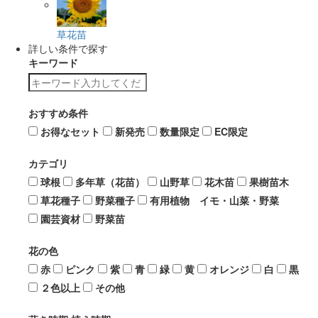
草花苗
詳しい条件で探す
キーワード
おすすめ条件
お得なセット
新発売
数量限定
EC限定
カテゴリ
球根
多年草（花苗）
山野草
花木苗
果樹苗木
草花種子
野菜種子
有用植物 イモ・山菜・野菜
園芸資材
野菜苗
花の色
赤
ピンク
紫
青
緑
黄
オレンジ
白
黒
２色以上
その他