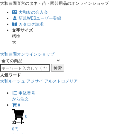
大和農園直営のタネ・苗・園芸用品のオンラインショップ
大和友の会入会
新規WEBユーザー登録
カタログ請求
文字サイズ
標準
大
大和農園オンラインショップ
検索
人気ワード
大和ルージュ
アジサイ
アルストロメリア
申込番号
から注文
0
0
0円