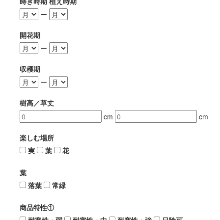
蒔き時期 植え時期
ー
開花期
ー
収穫期
ー
樹高／草丈
cm
cm
楽しむ場所
実
葉
花
葉
落葉
常緑
商品特性①