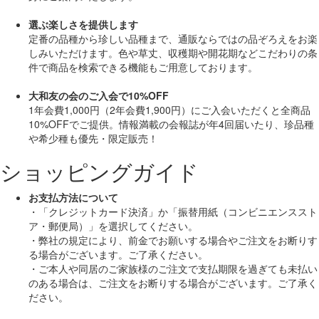
選ぶ楽しさを提供します
定番の品種から珍しい品種まで、通販ならではの品ぞろえをお楽
しみいただけます。色や草丈、収穫期や開花期などこだわりの条
件で商品を検索できる機能もご用意しております。
大和友の会のご入会で10%OFF
1年会費1,000円（2年会費1,900円）にご入会いただくと
全商品
10%OFF
でご提供。情報満載の会報誌が年4回届いたり、珍品種
や希少種も
優先・限定販売！
ショッピングガイド
お支払方法について
・「クレジットカード決済」か「振替用紙（コンビニエンススト
ア・郵便局）」を選択してください。
・弊社の規定により、前金でお願いする場合やご注文をお断りす
る場合がございます。ご了承ください。
・ご本人や同居のご家族様のご注文で支払期限を過ぎても未払い
のある場合は、ご注文をお断りする場合がございます。ご了承く
ださい。