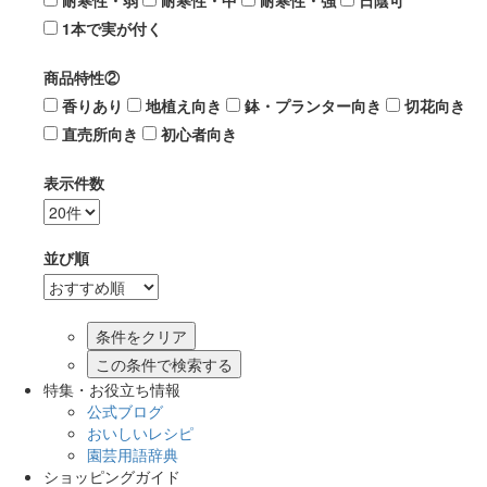
耐寒性・弱
耐寒性・中
耐寒性・強
日陰可
1本で実が付く
商品特性②
香りあり
地植え向き
鉢・プランター向き
切花向き
直売所向き
初心者向き
表示件数
並び順
この条件で検索する
特集・お役立ち情報
公式ブログ
おいしいレシピ
園芸用語辞典
ショッピングガイド