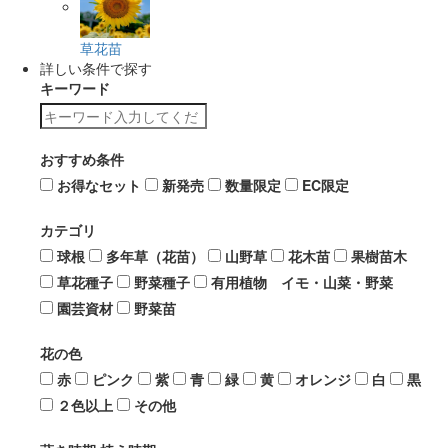
草花苗
詳しい条件で探す
キーワード
おすすめ条件
お得なセット
新発売
数量限定
EC限定
カテゴリ
球根
多年草（花苗）
山野草
花木苗
果樹苗木
草花種子
野菜種子
有用植物 イモ・山菜・野菜
園芸資材
野菜苗
花の色
赤
ピンク
紫
青
緑
黄
オレンジ
白
黒
２色以上
その他