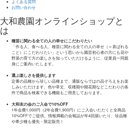
よくある質問
お問い合わせ
大和農園オンラインショップと
は
種苗に関わる全ての人の幸せにこだわりたい
「作る人、食べる人、種苗に関わる全ての人の幸せ（＝喜ばれる
こと）にこだわりたい」
という思いから園芸初心者の方にも花や
野菜の育て方の楽しさを知っていただけるように、従業員一同親
身にご案内いたします。
選ぶ楽しさを提供します
定番の品種から珍しい品種まで、通販ならではの品ぞろえをお楽
しみいただけます。色や草丈、収穫期や開花期などこだわりの条
件で商品を検索できる機能もご用意しております。
大和友の会のご入会で10%OFF
1年会費1,000円（2年会費1,900円）にご入会いただくと
全商品
10%OFF
でご提供。情報満載の会報誌が年4回届いたり、珍品種
や希少種も
優先・限定販売！