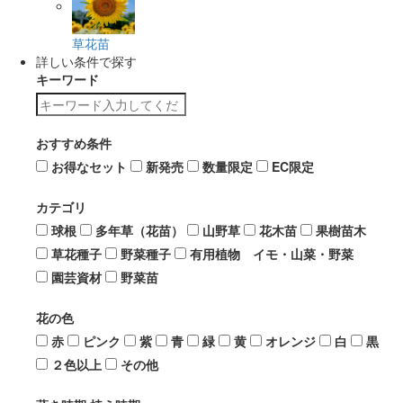
草花苗
詳しい条件で探す
キーワード
おすすめ条件
お得なセット
新発売
数量限定
EC限定
カテゴリ
球根
多年草（花苗）
山野草
花木苗
果樹苗木
草花種子
野菜種子
有用植物 イモ・山菜・野菜
園芸資材
野菜苗
花の色
赤
ピンク
紫
青
緑
黄
オレンジ
白
黒
２色以上
その他