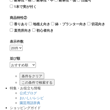
耐寒性・弱
耐寒性・中
耐寒性・強
日陰可
1本で実が付く
商品特性②
香りあり
地植え向き
鉢・プランター向き
切花向き
直売所向き
初心者向き
表示件数
並び順
この条件で検索する
特集・お役立ち情報
公式ブログ
おいしいレシピ
園芸用語辞典
ショッピングガイド