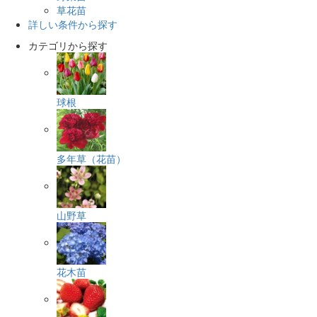
草花苗
詳しい条件から探す
カテゴリから探す
球根
多年草（花苗）
山野草
花木苗