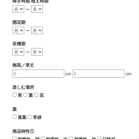
蒔き時期 植え時期
ー
開花期
ー
収穫期
ー
樹高／草丈
cm
cm
楽しむ場所
実
葉
花
葉
落葉
常緑
商品特性①