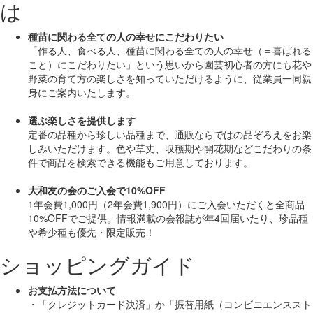
は
種苗に関わる全ての人の幸せにこだわりたい
「作る人、食べる人、種苗に関わる全ての人の幸せ（＝喜ばれる
こと）にこだわりたい」
という思いから園芸初心者の方にも花や
野菜の育て方の楽しさを知っていただけるように、従業員一同親
身にご案内いたします。
選ぶ楽しさを提供します
定番の品種から珍しい品種まで、通販ならではの品ぞろえをお楽
しみいただけます。色や草丈、収穫期や開花期などこだわりの条
件で商品を検索できる機能もご用意しております。
大和友の会のご入会で10%OFF
1年会費1,000円（2年会費1,900円）にご入会いただくと
全商品
10%OFF
でご提供。情報満載の会報誌が年4回届いたり、珍品種
や希少種も
優先・限定販売！
ショッピングガイド
お支払方法について
・「クレジットカード決済」か「振替用紙（コンビニエンススト