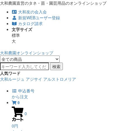
大和農園直営のタネ・苗・園芸用品のオンラインショップ
大和友の会入会
新規WEBユーザー登録
カタログ請求
文字サイズ
標準
大
大和農園オンラインショップ
検索
人気ワード
大和ルージュ
アジサイ
アルストロメリア
申込番号
から注文
0
0
0円