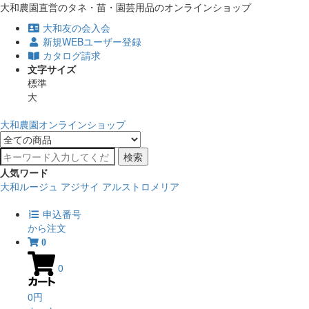
大和農園直営のタネ・苗・園芸用品のオンラインショップ
大和友の会入会
新規WEBユーザー登録
カタログ請求
文字サイズ
標準
大
大和農園オンラインショップ
検索
人気ワード
大和ルージュ
アジサイ
アルストロメリア
申込番号
から注文
0
0
0円