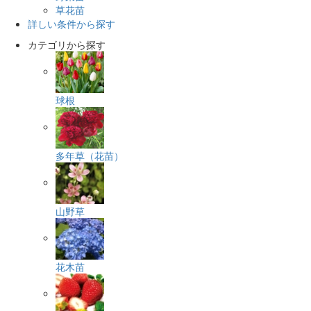
草花苗
詳しい条件から探す
カテゴリから探す
球根
多年草（花苗）
山野草
花木苗