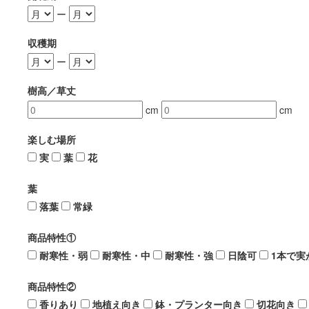
ー
収穫期
ー
樹高／草丈
cm
cm
楽しむ場所
実
葉
花
葉
落葉
常緑
商品特性①
耐寒性・弱
耐寒性・中
耐寒性・強
日陰可
1本で実
商品特性②
香りあり
地植え向き
鉢・プランター向き
切花向き