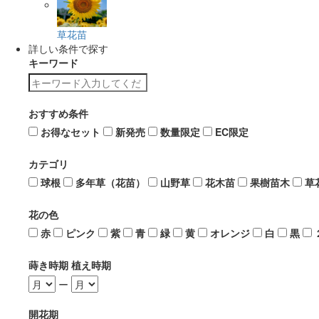
草花苗
詳しい条件で探す
キーワード
おすすめ条件
お得なセット
新発売
数量限定
EC限定
カテゴリ
球根
多年草（花苗）
山野草
花木苗
果樹苗木
草
花の色
赤
ピンク
紫
青
緑
黄
オレンジ
白
黒
蒔き時期 植え時期
ー
開花期