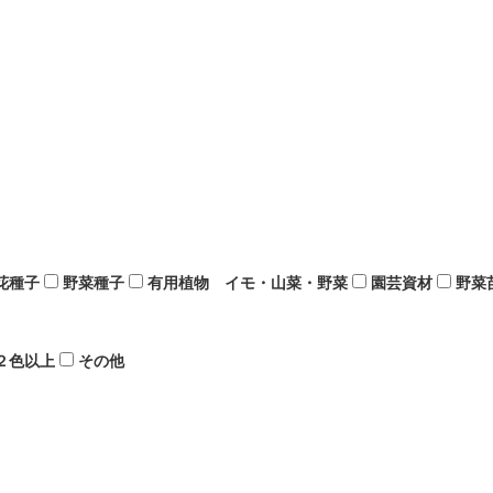
花種子
野菜種子
有用植物 イモ・山菜・野菜
園芸資材
野菜
２色以上
その他