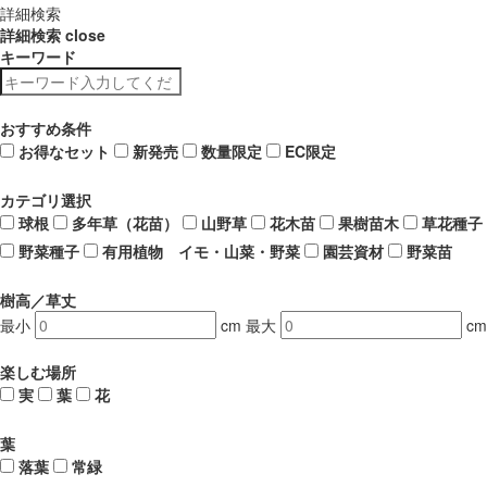
詳細検索
詳細検索
close
キーワード
おすすめ条件
お得なセット
新発売
数量限定
EC限定
カテゴリ選択
球根
多年草（花苗）
山野草
花木苗
果樹苗木
草花種子
野菜種子
有用植物 イモ・山菜・野菜
園芸資材
野菜苗
樹高／草丈
最小
cm
最大
cm
楽しむ場所
実
葉
花
葉
落葉
常緑