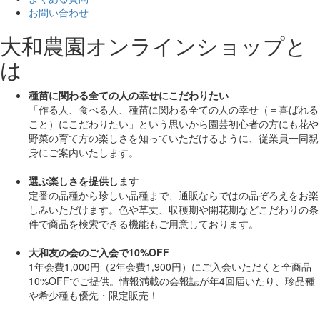
お問い合わせ
大和農園オンラインショップと
は
種苗に関わる全ての人の幸せにこだわりたい
「作る人、食べる人、種苗に関わる全ての人の幸せ（＝喜ばれる
こと）にこだわりたい」
という思いから園芸初心者の方にも花や
野菜の育て方の楽しさを知っていただけるように、従業員一同親
身にご案内いたします。
選ぶ楽しさを提供します
定番の品種から珍しい品種まで、通販ならではの品ぞろえをお楽
しみいただけます。色や草丈、収穫期や開花期などこだわりの条
件で商品を検索できる機能もご用意しております。
大和友の会のご入会で10%OFF
1年会費1,000円（2年会費1,900円）にご入会いただくと
全商品
10%OFF
でご提供。情報満載の会報誌が年4回届いたり、珍品種
や希少種も
優先・限定販売！