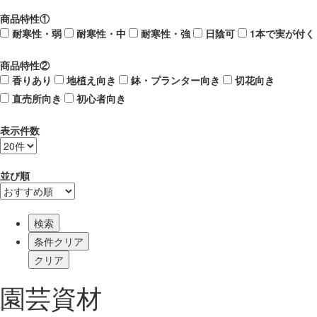
商品特性①
耐寒性・弱
耐寒性・中
耐寒性・強
日陰可
1本で実が付く
商品特性②
香りあり
地植え向き
鉢・プランター向き
切花向き
直売所向き
初心者向き
表示件数
並び順
検索
園芸資材