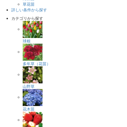
草花苗
詳しい条件から探す
カテゴリから探す
球根
多年草（花苗）
山野草
花木苗