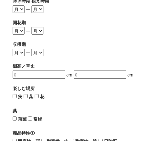
蒔き時期 植え時期
ー
開花期
ー
収穫期
ー
樹高／草丈
cm
cm
楽しむ場所
実
葉
花
葉
落葉
常緑
商品特性①