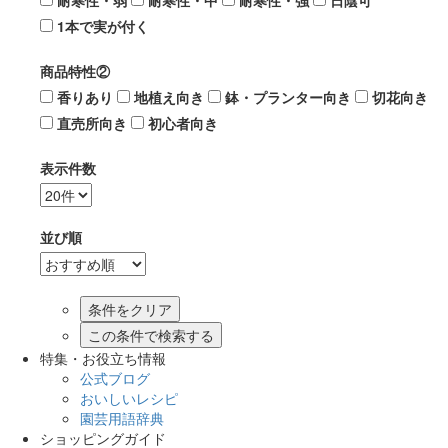
耐寒性・弱
耐寒性・中
耐寒性・強
日陰可
1本で実が付く
商品特性②
香りあり
地植え向き
鉢・プランター向き
切花向き
直売所向き
初心者向き
表示件数
並び順
この条件で検索する
特集・お役立ち情報
公式ブログ
おいしいレシピ
園芸用語辞典
ショッピングガイド