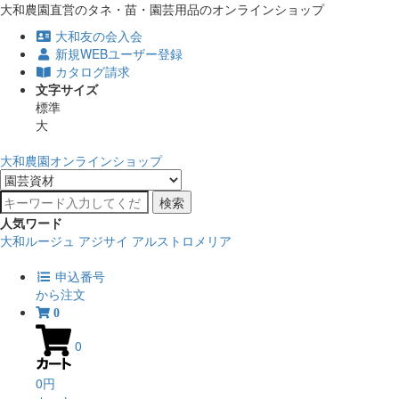
大和農園直営のタネ・苗・園芸用品のオンラインショップ
大和友の会入会
新規WEBユーザー登録
カタログ請求
文字サイズ
標準
大
大和農園オンラインショップ
検索
人気ワード
大和ルージュ
アジサイ
アルストロメリア
申込番号
から注文
0
0
0円