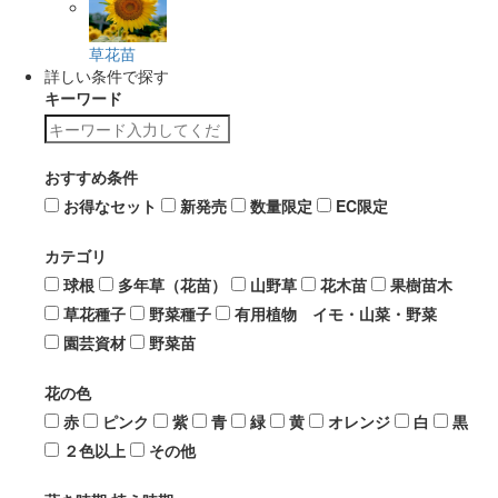
草花苗
詳しい条件で探す
キーワード
おすすめ条件
お得なセット
新発売
数量限定
EC限定
カテゴリ
球根
多年草（花苗）
山野草
花木苗
果樹苗木
草花種子
野菜種子
有用植物 イモ・山菜・野菜
園芸資材
野菜苗
花の色
赤
ピンク
紫
青
緑
黄
オレンジ
白
黒
２色以上
その他