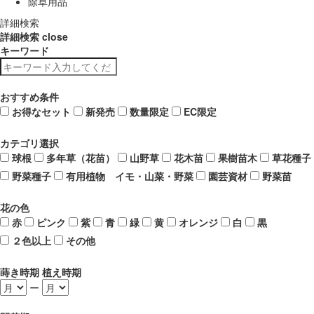
除草用品
詳細検索
詳細検索
close
キーワード
おすすめ条件
お得なセット
新発売
数量限定
EC限定
カテゴリ選択
球根
多年草（花苗）
山野草
花木苗
果樹苗木
草花種子
野菜種子
有用植物 イモ・山菜・野菜
園芸資材
野菜苗
花の色
赤
ピンク
紫
青
緑
黄
オレンジ
白
黒
２色以上
その他
蒔き時期 植え時期
ー