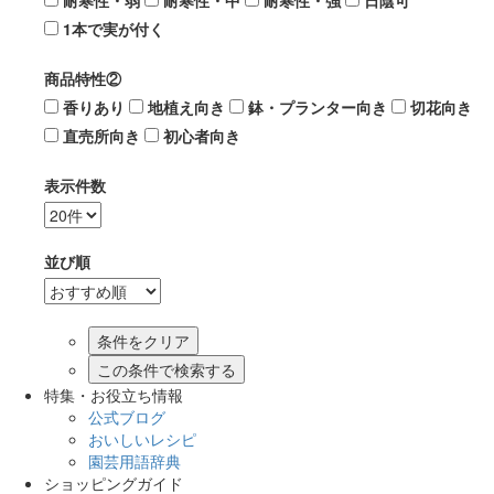
耐寒性・弱
耐寒性・中
耐寒性・強
日陰可
1本で実が付く
商品特性②
香りあり
地植え向き
鉢・プランター向き
切花向き
直売所向き
初心者向き
表示件数
並び順
この条件で検索する
特集・お役立ち情報
公式ブログ
おいしいレシピ
園芸用語辞典
ショッピングガイド