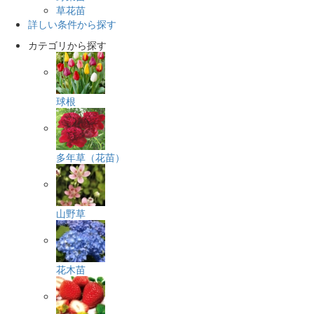
草花苗
詳しい条件から探す
カテゴリから探す
球根
多年草（花苗）
山野草
花木苗