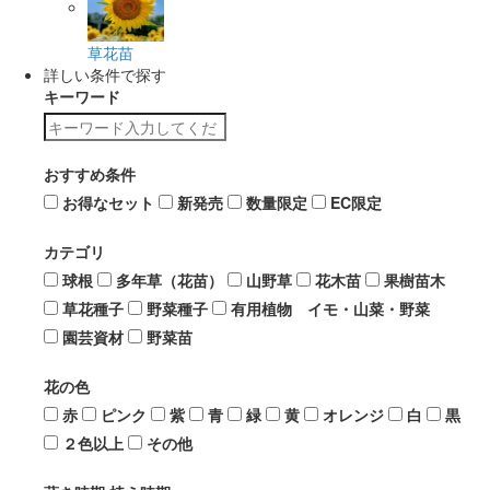
草花苗
詳しい条件で探す
キーワード
おすすめ条件
お得なセット
新発売
数量限定
EC限定
カテゴリ
球根
多年草（花苗）
山野草
花木苗
果樹苗木
草花種子
野菜種子
有用植物 イモ・山菜・野菜
園芸資材
野菜苗
花の色
赤
ピンク
紫
青
緑
黄
オレンジ
白
黒
２色以上
その他