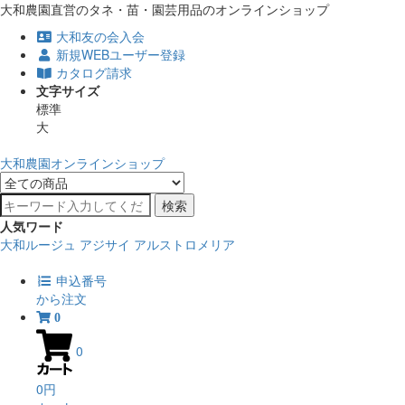
大和農園直営のタネ・苗・園芸用品のオンラインショップ
大和友の会入会
新規WEBユーザー登録
カタログ請求
文字サイズ
標準
大
大和農園オンラインショップ
検索
人気ワード
大和ルージュ
アジサイ
アルストロメリア
申込番号
から注文
0
0
0円