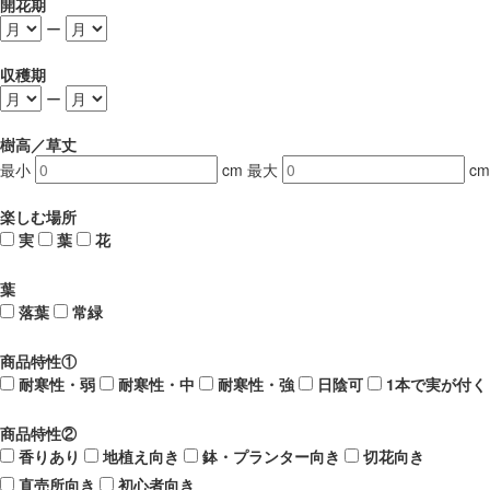
開花期
ー
収穫期
ー
樹高／草丈
最小
cm
最大
cm
楽しむ場所
実
葉
花
葉
落葉
常緑
商品特性①
耐寒性・弱
耐寒性・中
耐寒性・強
日陰可
1本で実が付く
商品特性②
香りあり
地植え向き
鉢・プランター向き
切花向き
直売所向き
初心者向き