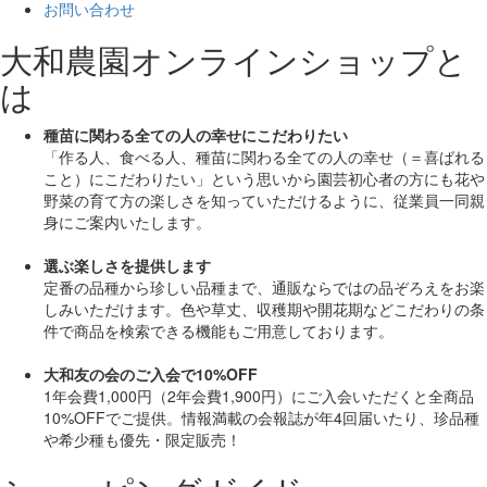
お問い合わせ
大和農園オンラインショップと
は
種苗に関わる全ての人の幸せにこだわりたい
「作る人、食べる人、種苗に関わる全ての人の幸せ（＝喜ばれる
こと）にこだわりたい」
という思いから園芸初心者の方にも花や
野菜の育て方の楽しさを知っていただけるように、従業員一同親
身にご案内いたします。
選ぶ楽しさを提供します
定番の品種から珍しい品種まで、通販ならではの品ぞろえをお楽
しみいただけます。色や草丈、収穫期や開花期などこだわりの条
件で商品を検索できる機能もご用意しております。
大和友の会のご入会で10%OFF
1年会費1,000円（2年会費1,900円）にご入会いただくと
全商品
10%OFF
でご提供。情報満載の会報誌が年4回届いたり、珍品種
や希少種も
優先・限定販売！