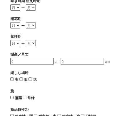
蒔き時期 植え時期
ー
開花期
ー
収穫期
ー
樹高／草丈
cm
cm
楽しむ場所
実
葉
花
葉
落葉
常緑
商品特性①