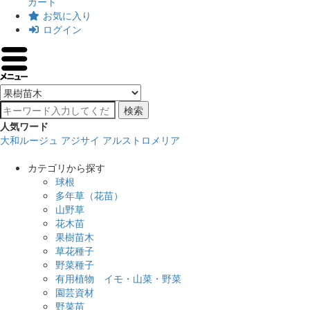
カート
お気に入り
ログイン
検索
人気ワード
大和ルージュ
アジサイ
アルストロメリア
カテゴリから探す
球根
多年草（花苗）
山野草
花木苗
果樹苗木
草花種子
野菜種子
有用植物 イモ・山菜・野菜
園芸資材
野菜苗