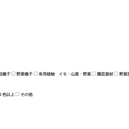
花種子
野菜種子
有用植物 イモ・山菜・野菜
園芸資材
野菜
２色以上
その他