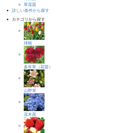
草花苗
詳しい条件から探す
カテゴリから探す
球根
多年草（花苗）
山野草
花木苗