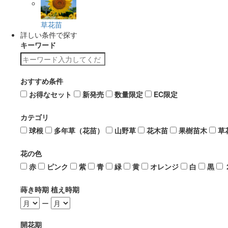
草花苗
詳しい条件で探す
キーワード
おすすめ条件
お得なセット
新発売
数量限定
EC限定
カテゴリ
球根
多年草（花苗）
山野草
花木苗
果樹苗木
草
花の色
赤
ピンク
紫
青
緑
黄
オレンジ
白
黒
蒔き時期 植え時期
ー
開花期