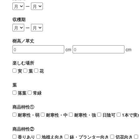
ー
収穫期
ー
樹高／草丈
cm
cm
楽しむ場所
実
葉
花
葉
落葉
常緑
商品特性①
耐寒性・弱
耐寒性・中
耐寒性・強
日陰可
1本で実
商品特性②
香りあり
地植え向き
鉢・プランター向き
切花向き