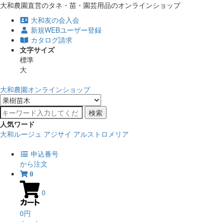
大和農園直営のタネ・苗・園芸用品のオンラインショップ
大和友の会入会
新規WEBユーザー登録
カタログ請求
文字サイズ
標準
大
大和農園オンラインショップ
検索
人気ワード
大和ルージュ
アジサイ
アルストロメリア
申込番号
から注文
0
0
0円