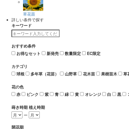
草花苗
詳しい条件で探す
キーワード
おすすめ条件
お得なセット
新発売
数量限定
EC限定
カテゴリ
球根
多年草（花苗）
山野草
花木苗
果樹苗木
草
花の色
赤
ピンク
紫
青
緑
黄
オレンジ
白
黒
蒔き時期 植え時期
ー
開花期