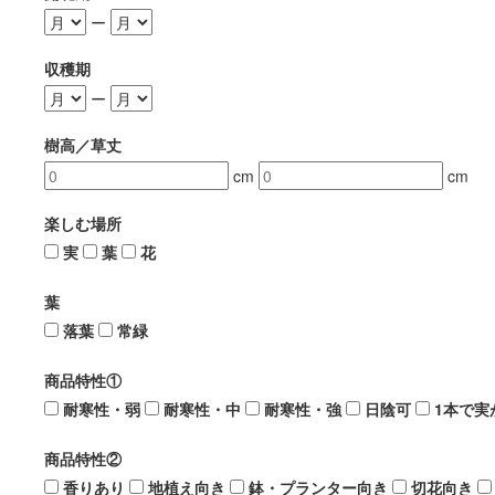
ー
収穫期
ー
樹高／草丈
cm
cm
楽しむ場所
実
葉
花
葉
落葉
常緑
商品特性①
耐寒性・弱
耐寒性・中
耐寒性・強
日陰可
1本で実
商品特性②
香りあり
地植え向き
鉢・プランター向き
切花向き