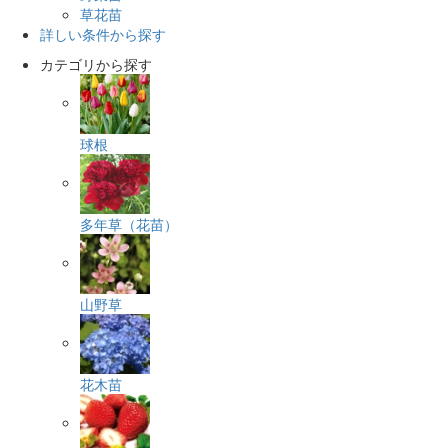
草花苗
詳しい条件から探す
カテゴリから探す
球根
多年草（花苗）
山野草
花木苗