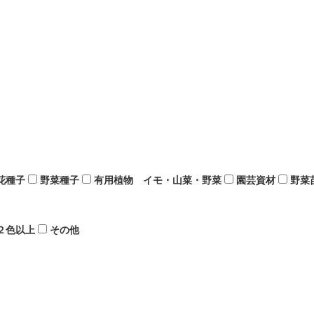
花種子
野菜種子
有用植物 イモ・山菜・野菜
園芸資材
野菜
２色以上
その他