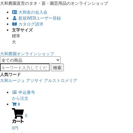
大和農園直営のタネ・苗・園芸用品のオンラインショップ
大和友の会入会
新規WEBユーザー登録
カタログ請求
文字サイズ
標準
大
大和農園オンラインショップ
検索
人気ワード
大和ルージュ
アジサイ
アルストロメリア
申込番号
から注文
0
0
0円