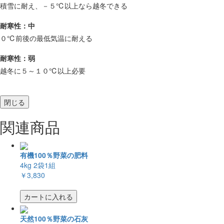
積雪に耐え、－５℃以上なら越冬できる
耐寒性：中
０℃前後の最低気温に耐える
耐寒性：弱
越冬に５～１０℃以上必要
閉じる
関連商品
有機100％野菜の肥料
4kg 2袋1組
￥3,830
カートに入れる
天然100％野菜の石灰