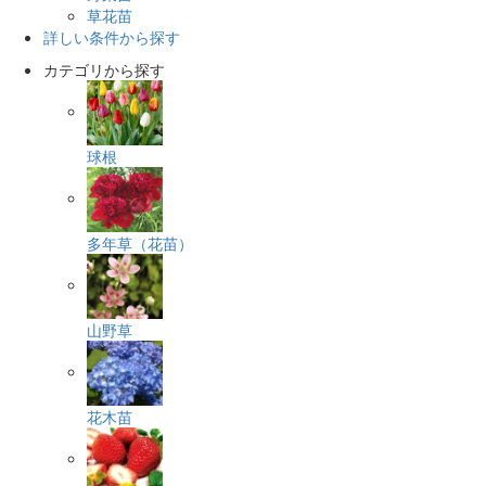
草花苗
詳しい条件から探す
カテゴリから探す
球根
多年草（花苗）
山野草
花木苗