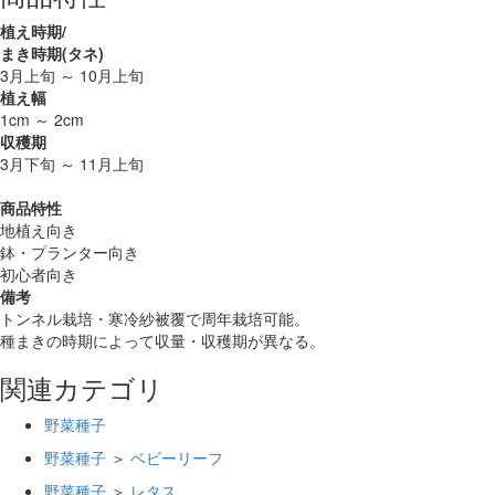
植え時期/
まき時期(タネ)
3月上旬 ～ 10月上旬
植え幅
1cm ～ 2cm
収穫期
3月下旬 ～ 11月上旬
商品特性
地植え向き
鉢・プランター向き
初心者向き
備考
トンネル栽培・寒冷紗被覆で周年栽培可能。
種まきの時期によって収量・収穫期が異なる。
関連カテゴリ
野菜種子
野菜種子
＞
ベビーリーフ
野菜種子
＞
レタス