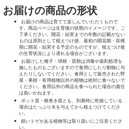
お届けの商品の形状
お届けの商品は育てて楽しんでいただくもので
す。商品ページは生育後の状態のイメージです。ご
了承ください。開花・結実までの年数の記載がない
ものは原則として植えつけ後、最初の開花期・収穫
期に開花・結実する予定のものですが、植えつけ後
の生育状況により遅れる場合がございます。
お届けした種子・球根・苗類は消毒や薬剤処理を
施したものもございますので食用にしたり動物に与
えたりしないでください。食用として販売された野
菜・果樹・有用植物以外の植物は絶対に食べないで
ください。食用以外の商品を食べられた場合の責任
は負いかねます。
ポット苗・根巻き苗とも、到着時に乾燥している
場合はたっぷり水を与えてから植えつけてくださ
い。
鋭いトゲがある植物等は取り扱いにご注意くださ
い。