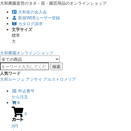
大和農園直営のタネ・苗・園芸用品のオンラインショップ
大和友の会入会
新規WEBユーザー登録
カタログ請求
文字サイズ
標準
大
大和農園オンラインショップ
検索
人気ワード
大和ルージュ
アジサイ
アルストロメリア
申込番号
から注文
0
0
0円