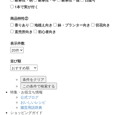
耐寒性・弱
耐寒性・中
耐寒性・強
日陰可
1本で実が付く
商品特性②
香りあり
地植え向き
鉢・プランター向き
切花向き
直売所向き
初心者向き
表示件数
並び順
この条件で検索する
特集・お役立ち情報
公式ブログ
おいしいレシピ
園芸用語辞典
ショッピングガイド