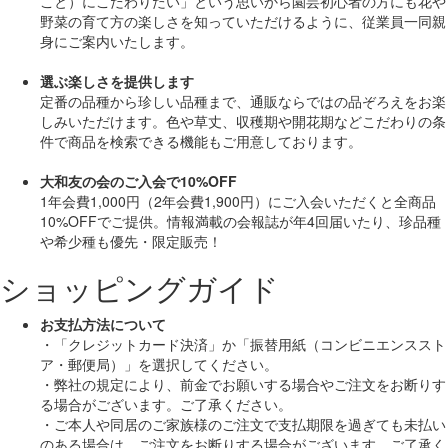
こと）にこだわりたい」
という思いから園芸初心者の方にも花や
野菜の育て方の楽しさを知っていただけるように、従業員一同親
身にご案内いたします。
選ぶ楽しさを提供します
定番の品種から珍しい品種まで、通販ならではの品ぞろえをお楽
しみいただけます。色や草丈、収穫期や開花期などこだわりの条
件で商品を検索できる機能もご用意しております。
大和友の会のご入会で10%OFF
1年会費1,000円（2年会費1,900円）にご入会いただくと
全商品
10%OFF
でご提供。情報満載の会報誌が年4回届いたり、珍品種
や希少種も
優先・限定販売！
ショッピングガイド
お支払方法について
・「クレジットカード決済」か「振替用紙（コンビニエンススト
ア・郵便局）」を選択してください。
・弊社の規定により、前金でお願いする場合やご注文をお断りす
る場合がございます。ご了承ください。
・ご本人や同居のご家族様のご注文で支払期限を過ぎても未払い
のある場合は、ご注文をお断りする場合がございます。ご了承く