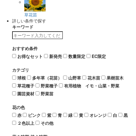
草花苗
詳しい条件で探す
キーワード
おすすめ条件
お得なセット
新発売
数量限定
EC限定
カテゴリ
球根
多年草（花苗）
山野草
花木苗
果樹苗木
草花種子
野菜種子
有用植物 イモ・山菜・野菜
園芸資材
野菜苗
花の色
赤
ピンク
紫
青
緑
黄
オレンジ
白
黒
２色以上
その他