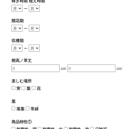
蒔き時期 植え時期
ー
開花期
ー
収穫期
ー
樹高／草丈
cm
cm
楽しむ場所
実
葉
花
葉
落葉
常緑
商品特性①