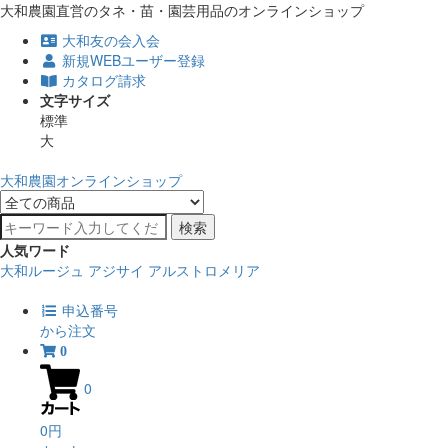
大和農園直営のタネ・苗・園芸用品のオンラインショップ
大和友の会入会
新規WEBユーザー登録
カタログ請求
文字サイズ
標準
大
大和農園オンラインショップ
検索
人気ワード
大和ルージュ
アジサイ
アルストロメリア
申込番号
から注文
0
0
0円