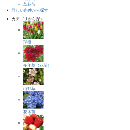
草花苗
詳しい条件から探す
カテゴリから探す
球根
多年草（花苗）
山野草
花木苗