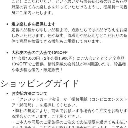
こと）にこだわりたい」
という思いから園芸初心者の方にも花や
野菜の育て方の楽しさを知っていただけるように、従業員一同親
身にご案内いたします。
選ぶ楽しさを提供します
定番の品種から珍しい品種まで、通販ならではの品ぞろえをお楽
しみいただけます。色や草丈、収穫期や開花期などこだわりの条
件で商品を検索できる機能もご用意しております。
大和友の会のご入会で10%OFF
1年会費1,000円（2年会費1,900円）にご入会いただくと
全商品
10%OFF
でご提供。情報満載の会報誌が年4回届いたり、珍品種
や希少種も
優先・限定販売！
ショッピングガイド
お支払方法について
・「クレジットカード決済」か「振替用紙（コンビニエンススト
ア・郵便局）」を選択してください。
・弊社の規定により、前金でお願いする場合やご注文をお断りす
る場合がございます。ご了承ください。
・ご本人や同居のご家族様のご注文で支払期限を過ぎても未払い
のある場合は、ご注文をお断りする場合がございます。ご了承く