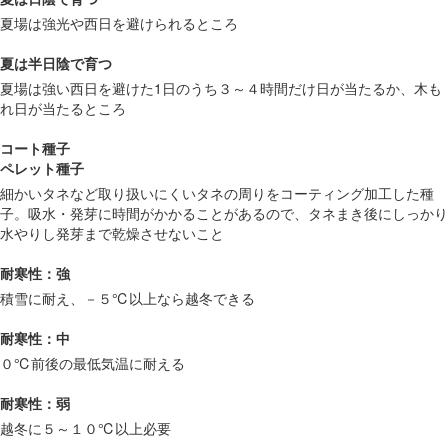
夏場は強光や西日を避けられるところ
夏は半日陰で育つ
夏場は強い西日を避けた1日のうち３～４時間だけ日が当たるか、木も
れ日が当たるところ
コート種子
ペレット種子
細かいタネなど取り扱いにくいタネの周りをコーティング加工した種
子。吸水・発芽に時間がかかることがあるので、タネまき後にしっかり
水やりし発芽まで乾燥させないこと
耐寒性：強
積雪に耐え、－５℃以上なら越冬できる
耐寒性：中
０℃前後の最低気温に耐える
耐寒性：弱
越冬に５～１０℃以上必要