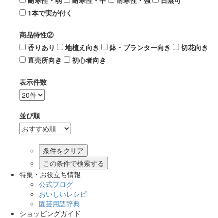
耐寒性・弱
耐寒性・中
耐寒性・強
日陰可
1本で実が付く
商品特性②
香りあり
地植え向き
鉢・プランター向き
切花向き
直売所向き
初心者向き
表示件数
並び順
この条件で検索する
特集・お役立ち情報
公式ブログ
おいしいレシピ
園芸用語辞典
ショッピングガイド