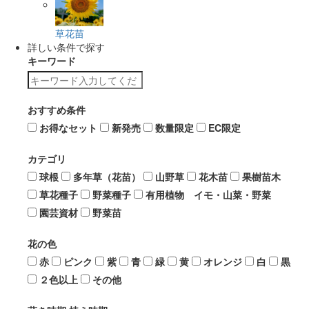
草花苗
詳しい条件で探す
キーワード
おすすめ条件
お得なセット
新発売
数量限定
EC限定
カテゴリ
球根
多年草（花苗）
山野草
花木苗
果樹苗木
草花種子
野菜種子
有用植物 イモ・山菜・野菜
園芸資材
野菜苗
花の色
赤
ピンク
紫
青
緑
黄
オレンジ
白
黒
２色以上
その他