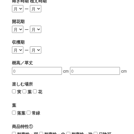
蒔き時期 植え時期
ー
開花期
ー
収穫期
ー
樹高／草丈
cm
cm
楽しむ場所
実
葉
花
葉
落葉
常緑
商品特性①