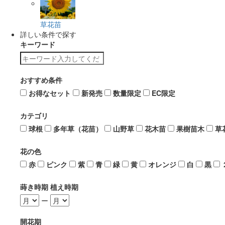
草花苗
詳しい条件で探す
キーワード
おすすめ条件
お得なセット
新発売
数量限定
EC限定
カテゴリ
球根
多年草（花苗）
山野草
花木苗
果樹苗木
草
花の色
赤
ピンク
紫
青
緑
黄
オレンジ
白
黒
蒔き時期 植え時期
ー
開花期