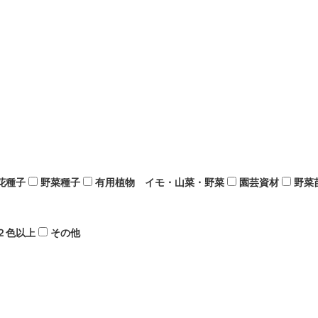
花種子
野菜種子
有用植物 イモ・山菜・野菜
園芸資材
野菜
２色以上
その他