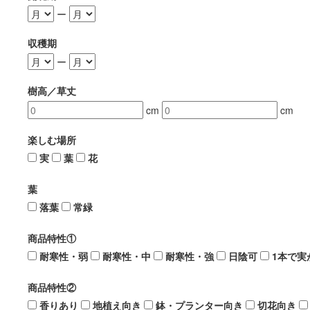
ー
収穫期
ー
樹高／草丈
cm
cm
楽しむ場所
実
葉
花
葉
落葉
常緑
商品特性①
耐寒性・弱
耐寒性・中
耐寒性・強
日陰可
1本で実
商品特性②
香りあり
地植え向き
鉢・プランター向き
切花向き