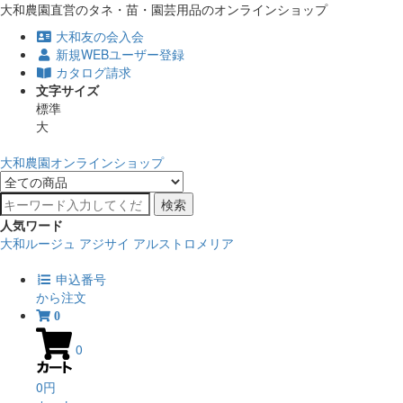
大和農園直営のタネ・苗・園芸用品のオンラインショップ
大和友の会入会
新規WEBユーザー登録
カタログ請求
文字サイズ
標準
大
大和農園オンラインショップ
検索
人気ワード
大和ルージュ
アジサイ
アルストロメリア
申込番号
から注文
0
0
0円