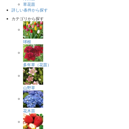
草花苗
詳しい条件から探す
カテゴリから探す
球根
多年草（花苗）
山野草
花木苗