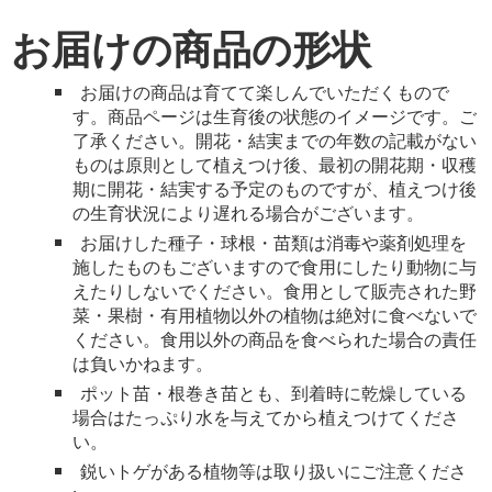
お届けの商品の形状
お届けの商品は育てて楽しんでいただくもので
す。商品ページは生育後の状態のイメージです。ご
了承ください。開花・結実までの年数の記載がない
ものは原則として植えつけ後、最初の開花期・収穫
期に開花・結実する予定のものですが、植えつけ後
の生育状況により遅れる場合がございます。
お届けした種子・球根・苗類は消毒や薬剤処理を
施したものもございますので食用にしたり動物に与
えたりしないでください。食用として販売された野
菜・果樹・有用植物以外の植物は絶対に食べないで
ください。食用以外の商品を食べられた場合の責任
は負いかねます。
ポット苗・根巻き苗とも、到着時に乾燥している
場合はたっぷり水を与えてから植えつけてくださ
い。
鋭いトゲがある植物等は取り扱いにご注意くださ