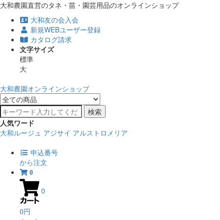
大和農園直営のタネ・苗・園芸用品のオンラインショップ
大和友の会入会
新規WEBユーザー登録
カタログ請求
文字サイズ
標準
大
大和農園オンラインショップ
検索
人気ワード
大和ルージュ
アジサイ
アルストロメリア
申込番号
から注文
0
0
0円