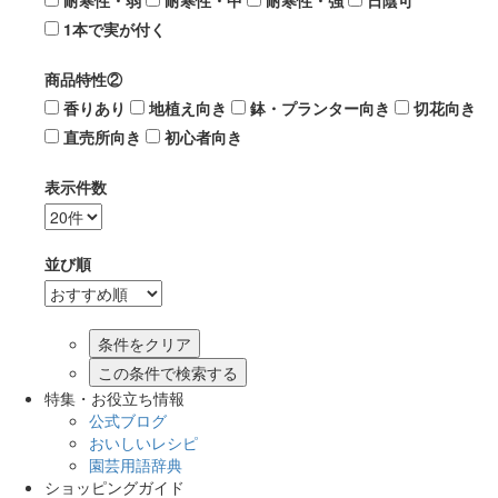
耐寒性・弱
耐寒性・中
耐寒性・強
日陰可
1本で実が付く
商品特性②
香りあり
地植え向き
鉢・プランター向き
切花向き
直売所向き
初心者向き
表示件数
並び順
この条件で検索する
特集・お役立ち情報
公式ブログ
おいしいレシピ
園芸用語辞典
ショッピングガイド