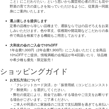
こと）にこだわりたい」
という思いから園芸初心者の方にも花や
野菜の育て方の楽しさを知っていただけるように、従業員一同親
身にご案内いたします。
選ぶ楽しさを提供します
定番の品種から珍しい品種まで、通販ならではの品ぞろえをお楽
しみいただけます。色や草丈、収穫期や開花期などこだわりの条
件で商品を検索できる機能もご用意しております。
大和友の会のご入会で10%OFF
1年会費1,000円（2年会費1,900円）にご入会いただくと
全商品
10%OFF
でご提供。情報満載の会報誌が年4回届いたり、珍品種
や希少種も
優先・限定販売！
ショッピングガイド
お支払方法について
・「クレジットカード決済」か「振替用紙（コンビニエンススト
ア・郵便局）」を選択してください。
・弊社の規定により、前金でお願いする場合やご注文をお断りす
る場合がございます。ご了承ください。
・ご本人や同居のご家族様のご注文で支払期限を過ぎても未払い