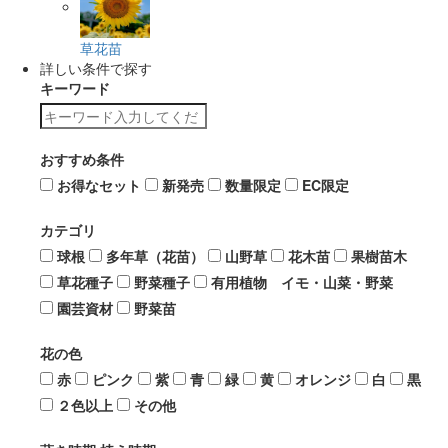
草花苗
詳しい条件で探す
キーワード
おすすめ条件
お得なセット
新発売
数量限定
EC限定
カテゴリ
球根
多年草（花苗）
山野草
花木苗
果樹苗木
草花種子
野菜種子
有用植物 イモ・山菜・野菜
園芸資材
野菜苗
花の色
赤
ピンク
紫
青
緑
黄
オレンジ
白
黒
２色以上
その他