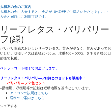
大和友の会のご案内
大和友の会に入会すると、
全品が10%OFF
でご購入いただけます。ご
入金と同時にご利用可能です。
リーフレタス・パリパリー
フ(緑)
パリパリ食感のおいしいリーフレタス。苦みが少なく、甘みがあってお
いしい。収穫サイズは直径20~30㎝、球重400～500g。タネまき後60日
前後で収穫。
ペレットコート種子でお届けします。
リーフレタス・パリパリ―フ(赤)とのセットも販売中！
パリパリ―フ２色セット
※播種期、収穫期等の記載は近畿地区を基準としています。
アイコンの説明はこちら
送料のご案内はこちら
シェアする