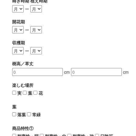
蒔き時期 植え時期
ー
開花期
ー
収穫期
ー
樹高／草丈
cm
cm
楽しむ場所
実
葉
花
葉
落葉
常緑
商品特性①