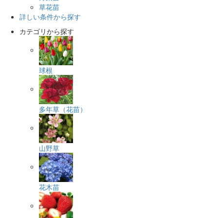
草花苗
詳しい条件から探す
カテゴリから探す
球根
多年草（花苗）
山野草
花木苗