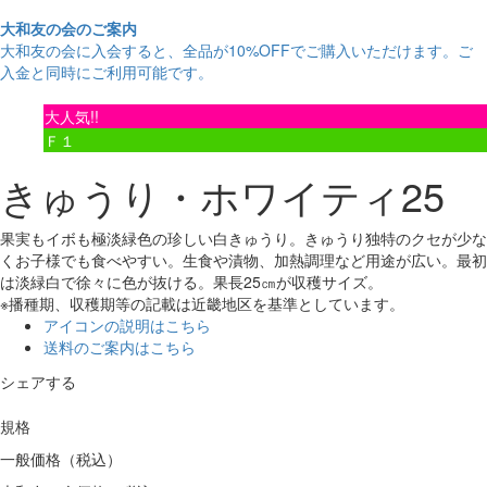
大和友の会のご案内
大和友の会に入会すると、
全品が10%OFF
でご購入いただけます。ご
入金と同時にご利用可能です。
大人気!!
Ｆ１
きゅうり・ホワイティ25
果実もイボも極淡緑色の珍しい白きゅうり。きゅうり独特のクセが少な
くお子様でも食べやすい。生食や漬物、加熱調理など用途が広い。最初
は淡緑白で徐々に色が抜ける。果長25㎝が収穫サイズ。
※播種期、収穫期等の記載は近畿地区を基準としています。
アイコンの説明はこちら
送料のご案内はこちら
シェアする
規格
一般価格（税込）