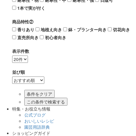
耐寒性・弱
耐寒性・中
耐寒性・強
日陰可
1本で実が付く
商品特性②
香りあり
地植え向き
鉢・プランター向き
切花向き
直売所向き
初心者向き
表示件数
並び順
この条件で検索する
特集・お役立ち情報
公式ブログ
おいしいレシピ
園芸用語辞典
ショッピングガイド