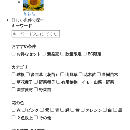
草花苗
詳しい条件で探す
キーワード
おすすめ条件
お得なセット
新発売
数量限定
EC限定
カテゴリ
球根
多年草（花苗）
山野草
花木苗
果樹苗木
草花種子
野菜種子
有用植物 イモ・山菜・野菜
園芸資材
野菜苗
花の色
赤
ピンク
紫
青
緑
黄
オレンジ
白
黒
２色以上
その他