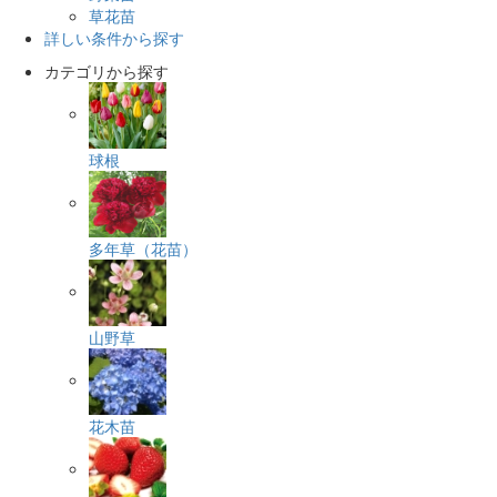
草花苗
詳しい条件から探す
カテゴリから探す
球根
多年草（花苗）
山野草
花木苗