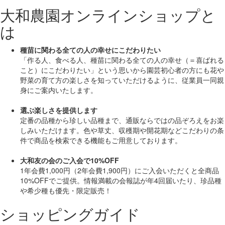
大和農園オンラインショップと
は
種苗に関わる全ての人の幸せにこだわりたい
「作る人、食べる人、種苗に関わる全ての人の幸せ（＝喜ばれる
こと）にこだわりたい」
という思いから園芸初心者の方にも花や
野菜の育て方の楽しさを知っていただけるように、従業員一同親
身にご案内いたします。
選ぶ楽しさを提供します
定番の品種から珍しい品種まで、通販ならではの品ぞろえをお楽
しみいただけます。色や草丈、収穫期や開花期などこだわりの条
件で商品を検索できる機能もご用意しております。
大和友の会のご入会で10%OFF
1年会費1,000円（2年会費1,900円）にご入会いただくと
全商品
10%OFF
でご提供。情報満載の会報誌が年4回届いたり、珍品種
や希少種も
優先・限定販売！
ショッピングガイド