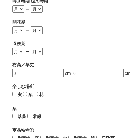
蒔き時期 植え時期
ー
開花期
ー
収穫期
ー
樹高／草丈
cm
cm
楽しむ場所
実
葉
花
葉
落葉
常緑
商品特性①