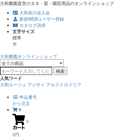
大和農園直営のタネ・苗・園芸用品のオンラインショップ
大和友の会入会
新規WEBユーザー登録
カタログ請求
文字サイズ
標準
大
大和農園オンラインショップ
検索
人気ワード
大和ルージュ
アジサイ
アルストロメリア
申込番号
から注文
0
0
0円