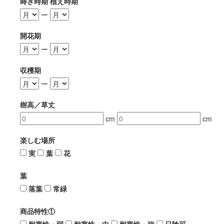
蒔き時期 植え時期
ー
開花期
ー
収穫期
ー
樹高／草丈
cm
cm
楽しむ場所
実
葉
花
葉
落葉
常緑
商品特性①