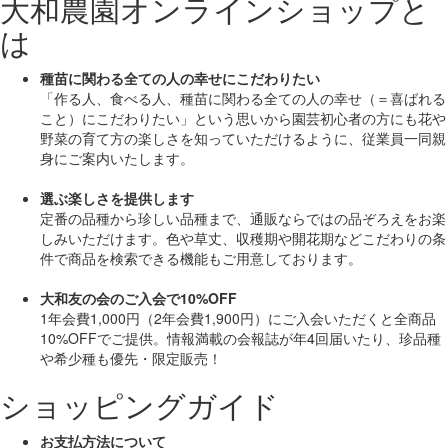
大和農園オンラインショップと
は
種苗に関わる全ての人の幸せにこだわりたい
「作る人、食べる人、種苗に関わる全ての人の幸せ（＝喜ばれる
こと）にこだわりたい」
という思いから園芸初心者の方にも花や
野菜の育て方の楽しさを知っていただけるように、従業員一同親
身にご案内いたします。
選ぶ楽しさを提供します
定番の品種から珍しい品種まで、通販ならではの品ぞろえをお楽
しみいただけます。色や草丈、収穫期や開花期などこだわりの条
件で商品を検索できる機能もご用意しております。
大和友の会のご入会で10%OFF
1年会費1,000円（2年会費1,900円）にご入会いただくと
全商品
10%OFF
でご提供。情報満載の会報誌が年4回届いたり、珍品種
や希少種も
優先・限定販売！
ショッピングガイド
お支払方法について