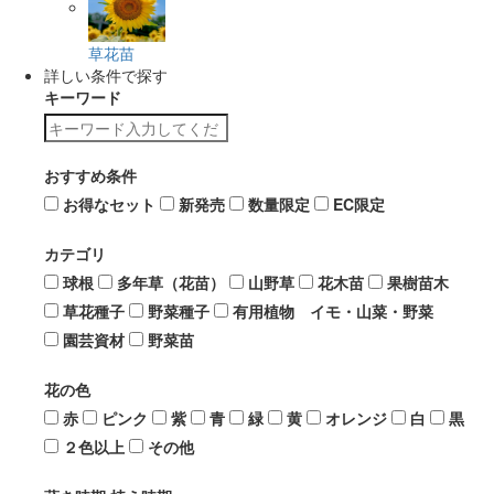
草花苗
詳しい条件で探す
キーワード
おすすめ条件
お得なセット
新発売
数量限定
EC限定
カテゴリ
球根
多年草（花苗）
山野草
花木苗
果樹苗木
草花種子
野菜種子
有用植物 イモ・山菜・野菜
園芸資材
野菜苗
花の色
赤
ピンク
紫
青
緑
黄
オレンジ
白
黒
２色以上
その他