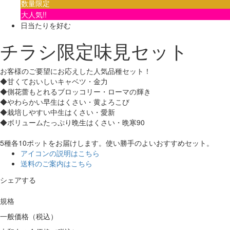
数量限定
大人気!!
日当たりを好む
チラシ限定味見セット
お客様のご要望にお応えした人気品種セット！
◆甘くておいしいキャベツ・金力
◆側花蕾もとれるブロッコリー・ローマの輝き
◆やわらかい早生はくさい・黄よろこび
◆栽培しやすい中生はくさい・愛新
◆ボリュームたっぷり晩生はくさい・晩寒90
5種各10ポットをお届けします。使い勝手のよいおすすめセット。
アイコンの説明はこちら
送料のご案内はこちら
シェアする
規格
一般価格（税込）