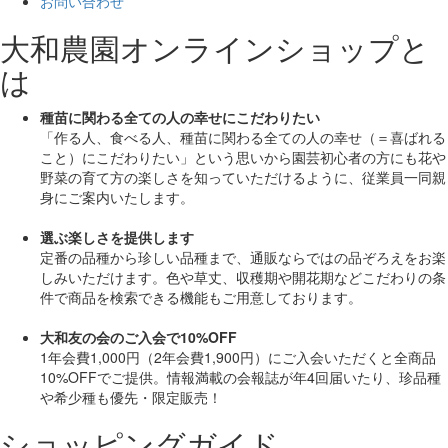
お問い合わせ
大和農園オンラインショップと
は
種苗に関わる全ての人の幸せにこだわりたい
「作る人、食べる人、種苗に関わる全ての人の幸せ（＝喜ばれる
こと）にこだわりたい」
という思いから園芸初心者の方にも花や
野菜の育て方の楽しさを知っていただけるように、従業員一同親
身にご案内いたします。
選ぶ楽しさを提供します
定番の品種から珍しい品種まで、通販ならではの品ぞろえをお楽
しみいただけます。色や草丈、収穫期や開花期などこだわりの条
件で商品を検索できる機能もご用意しております。
大和友の会のご入会で10%OFF
1年会費1,000円（2年会費1,900円）にご入会いただくと
全商品
10%OFF
でご提供。情報満載の会報誌が年4回届いたり、珍品種
や希少種も
優先・限定販売！
ショッピングガイド