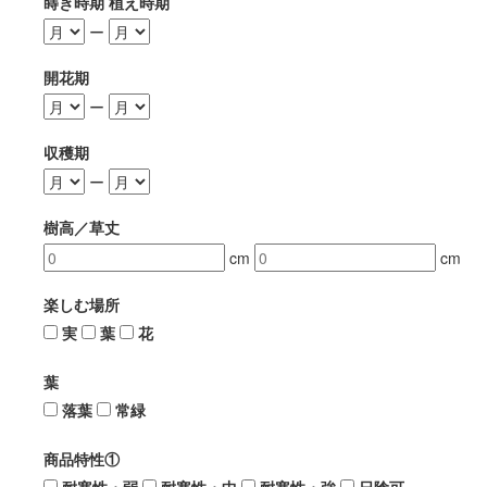
蒔き時期 植え時期
ー
開花期
ー
収穫期
ー
樹高／草丈
cm
cm
楽しむ場所
実
葉
花
葉
落葉
常緑
商品特性①