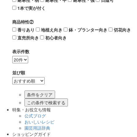
耐寒性・弱
耐寒性・中
耐寒性・強
日陰可
1本で実が付く
商品特性②
香りあり
地植え向き
鉢・プランター向き
切花向き
直売所向き
初心者向き
表示件数
並び順
この条件で検索する
特集・お役立ち情報
公式ブログ
おいしいレシピ
園芸用語辞典
ショッピングガイド