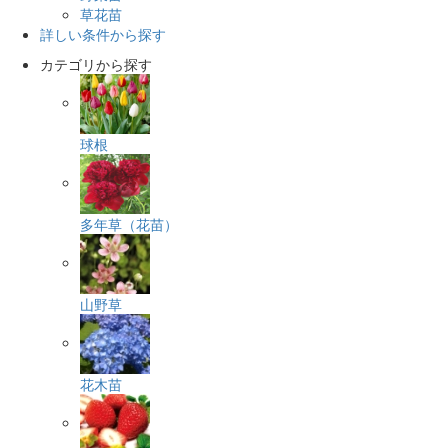
草花苗
詳しい条件から探す
カテゴリから探す
球根
多年草（花苗）
山野草
花木苗