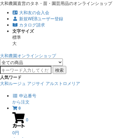
大和農園直営のタネ・苗・園芸用品のオンラインショップ
大和友の会入会
新規WEBユーザー登録
カタログ請求
文字サイズ
標準
大
大和農園オンラインショップ
検索
人気ワード
大和ルージュ
アジサイ
アルストロメリア
申込番号
から注文
0
0
0円