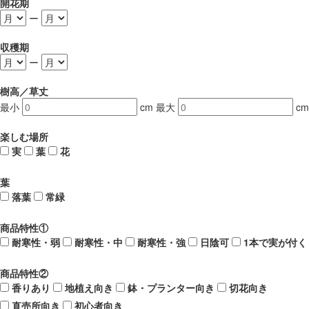
開花期
ー
収穫期
ー
樹高／草丈
最小
cm
最大
cm
楽しむ場所
実
葉
花
葉
落葉
常緑
商品特性①
耐寒性・弱
耐寒性・中
耐寒性・強
日陰可
1本で実が付く
商品特性②
香りあり
地植え向き
鉢・プランター向き
切花向き
直売所向き
初心者向き