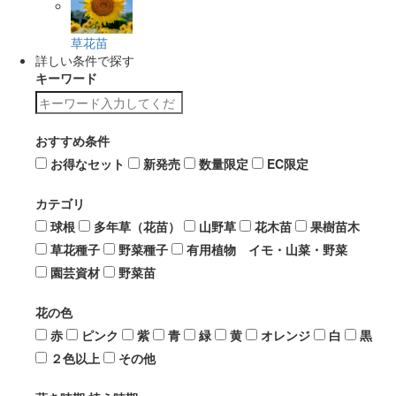
草花苗
詳しい条件で探す
キーワード
おすすめ条件
お得なセット
新発売
数量限定
EC限定
カテゴリ
球根
多年草（花苗）
山野草
花木苗
果樹苗木
草花種子
野菜種子
有用植物 イモ・山菜・野菜
園芸資材
野菜苗
花の色
赤
ピンク
紫
青
緑
黄
オレンジ
白
黒
２色以上
その他