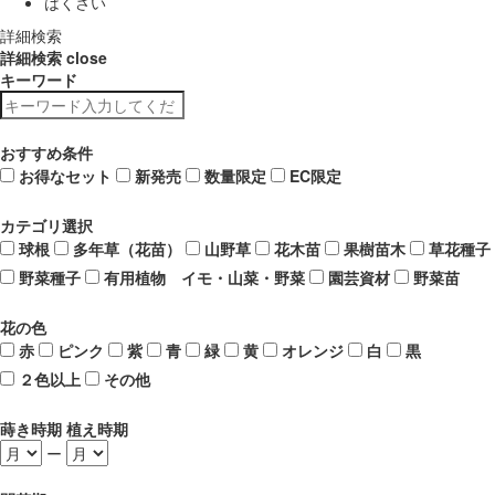
はくさい
詳細検索
詳細検索
close
キーワード
おすすめ条件
お得なセット
新発売
数量限定
EC限定
カテゴリ選択
球根
多年草（花苗）
山野草
花木苗
果樹苗木
草花種子
野菜種子
有用植物 イモ・山菜・野菜
園芸資材
野菜苗
花の色
赤
ピンク
紫
青
緑
黄
オレンジ
白
黒
２色以上
その他
蒔き時期 植え時期
ー