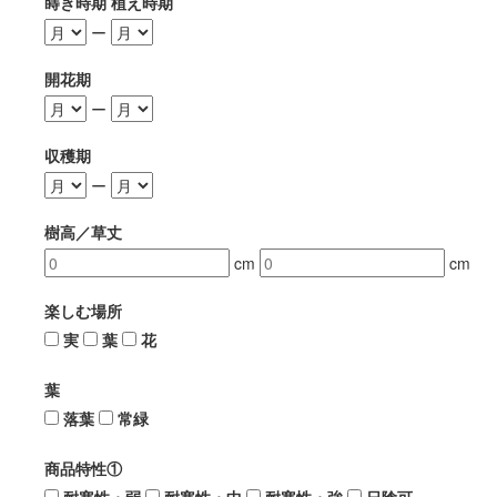
蒔き時期 植え時期
ー
開花期
ー
収穫期
ー
樹高／草丈
cm
cm
楽しむ場所
実
葉
花
葉
落葉
常緑
商品特性①