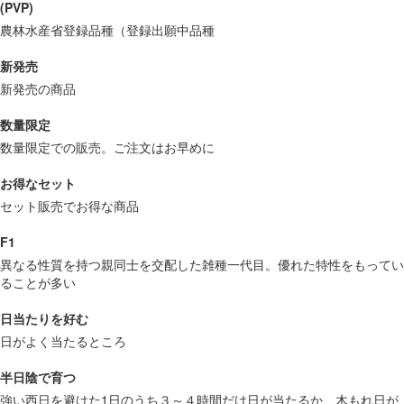
(PVP)
農林水産省登録品種（登録出願中品種
新発売
新発売の商品
数量限定
数量限定での販売。ご注文はお早めに
お得なセット
セット販売でお得な商品
F1
異なる性質を持つ親同士を交配した雑種一代目。優れた特性をもってい
ることが多い
日当たりを好む
日がよく当たるところ
半日陰で育つ
強い西日を避けた1日のうち３～４時間だけ日が当たるか、木もれ日が