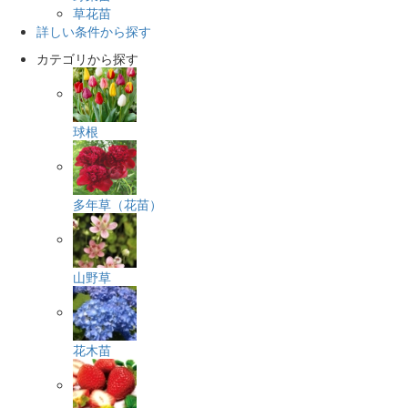
草花苗
詳しい条件から探す
カテゴリから探す
球根
多年草（花苗）
山野草
花木苗