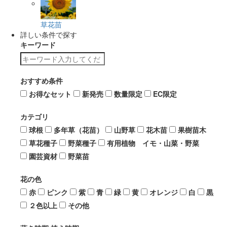
草花苗
詳しい条件で探す
キーワード
おすすめ条件
お得なセット
新発売
数量限定
EC限定
カテゴリ
球根
多年草（花苗）
山野草
花木苗
果樹苗木
草花種子
野菜種子
有用植物 イモ・山菜・野菜
園芸資材
野菜苗
花の色
赤
ピンク
紫
青
緑
黄
オレンジ
白
黒
２色以上
その他