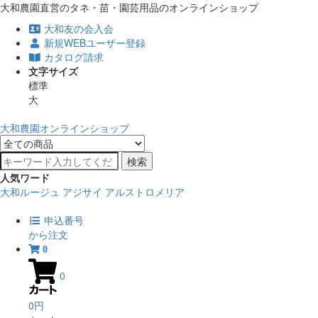
大和農園直営のタネ・苗・園芸用品のオンラインショップ
大和友の会入会
新規WEBユーザー登録
カタログ請求
文字サイズ
標準
大
大和農園オンラインショップ
検索
人気ワード
大和ルージュ
アジサイ
アルストロメリア
申込番号
から注文
0
0
0円