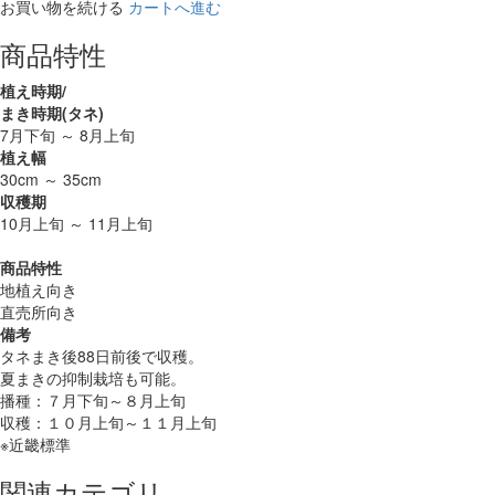
お買い物を続ける
カートへ進む
商品特性
植え時期/
まき時期(タネ)
7月下旬 ～ 8月上旬
植え幅
30cm ～ 35cm
収穫期
10月上旬 ～ 11月上旬
商品特性
地植え向き
直売所向き
備考
タネまき後88日前後で収穫。
夏まきの抑制栽培も可能。
播種：７月下旬～８月上旬
収穫：１０月上旬～１１月上旬
※近畿標準
関連カテゴリ