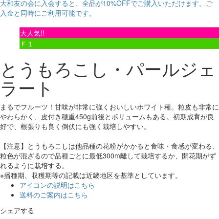
大和友の会に入会すると、
全品が10%OFF
でご購入いただけます。ご
入金と同時にご利用可能です。
大人気!!
Ｆ１
とうもろこし・パールジェ
ラート
まるでフルーツ！甘味が非常に強くおいしいホワイト種。粒皮も非常に
やわらかく、皮付き穂重450g前後とボリュームもある。初期成育が良
好で、根張りも良く倒伏にも強く栽培しやすい。
【注意】とうもろこしは他品種の花粉がかかると食味・食感が変わる、
粒色が混ざるので品種ごとに最低300m離して栽培するか、開花期がず
れるように栽培する。
※播種期、収穫期等の記載は近畿地区を基準としています。
アイコンの説明はこちら
送料のご案内はこちら
シェアする