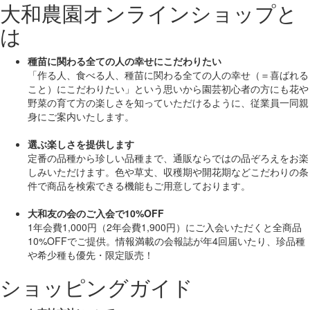
大和農園オンラインショップと
は
種苗に関わる全ての人の幸せにこだわりたい
「作る人、食べる人、種苗に関わる全ての人の幸せ（＝喜ばれる
こと）にこだわりたい」
という思いから園芸初心者の方にも花や
野菜の育て方の楽しさを知っていただけるように、従業員一同親
身にご案内いたします。
選ぶ楽しさを提供します
定番の品種から珍しい品種まで、通販ならではの品ぞろえをお楽
しみいただけます。色や草丈、収穫期や開花期などこだわりの条
件で商品を検索できる機能もご用意しております。
大和友の会のご入会で10%OFF
1年会費1,000円（2年会費1,900円）にご入会いただくと
全商品
10%OFF
でご提供。情報満載の会報誌が年4回届いたり、珍品種
や希少種も
優先・限定販売！
ショッピングガイド