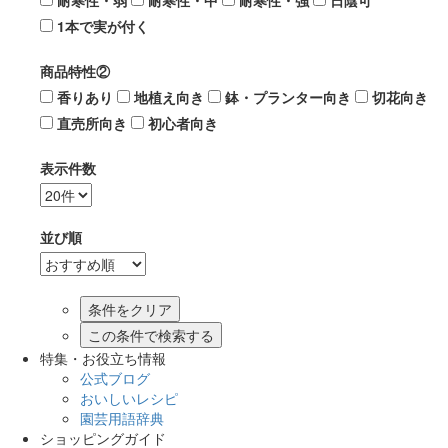
耐寒性・弱
耐寒性・中
耐寒性・強
日陰可
1本で実が付く
商品特性②
香りあり
地植え向き
鉢・プランター向き
切花向き
直売所向き
初心者向き
表示件数
並び順
この条件で検索する
特集・お役立ち情報
公式ブログ
おいしいレシピ
園芸用語辞典
ショッピングガイド