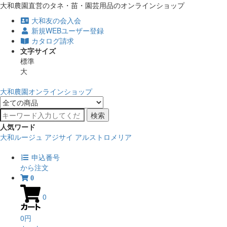
大和農園直営のタネ・苗・園芸用品のオンラインショップ
大和友の会入会
新規WEBユーザー登録
カタログ請求
文字サイズ
標準
大
大和農園オンラインショップ
検索
人気ワード
大和ルージュ
アジサイ
アルストロメリア
申込番号
から注文
0
0
0円