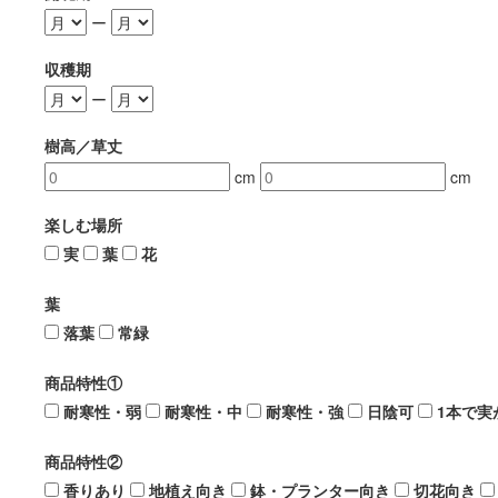
ー
収穫期
ー
樹高／草丈
cm
cm
楽しむ場所
実
葉
花
葉
落葉
常緑
商品特性①
耐寒性・弱
耐寒性・中
耐寒性・強
日陰可
1本で実
商品特性②
香りあり
地植え向き
鉢・プランター向き
切花向き