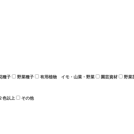
花種子
野菜種子
有用植物 イモ・山菜・野菜
園芸資材
野菜
２色以上
その他