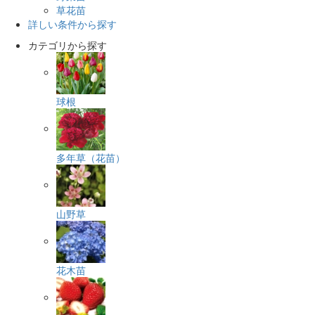
草花苗
詳しい条件から探す
カテゴリから探す
球根
多年草（花苗）
山野草
花木苗