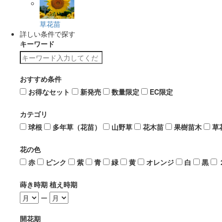
草花苗
詳しい条件で探す
キーワード
おすすめ条件
お得なセット
新発売
数量限定
EC限定
カテゴリ
球根
多年草（花苗）
山野草
花木苗
果樹苗木
草
花の色
赤
ピンク
紫
青
緑
黄
オレンジ
白
黒
蒔き時期 植え時期
ー
開花期