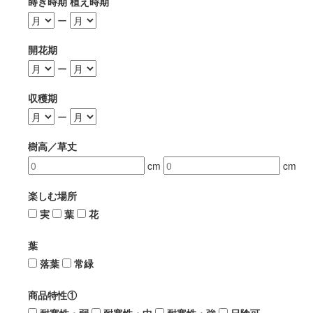
蒔き時期 植え時期
ー
開花期
ー
収穫期
ー
樹高／草丈
cm
cm
楽しむ場所
実
葉
花
葉
落葉
常緑
商品特性①