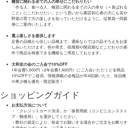
種苗に関わる全ての人の幸せにこだわりたい
「作る人、食べる人、種苗に関わる全ての人の幸せ（＝喜ばれる
こと）にこだわりたい」
という思いから園芸初心者の方にも花や
野菜の育て方の楽しさを知っていただけるように、従業員一同親
身にご案内いたします。
選ぶ楽しさを提供します
定番の品種から珍しい品種まで、通販ならではの品ぞろえをお楽
しみいただけます。色や草丈、収穫期や開花期などこだわりの条
件で商品を検索できる機能もご用意しております。
大和友の会のご入会で10%OFF
1年会費1,000円（2年会費1,900円）にご入会いただくと
全商品
10%OFF
でご提供。情報満載の会報誌が年4回届いたり、珍品種
や希少種も
優先・限定販売！
ショッピングガイド
お支払方法について
・「クレジットカード決済」か「振替用紙（コンビニエンススト
ア・郵便局）」を選択してください。
・弊社の規定により、前金でお願いする場合やご注文をお断りす
る場合がございます。ご了承ください。