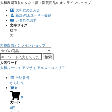
大和農園直営のタネ・苗・園芸用品のオンラインショップ
大和友の会入会
新規WEBユーザー登録
カタログ請求
文字サイズ
標準
大
大和農園オンラインショップ
検索
人気ワード
大和ルージュ
アジサイ
アルストロメリア
申込番号
から注文
0
0
0円