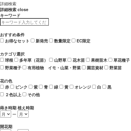
詳細検索
詳細検索
close
キーワード
おすすめ条件
お得なセット
新発売
数量限定
EC限定
カテゴリ選択
球根
多年草（花苗）
山野草
花木苗
果樹苗木
草花種子
野菜種子
有用植物 イモ・山菜・野菜
園芸資材
野菜苗
花の色
赤
ピンク
紫
青
緑
黄
オレンジ
白
黒
２色以上
その他
蒔き時期 植え時期
ー
開花期