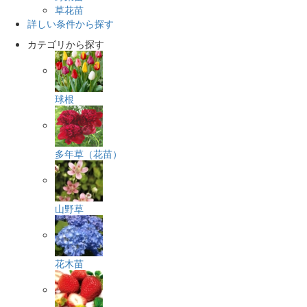
草花苗
詳しい条件から探す
カテゴリから探す
球根
多年草（花苗）
山野草
花木苗