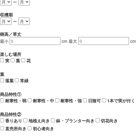
ー
収穫期
ー
樹高／草丈
最小
cm
最大
cm
楽しむ場所
実
葉
花
葉
落葉
常緑
商品特性①
耐寒性・弱
耐寒性・中
耐寒性・強
日陰可
1本で実が付く
商品特性②
香りあり
地植え向き
鉢・プランター向き
切花向き
直売所向き
初心者向き