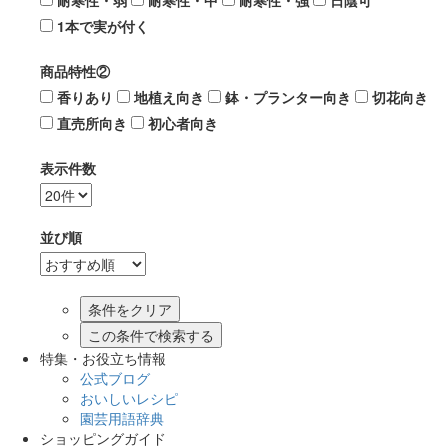
耐寒性・弱
耐寒性・中
耐寒性・強
日陰可
1本で実が付く
商品特性②
香りあり
地植え向き
鉢・プランター向き
切花向き
直売所向き
初心者向き
表示件数
並び順
この条件で検索する
特集・お役立ち情報
公式ブログ
おいしいレシピ
園芸用語辞典
ショッピングガイド