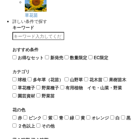
草花苗
詳しい条件で探す
キーワード
おすすめ条件
お得なセット
新発売
数量限定
EC限定
カテゴリ
球根
多年草（花苗）
山野草
花木苗
果樹苗木
草花種子
野菜種子
有用植物 イモ・山菜・野菜
園芸資材
野菜苗
花の色
赤
ピンク
紫
青
緑
黄
オレンジ
白
黒
２色以上
その他