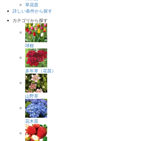
草花苗
詳しい条件から探す
カテゴリから探す
球根
多年草（花苗）
山野草
花木苗