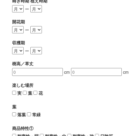
蒔き時期 植え時期
ー
開花期
ー
収穫期
ー
樹高／草丈
cm
cm
楽しむ場所
実
葉
花
葉
落葉
常緑
商品特性①