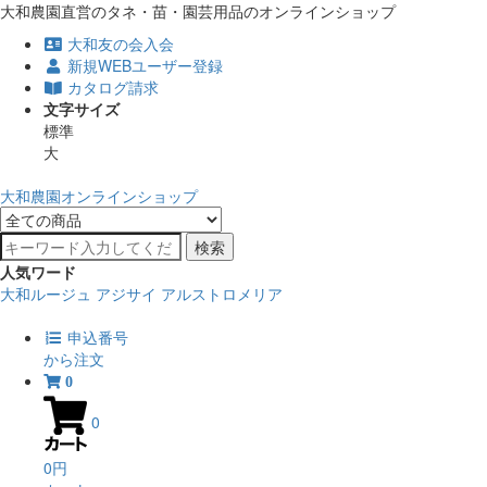
大和農園直営のタネ・苗・園芸用品のオンラインショップ
大和友の会入会
新規WEBユーザー登録
カタログ請求
文字サイズ
標準
大
大和農園オンラインショップ
検索
人気ワード
大和ルージュ
アジサイ
アルストロメリア
申込番号
から注文
0
0
0円