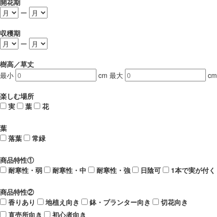
開花期
ー
収穫期
ー
樹高／草丈
最小
cm
最大
cm
楽しむ場所
実
葉
花
葉
落葉
常緑
商品特性①
耐寒性・弱
耐寒性・中
耐寒性・強
日陰可
1本で実が付く
商品特性②
香りあり
地植え向き
鉢・プランター向き
切花向き
直売所向き
初心者向き