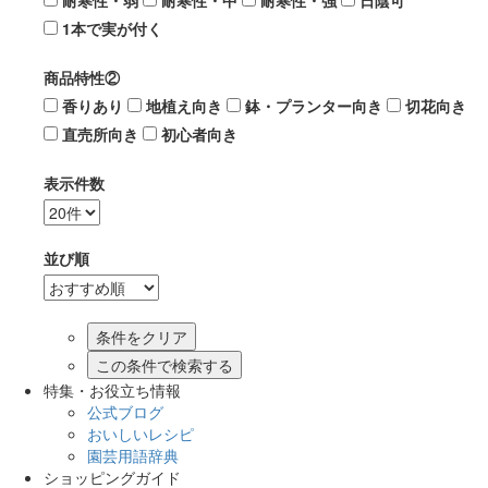
耐寒性・弱
耐寒性・中
耐寒性・強
日陰可
1本で実が付く
商品特性②
香りあり
地植え向き
鉢・プランター向き
切花向き
直売所向き
初心者向き
表示件数
並び順
この条件で検索する
特集・お役立ち情報
公式ブログ
おいしいレシピ
園芸用語辞典
ショッピングガイド