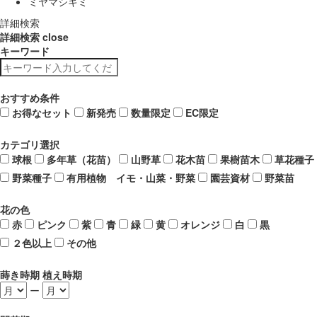
ミヤマシキミ
詳細検索
詳細検索
close
キーワード
おすすめ条件
お得なセット
新発売
数量限定
EC限定
カテゴリ選択
球根
多年草（花苗）
山野草
花木苗
果樹苗木
草花種子
野菜種子
有用植物 イモ・山菜・野菜
園芸資材
野菜苗
花の色
赤
ピンク
紫
青
緑
黄
オレンジ
白
黒
２色以上
その他
蒔き時期 植え時期
ー