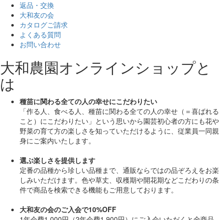
返品・交換
大和友の会
カタログご請求
よくある質問
お問い合わせ
大和農園オンラインショップと
は
種苗に関わる全ての人の幸せにこだわりたい
「作る人、食べる人、種苗に関わる全ての人の幸せ（＝喜ばれる
こと）にこだわりたい」
という思いから園芸初心者の方にも花や
野菜の育て方の楽しさを知っていただけるように、従業員一同親
身にご案内いたします。
選ぶ楽しさを提供します
定番の品種から珍しい品種まで、通販ならではの品ぞろえをお楽
しみいただけます。色や草丈、収穫期や開花期などこだわりの条
件で商品を検索できる機能もご用意しております。
大和友の会のご入会で10%OFF
1年会費1,000円（2年会費1,900円）にご入会いただくと
全商品