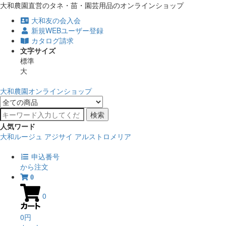
大和農園直営のタネ・苗・園芸用品のオンラインショップ
大和友の会入会
新規WEBユーザー登録
カタログ請求
文字サイズ
標準
大
大和農園オンラインショップ
検索
人気ワード
大和ルージュ
アジサイ
アルストロメリア
申込番号
から注文
0
0
0円