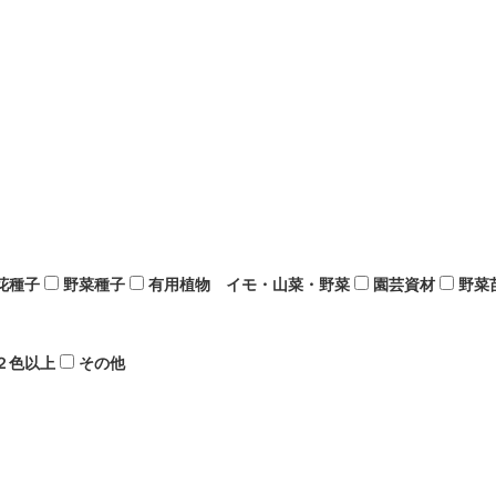
花種子
野菜種子
有用植物 イモ・山菜・野菜
園芸資材
野菜
２色以上
その他