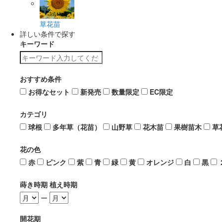
草花苗
詳しい条件で探す
キーワード
おすすめ条件
お得なセット
新発売
数量限定
EC限定
カテゴリ
球根
多年草（花苗）
山野草
花木苗
果樹苗木
草
花の色
赤
ピンク
紫
青
緑
黄
オレンジ
白
黒
蒔き時期 植え時期
ー
開花期