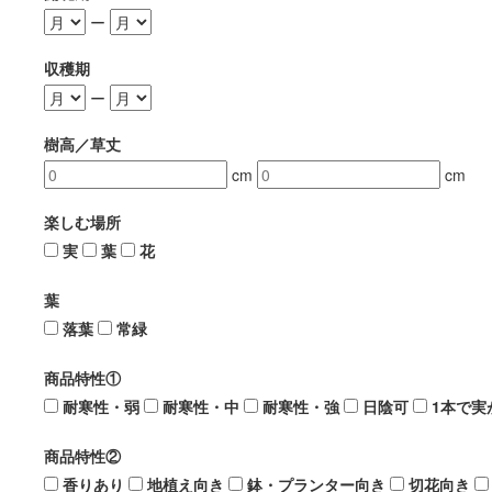
ー
収穫期
ー
樹高／草丈
cm
cm
楽しむ場所
実
葉
花
葉
落葉
常緑
商品特性①
耐寒性・弱
耐寒性・中
耐寒性・強
日陰可
1本で実
商品特性②
香りあり
地植え向き
鉢・プランター向き
切花向き