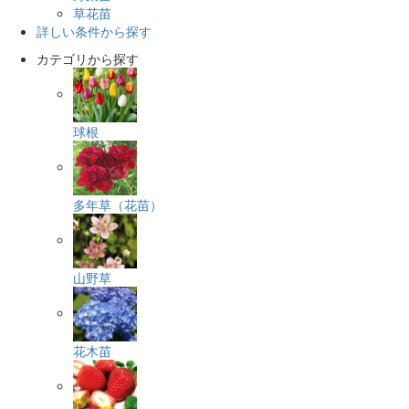
草花苗
詳しい条件から探す
カテゴリから探す
球根
多年草（花苗）
山野草
花木苗