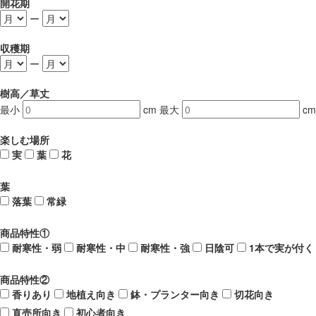
開花期
ー
収穫期
ー
樹高／草丈
最小
cm
最大
cm
楽しむ場所
実
葉
花
葉
落葉
常緑
商品特性①
耐寒性・弱
耐寒性・中
耐寒性・強
日陰可
1本で実が付く
商品特性②
香りあり
地植え向き
鉢・プランター向き
切花向き
直売所向き
初心者向き