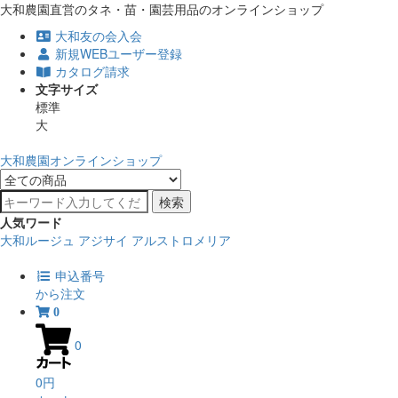
大和農園直営のタネ・苗・園芸用品のオンラインショップ
大和友の会入会
新規WEBユーザー登録
カタログ請求
文字サイズ
標準
大
大和農園オンラインショップ
検索
人気ワード
大和ルージュ
アジサイ
アルストロメリア
申込番号
から注文
0
0
0円