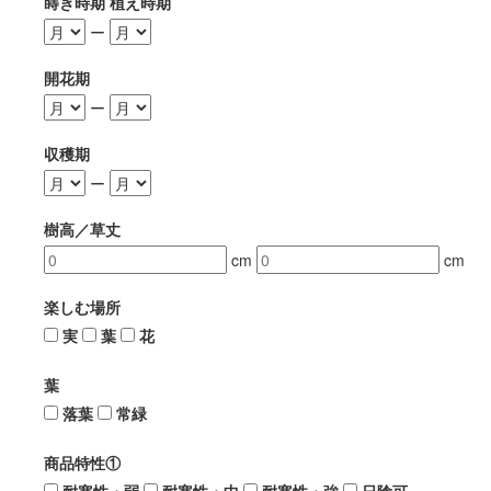
蒔き時期 植え時期
ー
開花期
ー
収穫期
ー
樹高／草丈
cm
cm
楽しむ場所
実
葉
花
葉
落葉
常緑
商品特性①