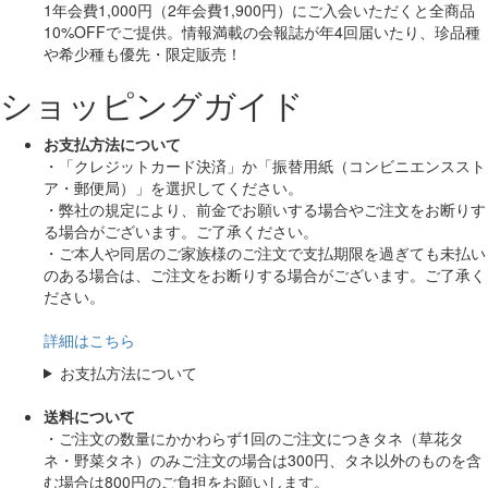
1年会費1,000円（2年会費1,900円）にご入会いただくと
全商品
10%OFF
でご提供。情報満載の会報誌が年4回届いたり、珍品種
や希少種も
優先・限定販売！
ショッピングガイド
お支払方法について
・「クレジットカード決済」か「振替用紙（コンビニエンススト
ア・郵便局）」を選択してください。
・弊社の規定により、前金でお願いする場合やご注文をお断りす
る場合がございます。ご了承ください。
・ご本人や同居のご家族様のご注文で支払期限を過ぎても未払い
のある場合は、ご注文をお断りする場合がございます。ご了承く
ださい。
詳細はこちら
お支払方法について
送料について
・ご注文の数量にかかわらず1回のご注文につきタネ（草花タ
ネ・野菜タネ）のみご注文の場合は300円、タネ以外のものを含
む場合は800円のご負担をお願いします。