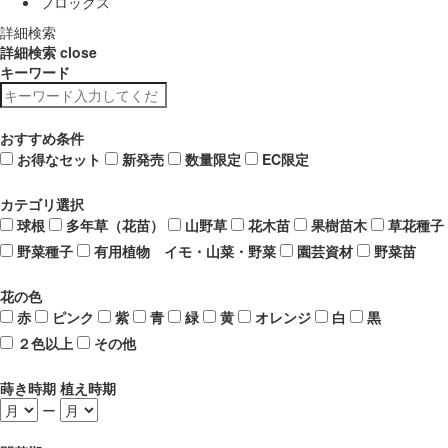
フロックス
詳細検索
詳細検索
close
キーワード
おすすめ条件
お得なセット
新発売
数量限定
EC限定
カテゴリ選択
球根
多年草（花苗）
山野草
花木苗
果樹苗木
草花種子
野菜種子
有用植物 イモ・山菜・野菜
園芸資材
野菜苗
花の色
赤
ピンク
紫
青
緑
黄
オレンジ
白
黒
２色以上
その他
蒔き時期 植え時期
ー