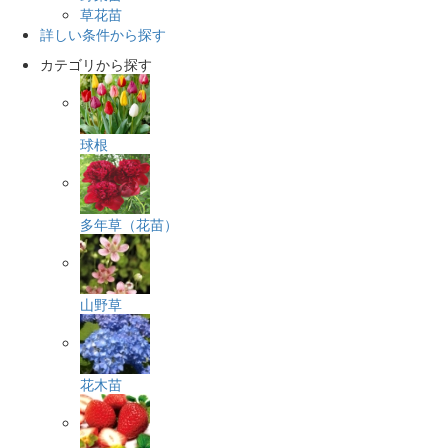
草花苗
詳しい条件から探す
カテゴリから探す
球根
多年草（花苗）
山野草
花木苗