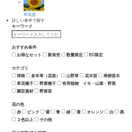
草花苗
詳しい条件で探す
キーワード
おすすめ条件
お得なセット
新発売
数量限定
EC限定
カテゴリ
球根
多年草（花苗）
山野草
花木苗
果樹苗木
草花種子
野菜種子
有用植物 イモ・山菜・野菜
園芸資材
野菜苗
花の色
赤
ピンク
紫
青
緑
黄
オレンジ
白
黒
２色以上
その他