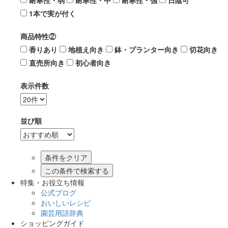
耐寒性・弱
耐寒性・中
耐寒性・強
日陰可
1本で実が付く
商品特性②
香りあり
地植え向き
鉢・プランター向き
切花向き
直売所向き
初心者向き
表示件数
並び順
この条件で検索する
特集・お役立ち情報
公式ブログ
おいしいレシピ
園芸用語辞典
ショッピングガイド