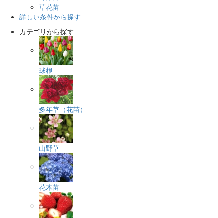
草花苗
詳しい条件から探す
カテゴリから探す
球根
多年草（花苗）
山野草
花木苗