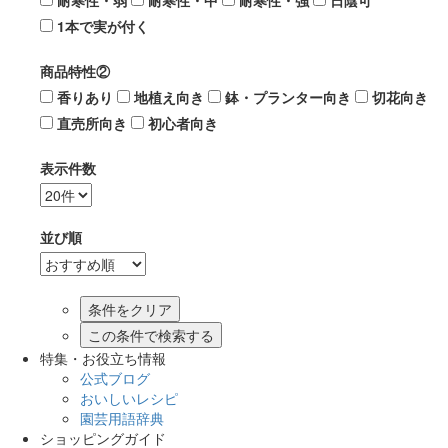
耐寒性・弱
耐寒性・中
耐寒性・強
日陰可
1本で実が付く
商品特性②
香りあり
地植え向き
鉢・プランター向き
切花向き
直売所向き
初心者向き
表示件数
並び順
この条件で検索する
特集・お役立ち情報
公式ブログ
おいしいレシピ
園芸用語辞典
ショッピングガイド