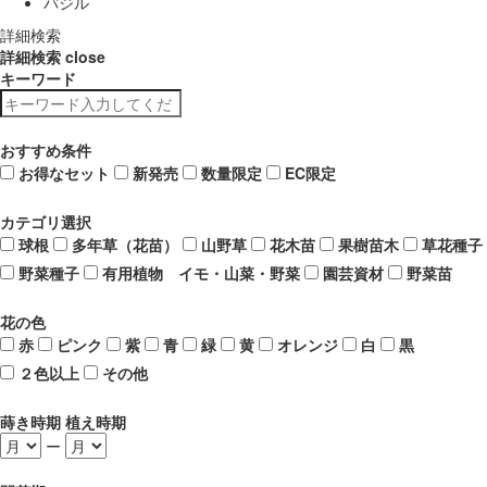
バジル
詳細検索
詳細検索
close
キーワード
おすすめ条件
お得なセット
新発売
数量限定
EC限定
カテゴリ選択
球根
多年草（花苗）
山野草
花木苗
果樹苗木
草花種子
野菜種子
有用植物 イモ・山菜・野菜
園芸資材
野菜苗
花の色
赤
ピンク
紫
青
緑
黄
オレンジ
白
黒
２色以上
その他
蒔き時期 植え時期
ー