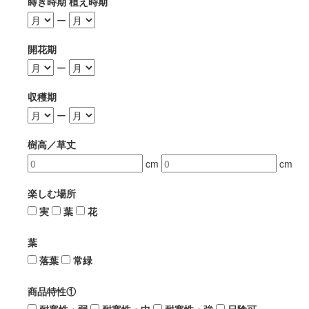
蒔き時期 植え時期
ー
開花期
ー
収穫期
ー
樹高／草丈
cm
cm
楽しむ場所
実
葉
花
葉
落葉
常緑
商品特性①