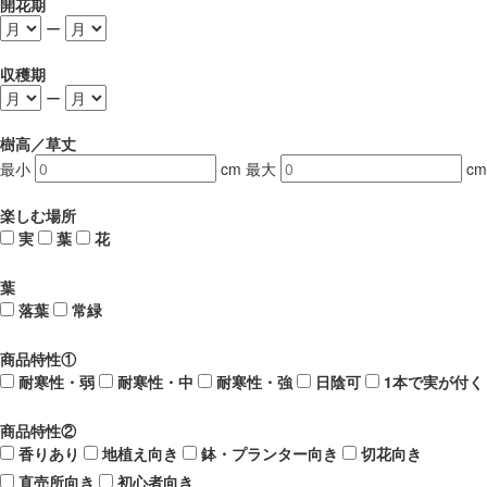
開花期
ー
収穫期
ー
樹高／草丈
最小
cm
最大
cm
楽しむ場所
実
葉
花
葉
落葉
常緑
商品特性①
耐寒性・弱
耐寒性・中
耐寒性・強
日陰可
1本で実が付く
商品特性②
香りあり
地植え向き
鉢・プランター向き
切花向き
直売所向き
初心者向き