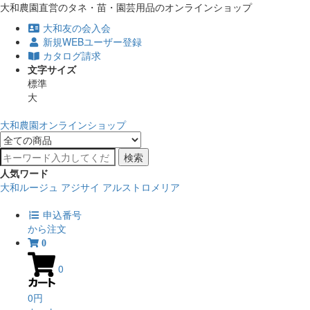
大和農園直営のタネ・苗・園芸用品のオンラインショップ
大和友の会入会
新規WEBユーザー登録
カタログ請求
文字サイズ
標準
大
大和農園オンラインショップ
検索
人気ワード
大和ルージュ
アジサイ
アルストロメリア
申込番号
から注文
0
0
0円