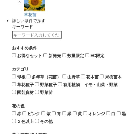
草花苗
詳しい条件で探す
キーワード
おすすめ条件
お得なセット
新発売
数量限定
EC限定
カテゴリ
球根
多年草（花苗）
山野草
花木苗
果樹苗木
草花種子
野菜種子
有用植物 イモ・山菜・野菜
園芸資材
野菜苗
花の色
赤
ピンク
紫
青
緑
黄
オレンジ
白
黒
２色以上
その他