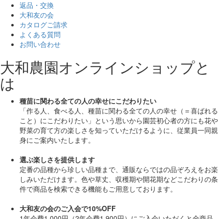
返品・交換
大和友の会
カタログご請求
よくある質問
お問い合わせ
大和農園オンラインショップと
は
種苗に関わる全ての人の幸せにこだわりたい
「作る人、食べる人、種苗に関わる全ての人の幸せ（＝喜ばれる
こと）にこだわりたい」
という思いから園芸初心者の方にも花や
野菜の育て方の楽しさを知っていただけるように、従業員一同親
身にご案内いたします。
選ぶ楽しさを提供します
定番の品種から珍しい品種まで、通販ならではの品ぞろえをお楽
しみいただけます。色や草丈、収穫期や開花期などこだわりの条
件で商品を検索できる機能もご用意しております。
大和友の会のご入会で10%OFF
1年会費1,000円（2年会費1,900円）にご入会いただくと
全商品