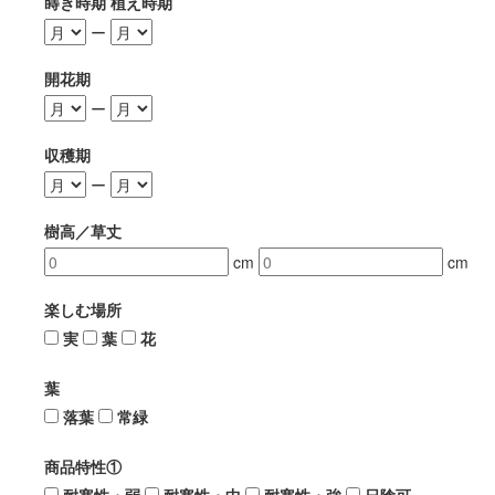
蒔き時期 植え時期
ー
開花期
ー
収穫期
ー
樹高／草丈
cm
cm
楽しむ場所
実
葉
花
葉
落葉
常緑
商品特性①