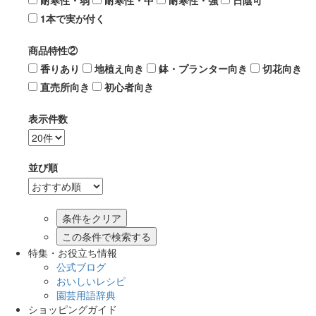
耐寒性・弱
耐寒性・中
耐寒性・強
日陰可
1本で実が付く
商品特性②
香りあり
地植え向き
鉢・プランター向き
切花向き
直売所向き
初心者向き
表示件数
並び順
この条件で検索する
特集・お役立ち情報
公式ブログ
おいしいレシピ
園芸用語辞典
ショッピングガイド