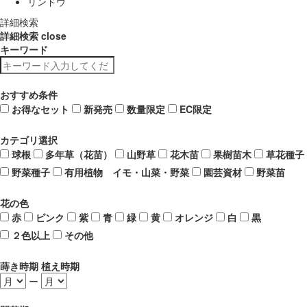
リンドウ
詳細検索
詳細検索
close
キーワード
おすすめ条件
お得なセット
新発売
数量限定
EC限定
カテゴリ選択
球根
多年草（花苗）
山野草
花木苗
果樹苗木
草花種子
野菜種子
有用植物 イモ・山菜・野菜
園芸資材
野菜苗
花の色
赤
ピンク
紫
青
緑
黄
オレンジ
白
黒
２色以上
その他
蒔き時期 植え時期
ー