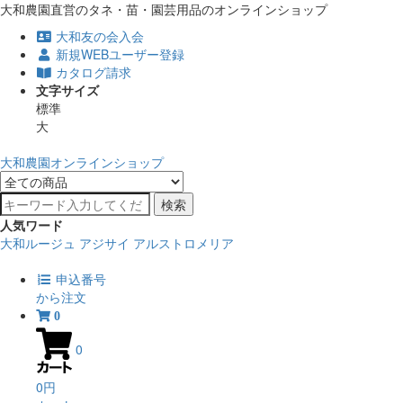
大和農園直営のタネ・苗・園芸用品のオンラインショップ
大和友の会入会
新規WEBユーザー登録
カタログ請求
文字サイズ
標準
大
大和農園オンラインショップ
検索
人気ワード
大和ルージュ
アジサイ
アルストロメリア
申込番号
から注文
0
0
0円