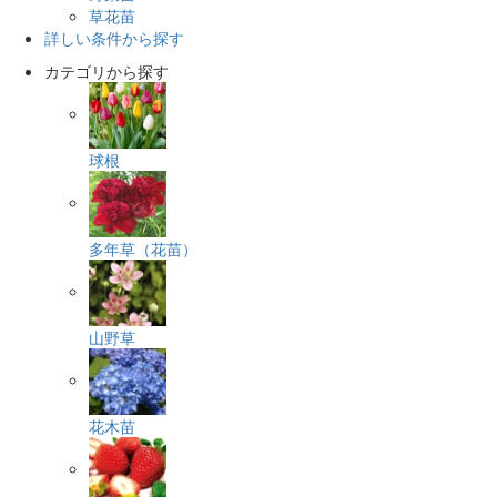
草花苗
詳しい条件から探す
カテゴリから探す
球根
多年草（花苗）
山野草
花木苗