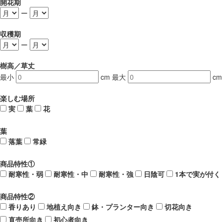
開花期
ー
収穫期
ー
樹高／草丈
最小
cm
最大
cm
楽しむ場所
実
葉
花
葉
落葉
常緑
商品特性①
耐寒性・弱
耐寒性・中
耐寒性・強
日陰可
1本で実が付く
商品特性②
香りあり
地植え向き
鉢・プランター向き
切花向き
直売所向き
初心者向き