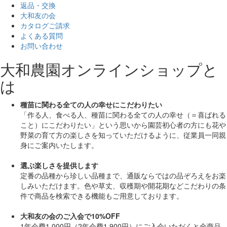
返品・交換
大和友の会
カタログご請求
よくある質問
お問い合わせ
大和農園オンラインショップと
は
種苗に関わる全ての人の幸せにこだわりたい
「作る人、食べる人、種苗に関わる全ての人の幸せ（＝喜ばれる
こと）にこだわりたい」
という思いから園芸初心者の方にも花や
野菜の育て方の楽しさを知っていただけるように、従業員一同親
身にご案内いたします。
選ぶ楽しさを提供します
定番の品種から珍しい品種まで、通販ならではの品ぞろえをお楽
しみいただけます。色や草丈、収穫期や開花期などこだわりの条
件で商品を検索できる機能もご用意しております。
大和友の会のご入会で10%OFF
1年会費1,000円（2年会費1,900円）にご入会いただくと
全商品