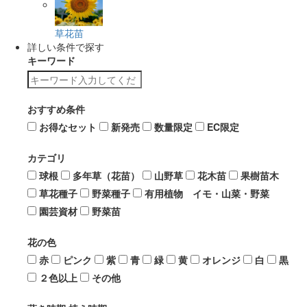
草花苗
詳しい条件で探す
キーワード
おすすめ条件
お得なセット
新発売
数量限定
EC限定
カテゴリ
球根
多年草（花苗）
山野草
花木苗
果樹苗木
草花種子
野菜種子
有用植物 イモ・山菜・野菜
園芸資材
野菜苗
花の色
赤
ピンク
紫
青
緑
黄
オレンジ
白
黒
２色以上
その他