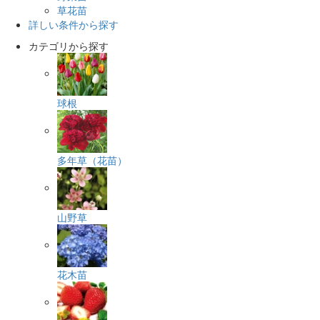
草花苗
詳しい条件から探す
カテゴリから探す
球根
多年草（花苗）
山野草
花木苗