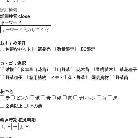
メロン
詳細検索
詳細検索
close
キーワード
おすすめ条件
お得なセット
新発売
数量限定
EC限定
カテゴリ選択
球根
多年草（花苗）
山野草
花木苗
果樹苗木
草花種子
野菜種子
有用植物 イモ・山菜・野菜
園芸資材
野菜苗
花の色
赤
ピンク
紫
青
緑
黄
オレンジ
白
黒
２色以上
その他
蒔き時期 植え時期
ー