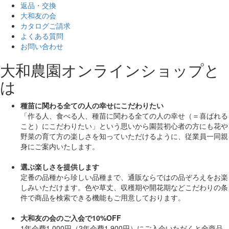
返品・交換
大和友の会
カタログご請求
よくある質問
お問い合わせ
大和農園オンラインショップと
は
種苗に関わる全ての人の幸せにこだわりたい
「作る人、食べる人、種苗に関わる全ての人の幸せ（＝喜ばれる
こと）にこだわりたい」
という思いから園芸初心者の方にも花や
野菜の育て方の楽しさを知っていただけるように、従業員一同親
身にご案内いたします。
選ぶ楽しさを提供します
定番の品種から珍しい品種まで、通販ならではの品ぞろえをお楽
しみいただけます。色や草丈、収穫期や開花期などこだわりの条
件で商品を検索できる機能もご用意しております。
大和友の会のご入会で10%OFF
1年会費1,000円（2年会費1,900円）にご入会いただくと
全商品