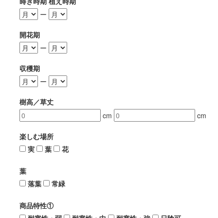
蒔き時期 植え時期
ー
開花期
ー
収穫期
ー
樹高／草丈
cm
cm
楽しむ場所
実
葉
花
葉
落葉
常緑
商品特性①