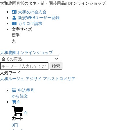
大和農園直営のタネ・苗・園芸用品のオンラインショップ
大和友の会入会
新規WEBユーザー登録
カタログ請求
文字サイズ
標準
大
大和農園オンラインショップ
検索
人気ワード
大和ルージュ
アジサイ
アルストロメリア
申込番号
から注文
0
0
0円