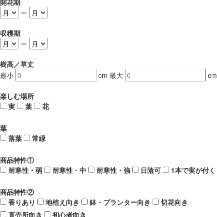
開花期
ー
収穫期
ー
樹高／草丈
最小
cm
最大
cm
楽しむ場所
実
葉
花
葉
落葉
常緑
商品特性①
耐寒性・弱
耐寒性・中
耐寒性・強
日陰可
1本で実が付く
商品特性②
香りあり
地植え向き
鉢・プランター向き
切花向き
直売所向き
初心者向き