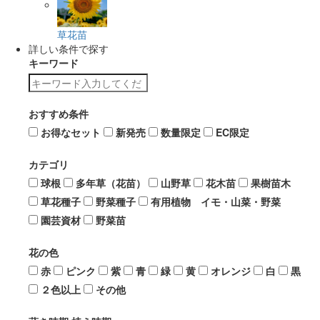
草花苗
詳しい条件で探す
キーワード
おすすめ条件
お得なセット
新発売
数量限定
EC限定
カテゴリ
球根
多年草（花苗）
山野草
花木苗
果樹苗木
草花種子
野菜種子
有用植物 イモ・山菜・野菜
園芸資材
野菜苗
花の色
赤
ピンク
紫
青
緑
黄
オレンジ
白
黒
２色以上
その他