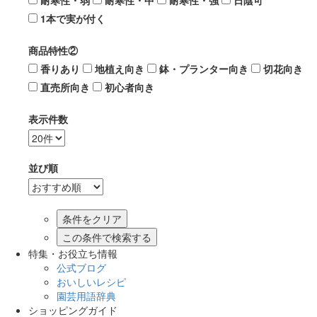
耐寒性・弱
耐寒性・中
耐寒性・強
日陰可
1本で実が付く
商品特性②
香りあり
地植え向き
鉢・プランター向き
切花向き
直売所向き
初心者向き
表示件数
並び順
この条件で検索する
特集・お役立ち情報
公式ブログ
おいしいレシピ
園芸用語辞典
ショッピングガイド