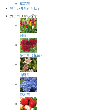
草花苗
詳しい条件から探す
カテゴリから探す
球根
多年草（花苗）
山野草
花木苗