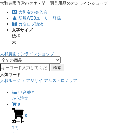
大和農園直営のタネ・苗・園芸用品のオンラインショップ
大和友の会入会
新規WEBユーザー登録
カタログ請求
文字サイズ
標準
大
大和農園オンラインショップ
検索
人気ワード
大和ルージュ
アジサイ
アルストロメリア
申込番号
から注文
0
0
0円