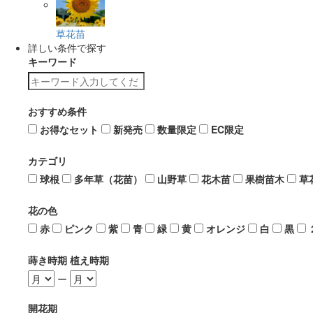
草花苗
詳しい条件で探す
キーワード
おすすめ条件
お得なセット
新発売
数量限定
EC限定
カテゴリ
球根
多年草（花苗）
山野草
花木苗
果樹苗木
草
花の色
赤
ピンク
紫
青
緑
黄
オレンジ
白
黒
蒔き時期 植え時期
ー
開花期