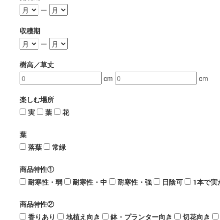
ー
収穫期
ー
樹高／草丈
cm
cm
楽しむ場所
実
葉
花
葉
落葉
常緑
商品特性①
耐寒性・弱
耐寒性・中
耐寒性・強
日陰可
1本で実
商品特性②
香りあり
地植え向き
鉢・プランター向き
切花向き