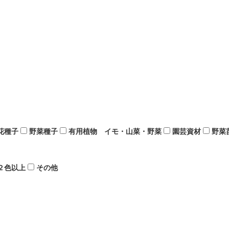
花種子
野菜種子
有用植物 イモ・山菜・野菜
園芸資材
野菜
２色以上
その他