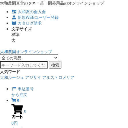
大和農園直営のタネ・苗・園芸用品のオンラインショップ
大和友の会入会
新規WEBユーザー登録
カタログ請求
文字サイズ
標準
大
大和農園オンラインショップ
検索
人気ワード
大和ルージュ
アジサイ
アルストロメリア
申込番号
から注文
0
0
0円