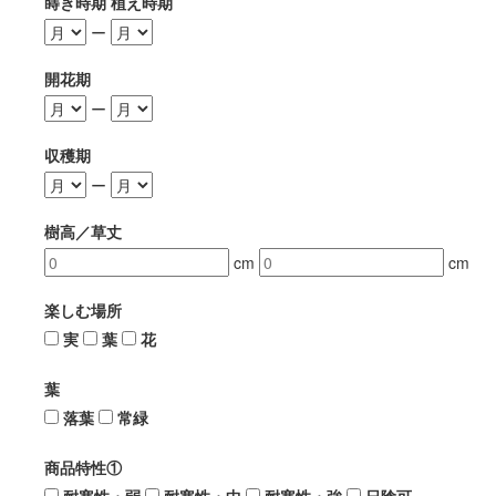
蒔き時期 植え時期
ー
開花期
ー
収穫期
ー
樹高／草丈
cm
cm
楽しむ場所
実
葉
花
葉
落葉
常緑
商品特性①