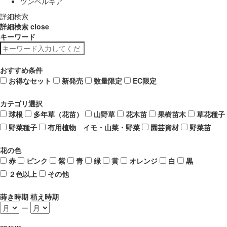
ツンベルギア
詳細検索
詳細検索
close
キーワード
おすすめ条件
お得なセット
新発売
数量限定
EC限定
カテゴリ選択
球根
多年草（花苗）
山野草
花木苗
果樹苗木
草花種子
野菜種子
有用植物 イモ・山菜・野菜
園芸資材
野菜苗
花の色
赤
ピンク
紫
青
緑
黄
オレンジ
白
黒
２色以上
その他
蒔き時期 植え時期
ー