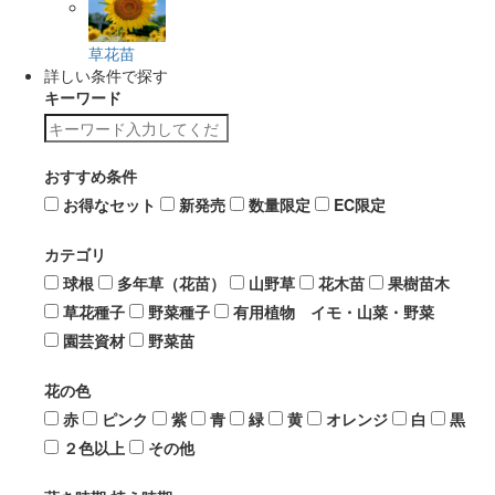
草花苗
詳しい条件で探す
キーワード
おすすめ条件
お得なセット
新発売
数量限定
EC限定
カテゴリ
球根
多年草（花苗）
山野草
花木苗
果樹苗木
草花種子
野菜種子
有用植物 イモ・山菜・野菜
園芸資材
野菜苗
花の色
赤
ピンク
紫
青
緑
黄
オレンジ
白
黒
２色以上
その他