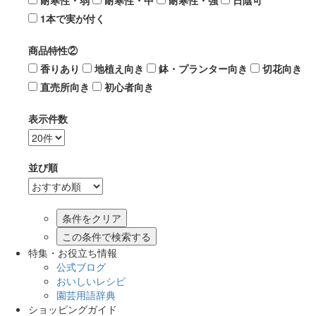
耐寒性・弱
耐寒性・中
耐寒性・強
日陰可
1本で実が付く
商品特性②
香りあり
地植え向き
鉢・プランター向き
切花向き
直売所向き
初心者向き
表示件数
並び順
この条件で検索する
特集・お役立ち情報
公式ブログ
おいしいレシピ
園芸用語辞典
ショッピングガイド