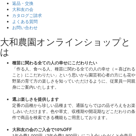
返品・交換
大和友の会
カタログご請求
よくある質問
お問い合わせ
大和農園オンラインショップと
は
種苗に関わる全ての人の幸せにこだわりたい
「作る人、食べる人、種苗に関わる全ての人の幸せ（＝喜ばれる
こと）にこだわりたい」
という思いから園芸初心者の方にも花や
野菜の育て方の楽しさを知っていただけるように、従業員一同親
身にご案内いたします。
選ぶ楽しさを提供します
定番の品種から珍しい品種まで、通販ならではの品ぞろえをお楽
しみいただけます。色や草丈、収穫期や開花期などこだわりの条
件で商品を検索できる機能もご用意しております。
大和友の会のご入会で10%OFF
1年会費1,000円（2年会費1,900円）にご入会いただくと
全商品