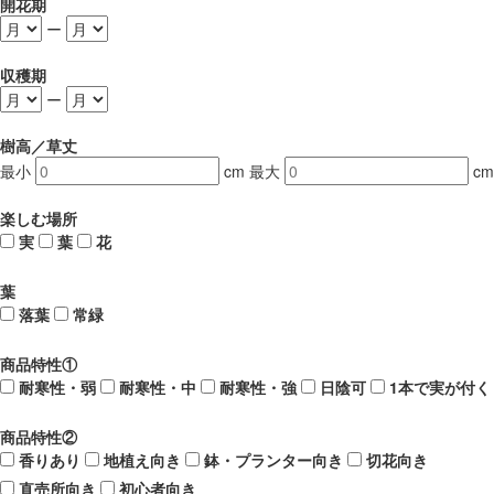
開花期
ー
収穫期
ー
樹高／草丈
最小
cm
最大
cm
楽しむ場所
実
葉
花
葉
落葉
常緑
商品特性①
耐寒性・弱
耐寒性・中
耐寒性・強
日陰可
1本で実が付く
商品特性②
香りあり
地植え向き
鉢・プランター向き
切花向き
直売所向き
初心者向き