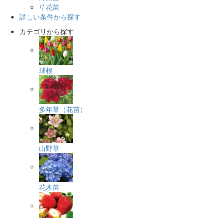
草花苗
詳しい条件から探す
カテゴリから探す
球根
多年草（花苗）
山野草
花木苗