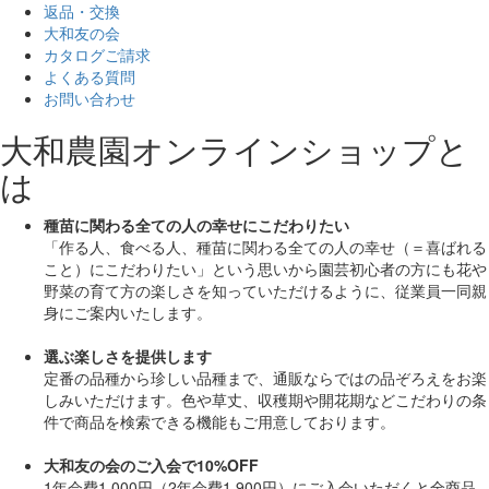
返品・交換
大和友の会
カタログご請求
よくある質問
お問い合わせ
大和農園オンラインショップと
は
種苗に関わる全ての人の幸せにこだわりたい
「作る人、食べる人、種苗に関わる全ての人の幸せ（＝喜ばれる
こと）にこだわりたい」
という思いから園芸初心者の方にも花や
野菜の育て方の楽しさを知っていただけるように、従業員一同親
身にご案内いたします。
選ぶ楽しさを提供します
定番の品種から珍しい品種まで、通販ならではの品ぞろえをお楽
しみいただけます。色や草丈、収穫期や開花期などこだわりの条
件で商品を検索できる機能もご用意しております。
大和友の会のご入会で10%OFF
1年会費1,000円（2年会費1,900円）にご入会いただくと
全商品