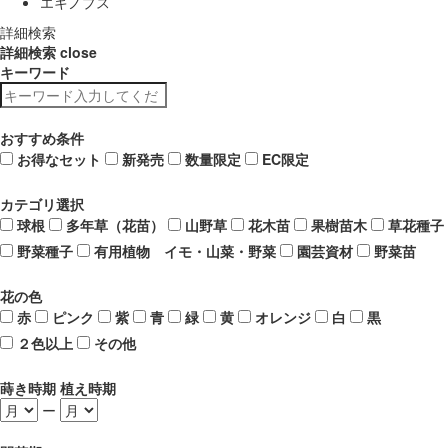
エキノプス
詳細検索
詳細検索
close
キーワード
おすすめ条件
お得なセット
新発売
数量限定
EC限定
カテゴリ選択
球根
多年草（花苗）
山野草
花木苗
果樹苗木
草花種子
野菜種子
有用植物 イモ・山菜・野菜
園芸資材
野菜苗
花の色
赤
ピンク
紫
青
緑
黄
オレンジ
白
黒
２色以上
その他
蒔き時期 植え時期
ー