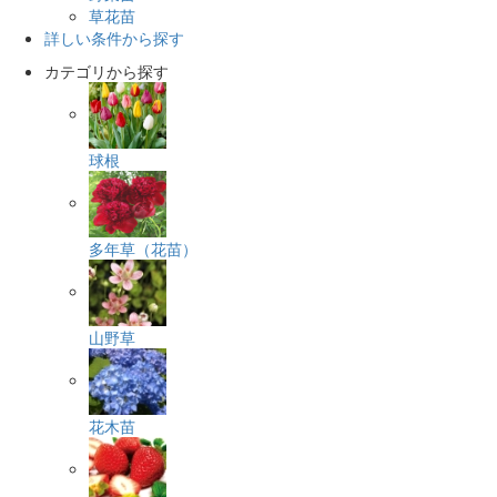
草花苗
詳しい条件から探す
カテゴリから探す
球根
多年草（花苗）
山野草
花木苗