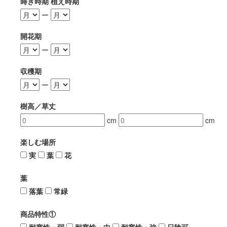
蒔き時期 植え時期
ー
開花期
ー
収穫期
ー
樹高／草丈
cm
cm
楽しむ場所
実
葉
花
葉
落葉
常緑
商品特性①