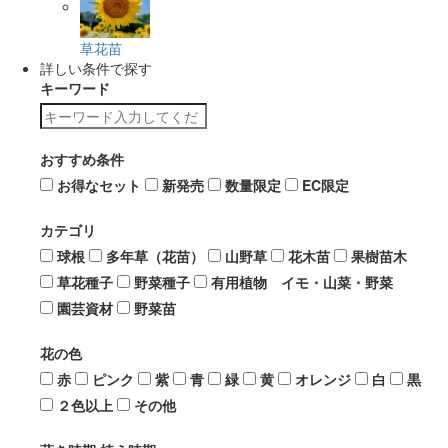
草花苗
詳しい条件で探す
キーワード
おすすめ条件
お得なセット
新発売
数量限定
EC限定
カテゴリ
球根
多年草（花苗）
山野草
花木苗
果樹苗木
草花種子
野菜種子
有用植物 イモ・山菜・野菜
園芸資材
野菜苗
花の色
赤
ピンク
紫
青
緑
黄
オレンジ
白
黒
２色以上
その他