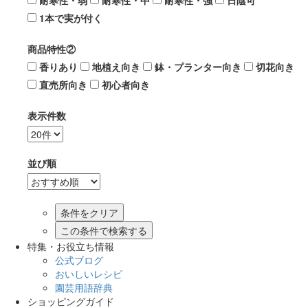
耐寒性・弱
耐寒性・中
耐寒性・強
日陰可
1本で実が付く
商品特性②
香りあり
地植え向き
鉢・プランター向き
切花向き
直売所向き
初心者向き
表示件数
並び順
この条件で検索する
特集・お役立ち情報
公式ブログ
おいしいレシピ
園芸用語辞典
ショッピングガイド