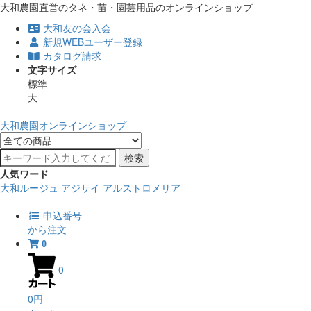
大和農園直営のタネ・苗・園芸用品のオンラインショップ
大和友の会入会
新規WEBユーザー登録
カタログ請求
文字サイズ
標準
大
大和農園オンラインショップ
検索
人気ワード
大和ルージュ
アジサイ
アルストロメリア
申込番号
から注文
0
0
0円