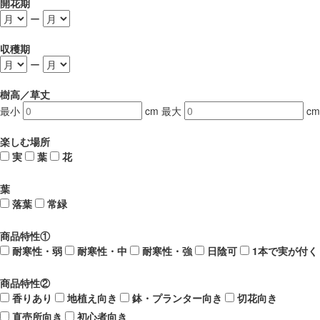
開花期
ー
収穫期
ー
樹高／草丈
最小
cm
最大
cm
楽しむ場所
実
葉
花
葉
落葉
常緑
商品特性①
耐寒性・弱
耐寒性・中
耐寒性・強
日陰可
1本で実が付く
商品特性②
香りあり
地植え向き
鉢・プランター向き
切花向き
直売所向き
初心者向き