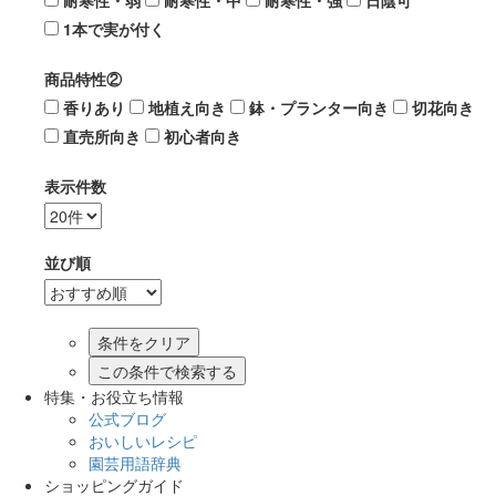
耐寒性・弱
耐寒性・中
耐寒性・強
日陰可
1本で実が付く
商品特性②
香りあり
地植え向き
鉢・プランター向き
切花向き
直売所向き
初心者向き
表示件数
並び順
この条件で検索する
特集・お役立ち情報
公式ブログ
おいしいレシピ
園芸用語辞典
ショッピングガイド