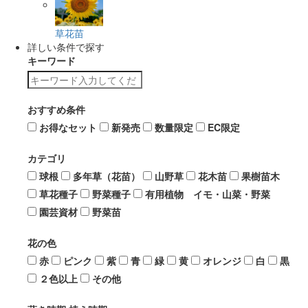
草花苗
詳しい条件で探す
キーワード
おすすめ条件
お得なセット
新発売
数量限定
EC限定
カテゴリ
球根
多年草（花苗）
山野草
花木苗
果樹苗木
草花種子
野菜種子
有用植物 イモ・山菜・野菜
園芸資材
野菜苗
花の色
赤
ピンク
紫
青
緑
黄
オレンジ
白
黒
２色以上
その他