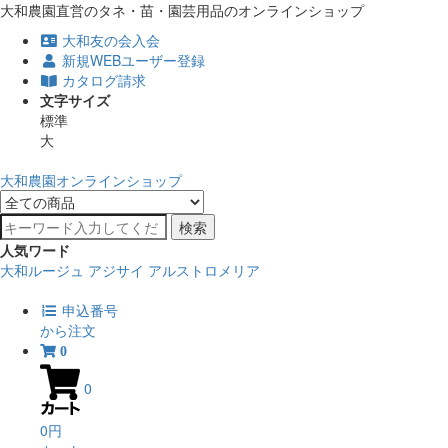
大和農園直営のタネ・苗・園芸用品のオンラインショップ
大和友の会入会
新規WEBユーザー登録
カタログ請求
文字サイズ
標準
大
大和農園オンラインショップ
検索
人気ワード
大和ルージュ
アジサイ
アルストロメリア
申込番号
から注文
0
0
0円