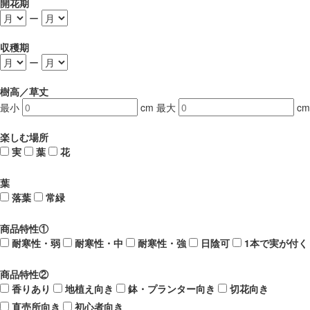
開花期
ー
収穫期
ー
樹高／草丈
最小
cm
最大
cm
楽しむ場所
実
葉
花
葉
落葉
常緑
商品特性①
耐寒性・弱
耐寒性・中
耐寒性・強
日陰可
1本で実が付く
商品特性②
香りあり
地植え向き
鉢・プランター向き
切花向き
直売所向き
初心者向き