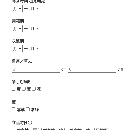
蒔き時期 植え時期
ー
開花期
ー
収穫期
ー
樹高／草丈
cm
cm
楽しむ場所
実
葉
花
葉
落葉
常緑
商品特性①