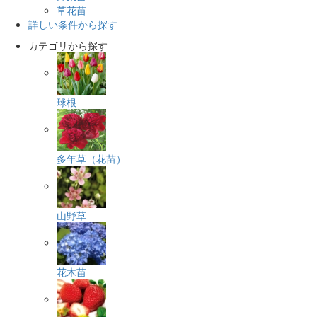
草花苗
詳しい条件から探す
カテゴリから探す
球根
多年草（花苗）
山野草
花木苗