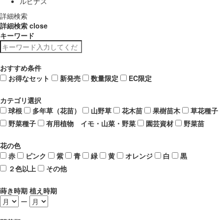
ルピナス
詳細検索
詳細検索
close
キーワード
おすすめ条件
お得なセット
新発売
数量限定
EC限定
カテゴリ選択
球根
多年草（花苗）
山野草
花木苗
果樹苗木
草花種子
野菜種子
有用植物 イモ・山菜・野菜
園芸資材
野菜苗
花の色
赤
ピンク
紫
青
緑
黄
オレンジ
白
黒
２色以上
その他
蒔き時期 植え時期
ー