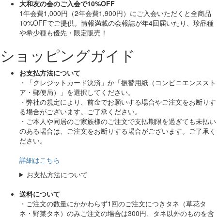
大和友の会のご入会で10%OFF
1年会費1,000円（2年会費1,900円）にご入会いただくと
全商品
10%OFF
でご提供。情報満載の会報誌が年4回届いたり、珍品種
や希少種も
優先・限定販売！
ショッピングガイド
お支払方法について
・「クレジットカード決済」か「振替用紙（コンビニエンススト
ア・郵便局）」を選択してください。
・弊社の規定により、前金でお願いする場合やご注文をお断りす
る場合がございます。ご了承ください。
・ご本人や同居のご家族様のご注文で支払期限を過ぎても未払い
のある場合は、ご注文をお断りする場合がございます。ご了承く
ださい。
詳細はこちら
お支払方法について
送料について
・ご注文の数量にかかわらず1回のご注文につきタネ（草花タ
ネ・野菜タネ）のみご注文の場合は300円、タネ以外のものを含