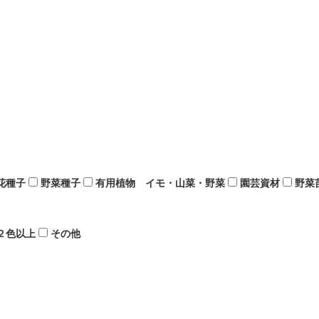
花種子
野菜種子
有用植物 イモ・山菜・野菜
園芸資材
野菜
２色以上
その他