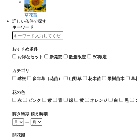
草花苗
詳しい条件で探す
キーワード
おすすめ条件
お得なセット
新発売
数量限定
EC限定
カテゴリ
球根
多年草（花苗）
山野草
花木苗
果樹苗木
草
花の色
赤
ピンク
紫
青
緑
黄
オレンジ
白
黒
蒔き時期 植え時期
ー
開花期