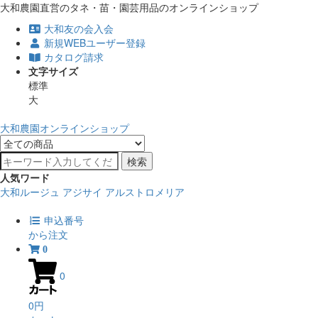
大和農園直営のタネ・苗・園芸用品のオンラインショップ
大和友の会入会
新規WEBユーザー登録
カタログ請求
文字サイズ
標準
大
大和農園オンラインショップ
検索
人気ワード
大和ルージュ
アジサイ
アルストロメリア
申込番号
から注文
0
0
0円