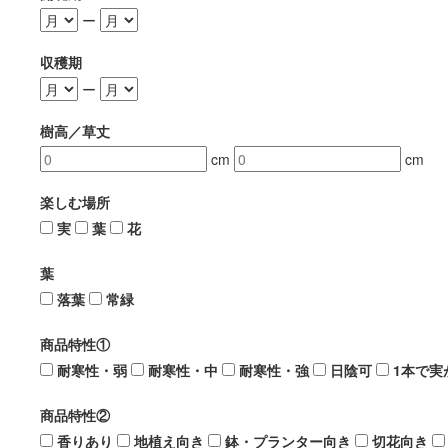
ー
収穫期
ー
樹高／草丈
cm
cm
楽しむ場所
実
葉
花
葉
落葉
常緑
商品特性①
耐寒性・弱
耐寒性・中
耐寒性・強
日陰可
1本で実
商品特性②
香りあり
地植え向き
鉢・プランター向き
切花向き