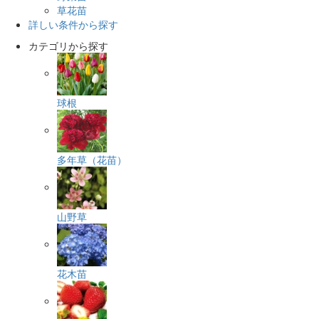
草花苗
詳しい条件から探す
カテゴリから探す
球根
多年草（花苗）
山野草
花木苗