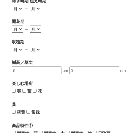
蒔き時期 植え時期
ー
開花期
ー
収穫期
ー
樹高／草丈
cm
cm
楽しむ場所
実
葉
花
葉
落葉
常緑
商品特性①