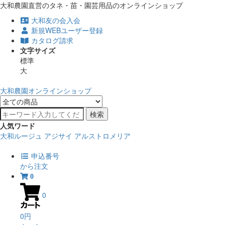
大和農園直営のタネ・苗・園芸用品のオンラインショップ
大和友の会入会
新規WEBユーザー登録
カタログ請求
文字サイズ
標準
大
大和農園オンラインショップ
検索
人気ワード
大和ルージュ
アジサイ
アルストロメリア
申込番号
から注文
0
0
0円