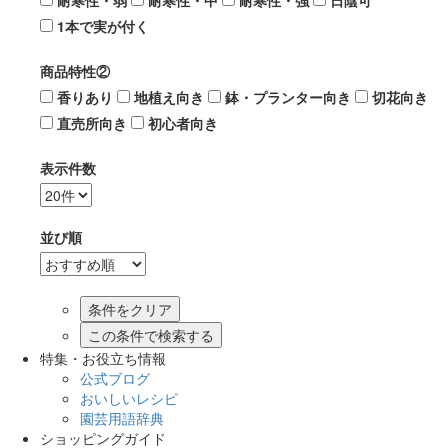
耐寒性・弱
耐寒性・中
耐寒性・強
日陰可
1本で実が付く
商品特性②
香りあり
地植え向き
鉢・プランター向き
切花向き
直売所向き
初心者向き
表示件数
並び順
この条件で検索する
特集・お役立ち情報
公式ブログ
おいしいレシピ
園芸用語辞典
ショッピングガイド