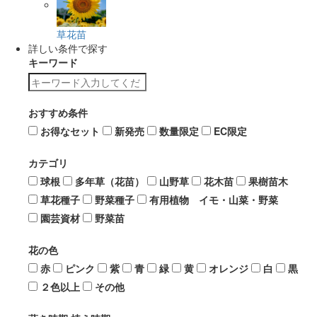
草花苗
詳しい条件で探す
キーワード
おすすめ条件
お得なセット
新発売
数量限定
EC限定
カテゴリ
球根
多年草（花苗）
山野草
花木苗
果樹苗木
草花種子
野菜種子
有用植物 イモ・山菜・野菜
園芸資材
野菜苗
花の色
赤
ピンク
紫
青
緑
黄
オレンジ
白
黒
２色以上
その他