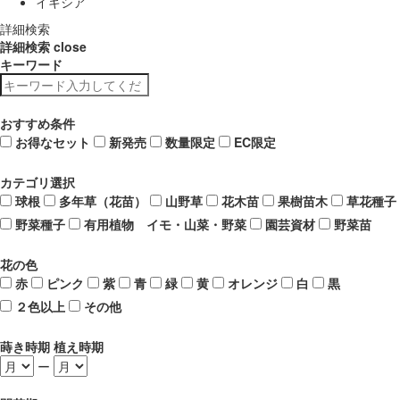
イキシア
詳細検索
詳細検索
close
キーワード
おすすめ条件
お得なセット
新発売
数量限定
EC限定
カテゴリ選択
球根
多年草（花苗）
山野草
花木苗
果樹苗木
草花種子
野菜種子
有用植物 イモ・山菜・野菜
園芸資材
野菜苗
花の色
赤
ピンク
紫
青
緑
黄
オレンジ
白
黒
２色以上
その他
蒔き時期 植え時期
ー