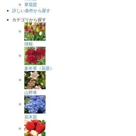
草花苗
詳しい条件から探す
カテゴリから探す
球根
多年草（花苗）
山野草
花木苗