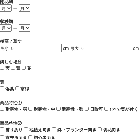
開花期
ー
収穫期
ー
樹高／草丈
最小
cm
最大
cm
楽しむ場所
実
葉
花
葉
落葉
常緑
商品特性①
耐寒性・弱
耐寒性・中
耐寒性・強
日陰可
1本で実が付く
商品特性②
香りあり
地植え向き
鉢・プランター向き
切花向き
直売所向き
初心者向き