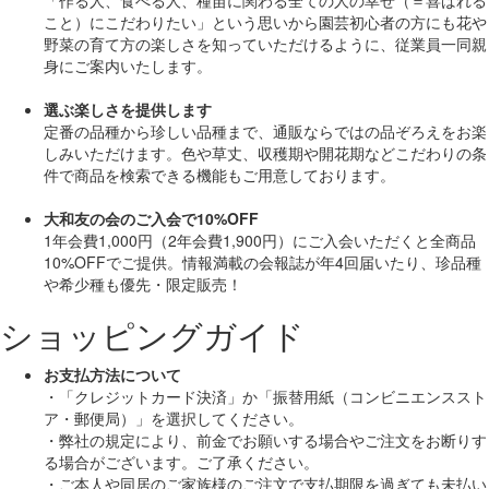
こと）にこだわりたい」
という思いから園芸初心者の方にも花や
野菜の育て方の楽しさを知っていただけるように、従業員一同親
身にご案内いたします。
選ぶ楽しさを提供します
定番の品種から珍しい品種まで、通販ならではの品ぞろえをお楽
しみいただけます。色や草丈、収穫期や開花期などこだわりの条
件で商品を検索できる機能もご用意しております。
大和友の会のご入会で10%OFF
1年会費1,000円（2年会費1,900円）にご入会いただくと
全商品
10%OFF
でご提供。情報満載の会報誌が年4回届いたり、珍品種
や希少種も
優先・限定販売！
ショッピングガイド
お支払方法について
・「クレジットカード決済」か「振替用紙（コンビニエンススト
ア・郵便局）」を選択してください。
・弊社の規定により、前金でお願いする場合やご注文をお断りす
る場合がございます。ご了承ください。
・ご本人や同居のご家族様のご注文で支払期限を過ぎても未払い