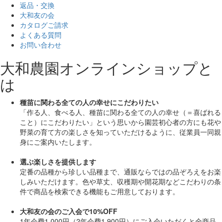
返品・交換
大和友の会
カタログご請求
よくある質問
お問い合わせ
大和農園オンラインショップと
は
種苗に関わる全ての人の幸せにこだわりたい
「作る人、食べる人、種苗に関わる全ての人の幸せ（＝喜ばれる
こと）にこだわりたい」
という思いから園芸初心者の方にも花や
野菜の育て方の楽しさを知っていただけるように、従業員一同親
身にご案内いたします。
選ぶ楽しさを提供します
定番の品種から珍しい品種まで、通販ならではの品ぞろえをお楽
しみいただけます。色や草丈、収穫期や開花期などこだわりの条
件で商品を検索できる機能もご用意しております。
大和友の会のご入会で10%OFF
1年会費1,000円（2年会費1,900円）にご入会いただくと
全商品