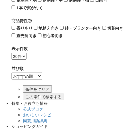
耐寒性・弱
耐寒性・中
耐寒性・強
日陰可
1本で実が付く
商品特性②
香りあり
地植え向き
鉢・プランター向き
切花向き
直売所向き
初心者向き
表示件数
並び順
この条件で検索する
特集・お役立ち情報
公式ブログ
おいしいレシピ
園芸用語辞典
ショッピングガイド