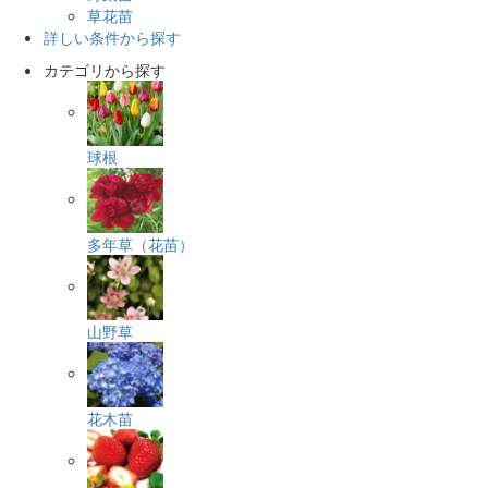
草花苗
詳しい条件から探す
カテゴリから探す
球根
多年草（花苗）
山野草
花木苗