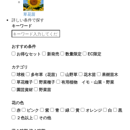
草花苗
詳しい条件で探す
キーワード
おすすめ条件
お得なセット
新発売
数量限定
EC限定
カテゴリ
球根
多年草（花苗）
山野草
花木苗
果樹苗木
草花種子
野菜種子
有用植物 イモ・山菜・野菜
園芸資材
野菜苗
花の色
赤
ピンク
紫
青
緑
黄
オレンジ
白
黒
２色以上
その他