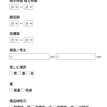
蒔き時期 植え時期
ー
開花期
ー
収穫期
ー
樹高／草丈
cm
cm
楽しむ場所
実
葉
花
葉
落葉
常緑
商品特性①