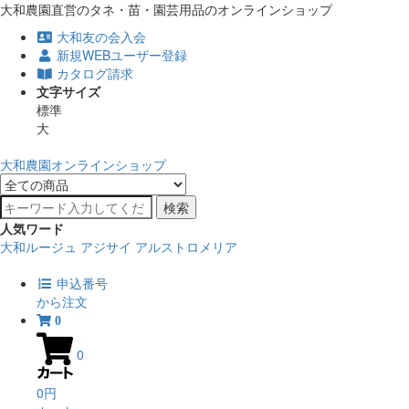
大和農園直営のタネ・苗・園芸用品のオンラインショップ
大和友の会入会
新規WEBユーザー登録
カタログ請求
文字サイズ
標準
大
大和農園オンラインショップ
検索
人気ワード
大和ルージュ
アジサイ
アルストロメリア
申込番号
から注文
0
0
0円