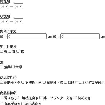
開花期
ー
収穫期
ー
樹高／草丈
最小
cm
最大
cm
楽しむ場所
実
葉
花
葉
落葉
常緑
商品特性①
耐寒性・弱
耐寒性・中
耐寒性・強
日陰可
1本で実が付く
商品特性②
香りあり
地植え向き
鉢・プランター向き
切花向き
直売所向き
初心者向き