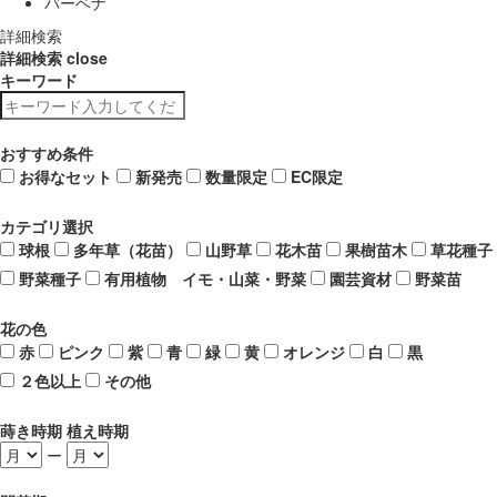
バーベナ
詳細検索
詳細検索
close
キーワード
おすすめ条件
お得なセット
新発売
数量限定
EC限定
カテゴリ選択
球根
多年草（花苗）
山野草
花木苗
果樹苗木
草花種子
野菜種子
有用植物 イモ・山菜・野菜
園芸資材
野菜苗
花の色
赤
ピンク
紫
青
緑
黄
オレンジ
白
黒
２色以上
その他
蒔き時期 植え時期
ー