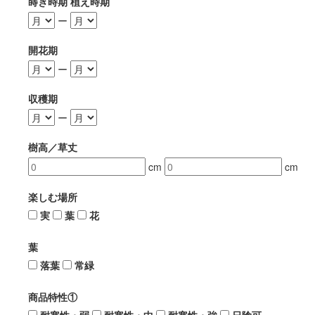
蒔き時期 植え時期
ー
開花期
ー
収穫期
ー
樹高／草丈
cm
cm
楽しむ場所
実
葉
花
葉
落葉
常緑
商品特性①