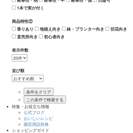
耐寒性・弱
耐寒性・中
耐寒性・強
日陰可
1本で実が付く
商品特性②
香りあり
地植え向き
鉢・プランター向き
切花向き
直売所向き
初心者向き
表示件数
並び順
この条件で検索する
特集・お役立ち情報
公式ブログ
おいしいレシピ
園芸用語辞典
ショッピングガイド