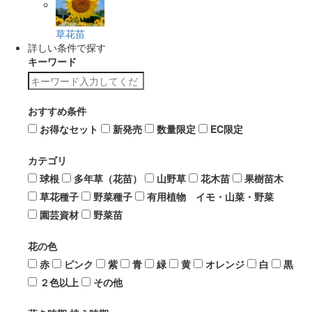
草花苗
詳しい条件で探す
キーワード
おすすめ条件
お得なセット
新発売
数量限定
EC限定
カテゴリ
球根
多年草（花苗）
山野草
花木苗
果樹苗木
草花種子
野菜種子
有用植物 イモ・山菜・野菜
園芸資材
野菜苗
花の色
赤
ピンク
紫
青
緑
黄
オレンジ
白
黒
２色以上
その他