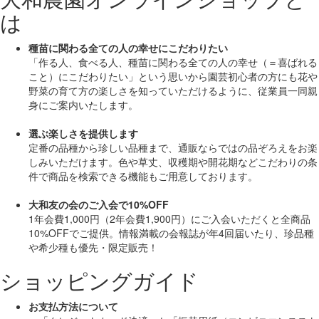
は
種苗に関わる全ての人の幸せにこだわりたい
「作る人、食べる人、種苗に関わる全ての人の幸せ（＝喜ばれる
こと）にこだわりたい」
という思いから園芸初心者の方にも花や
野菜の育て方の楽しさを知っていただけるように、従業員一同親
身にご案内いたします。
選ぶ楽しさを提供します
定番の品種から珍しい品種まで、通販ならではの品ぞろえをお楽
しみいただけます。色や草丈、収穫期や開花期などこだわりの条
件で商品を検索できる機能もご用意しております。
大和友の会のご入会で10%OFF
1年会費1,000円（2年会費1,900円）にご入会いただくと
全商品
10%OFF
でご提供。情報満載の会報誌が年4回届いたり、珍品種
や希少種も
優先・限定販売！
ショッピングガイド
お支払方法について