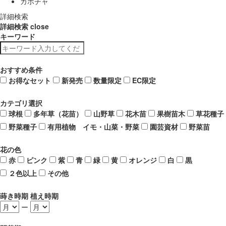
カボチャ
詳細検索
詳細検索
close
キーワード
おすすめ条件
お得なセット
新発売
数量限定
EC限定
カテゴリ選択
球根
多年草（花苗）
山野草
花木苗
果樹苗木
草花種子
野菜種子
有用植物 イモ・山菜・野菜
園芸資材
野菜苗
花の色
赤
ピンク
紫
青
緑
黄
オレンジ
白
黒
２色以上
その他
蒔き時期 植え時期
ー