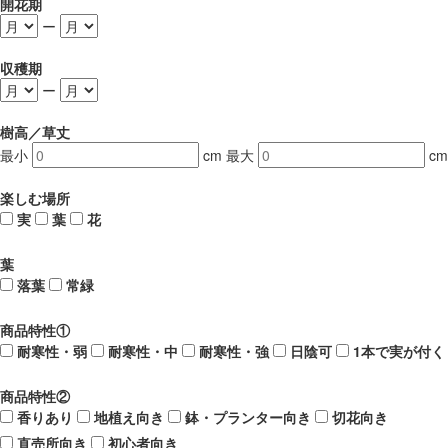
開花期
ー
収穫期
ー
樹高／草丈
最小
cm
最大
cm
楽しむ場所
実
葉
花
葉
落葉
常緑
商品特性①
耐寒性・弱
耐寒性・中
耐寒性・強
日陰可
1本で実が付く
商品特性②
香りあり
地植え向き
鉢・プランター向き
切花向き
直売所向き
初心者向き