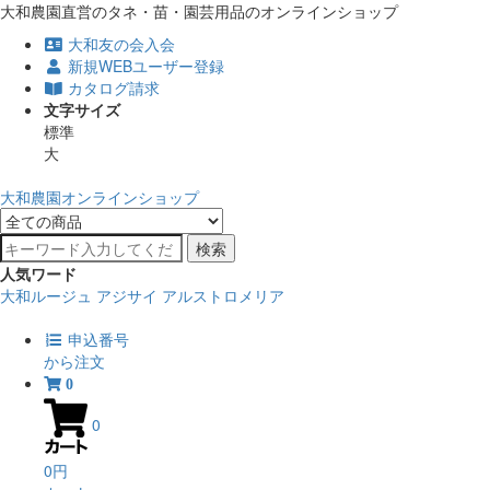
大和農園直営のタネ・苗・園芸用品のオンラインショップ
大和友の会入会
新規WEBユーザー登録
カタログ請求
文字サイズ
標準
大
大和農園オンラインショップ
検索
人気ワード
大和ルージュ
アジサイ
アルストロメリア
申込番号
から注文
0
0
0円