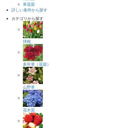
草花苗
詳しい条件から探す
カテゴリから探す
球根
多年草（花苗）
山野草
花木苗