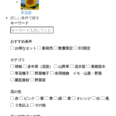
草花苗
詳しい条件で探す
キーワード
おすすめ条件
お得なセット
新発売
数量限定
EC限定
カテゴリ
球根
多年草（花苗）
山野草
花木苗
果樹苗木
草花種子
野菜種子
有用植物 イモ・山菜・野菜
園芸資材
野菜苗
花の色
赤
ピンク
紫
青
緑
黄
オレンジ
白
黒
２色以上
その他