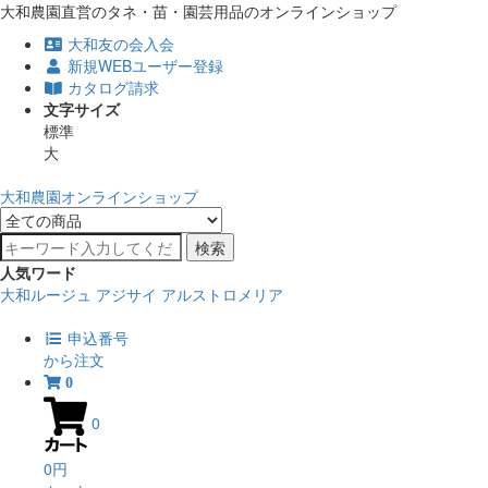
大和農園直営のタネ・苗・園芸用品のオンラインショップ
大和友の会入会
新規WEBユーザー登録
カタログ請求
文字サイズ
標準
大
大和農園オンラインショップ
検索
人気ワード
大和ルージュ
アジサイ
アルストロメリア
申込番号
から注文
0
0
0円