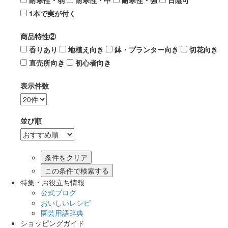
耐寒性・弱
耐寒性・中
耐寒性・強
日陰可
1本で実が付く
商品特性②
香りあり
地植え向き
鉢・プランター向き
切花向き
直売所向き
初心者向き
表示件数
並び順
この条件で検索する
特集・お役立ち情報
公式ブログ
おいしいレシピ
園芸用語辞典
ショッピングガイド