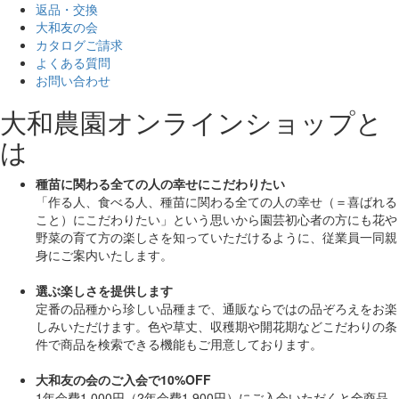
返品・交換
大和友の会
カタログご請求
よくある質問
お問い合わせ
大和農園オンラインショップと
は
種苗に関わる全ての人の幸せにこだわりたい
「作る人、食べる人、種苗に関わる全ての人の幸せ（＝喜ばれる
こと）にこだわりたい」
という思いから園芸初心者の方にも花や
野菜の育て方の楽しさを知っていただけるように、従業員一同親
身にご案内いたします。
選ぶ楽しさを提供します
定番の品種から珍しい品種まで、通販ならではの品ぞろえをお楽
しみいただけます。色や草丈、収穫期や開花期などこだわりの条
件で商品を検索できる機能もご用意しております。
大和友の会のご入会で10%OFF
1年会費1,000円（2年会費1,900円）にご入会いただくと
全商品