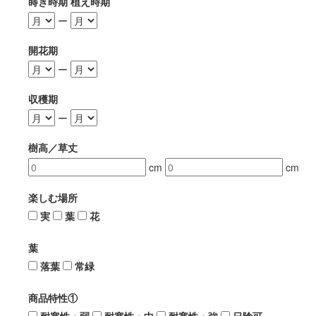
蒔き時期 植え時期
ー
開花期
ー
収穫期
ー
樹高／草丈
cm
cm
楽しむ場所
実
葉
花
葉
落葉
常緑
商品特性①