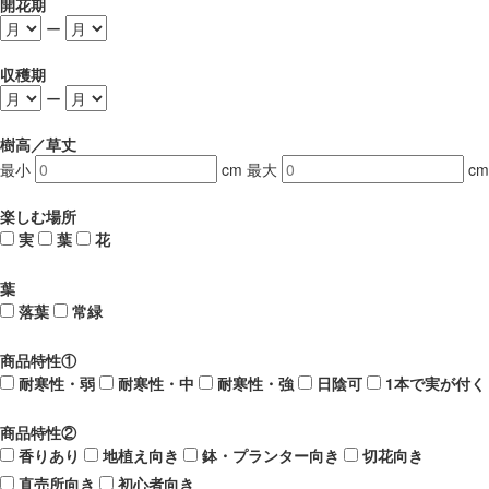
開花期
ー
収穫期
ー
樹高／草丈
最小
cm
最大
cm
楽しむ場所
実
葉
花
葉
落葉
常緑
商品特性①
耐寒性・弱
耐寒性・中
耐寒性・強
日陰可
1本で実が付く
商品特性②
香りあり
地植え向き
鉢・プランター向き
切花向き
直売所向き
初心者向き