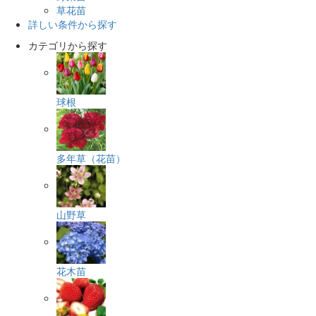
草花苗
詳しい条件から探す
カテゴリから探す
球根
多年草（花苗）
山野草
花木苗