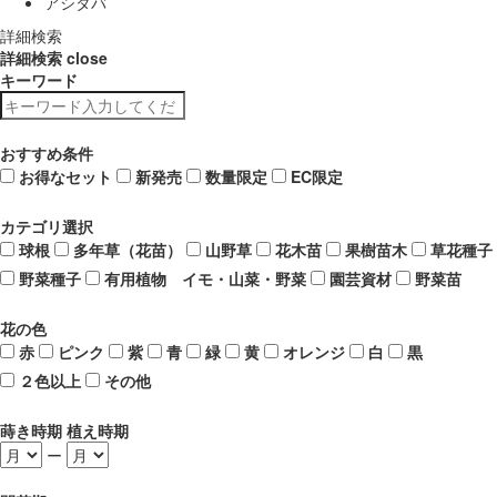
アシタバ
詳細検索
詳細検索
close
キーワード
おすすめ条件
お得なセット
新発売
数量限定
EC限定
カテゴリ選択
球根
多年草（花苗）
山野草
花木苗
果樹苗木
草花種子
野菜種子
有用植物 イモ・山菜・野菜
園芸資材
野菜苗
花の色
赤
ピンク
紫
青
緑
黄
オレンジ
白
黒
２色以上
その他
蒔き時期 植え時期
ー