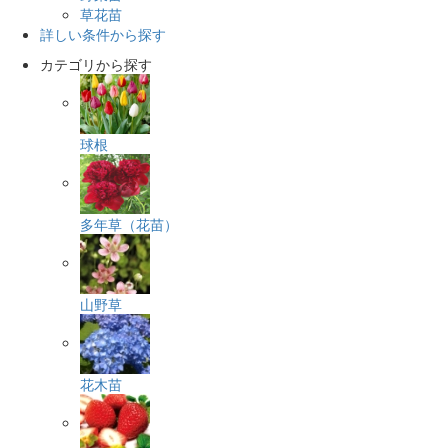
草花苗
詳しい条件から探す
カテゴリから探す
球根
多年草（花苗）
山野草
花木苗