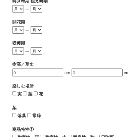
蒔き時期 植え時期
ー
開花期
ー
収穫期
ー
樹高／草丈
cm
cm
楽しむ場所
実
葉
花
葉
落葉
常緑
商品特性①