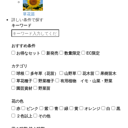
草花苗
詳しい条件で探す
キーワード
おすすめ条件
お得なセット
新発売
数量限定
EC限定
カテゴリ
球根
多年草（花苗）
山野草
花木苗
果樹苗木
草花種子
野菜種子
有用植物 イモ・山菜・野菜
園芸資材
野菜苗
花の色
赤
ピンク
紫
青
緑
黄
オレンジ
白
黒
２色以上
その他