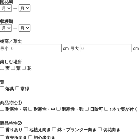
開花期
ー
収穫期
ー
樹高／草丈
最小
cm
最大
cm
楽しむ場所
実
葉
花
葉
落葉
常緑
商品特性①
耐寒性・弱
耐寒性・中
耐寒性・強
日陰可
1本で実が付く
商品特性②
香りあり
地植え向き
鉢・プランター向き
切花向き
直売所向き
初心者向き