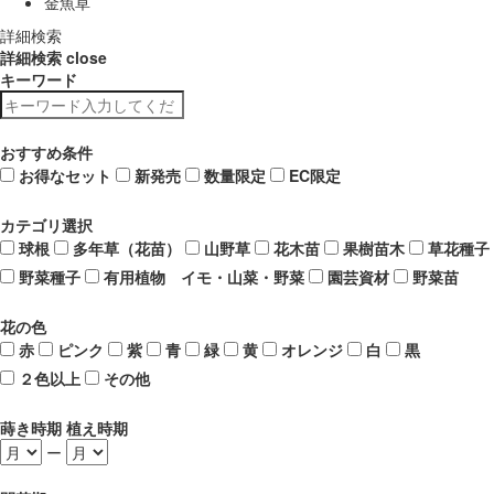
金魚草
詳細検索
詳細検索
close
キーワード
おすすめ条件
お得なセット
新発売
数量限定
EC限定
カテゴリ選択
球根
多年草（花苗）
山野草
花木苗
果樹苗木
草花種子
野菜種子
有用植物 イモ・山菜・野菜
園芸資材
野菜苗
花の色
赤
ピンク
紫
青
緑
黄
オレンジ
白
黒
２色以上
その他
蒔き時期 植え時期
ー