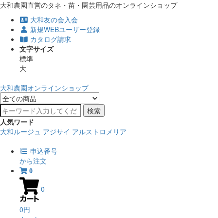
大和農園直営のタネ・苗・園芸用品のオンラインショップ
大和友の会入会
新規WEBユーザー登録
カタログ請求
文字サイズ
標準
大
大和農園オンラインショップ
検索
人気ワード
大和ルージュ
アジサイ
アルストロメリア
申込番号
から注文
0
0
0円