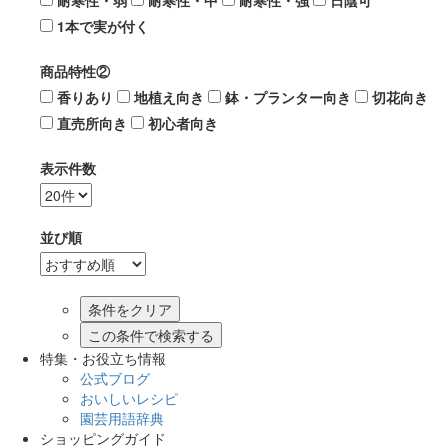
耐寒性・弱
耐寒性・中
耐寒性・強
日陰可
1本で実が付く
商品特性②
香りあり
地植え向き
鉢・プランター向き
切花向き
直売所向き
初心者向き
表示件数
並び順
この条件で検索する
特集・お役立ち情報
公式ブログ
おいしいレシピ
園芸用語辞典
ショッピングガイド