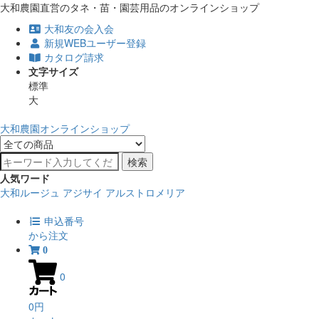
大和農園直営のタネ・苗・園芸用品のオンラインショップ
大和友の会入会
新規WEBユーザー登録
カタログ請求
文字サイズ
標準
大
大和農園オンラインショップ
検索
人気ワード
大和ルージュ
アジサイ
アルストロメリア
申込番号
から注文
0
0
0円