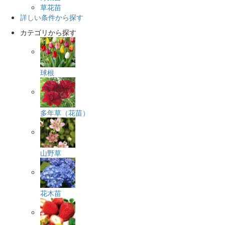
草花苗
詳しい条件から探す
カテゴリから探す
球根
多年草（花苗）
山野草
花木苗