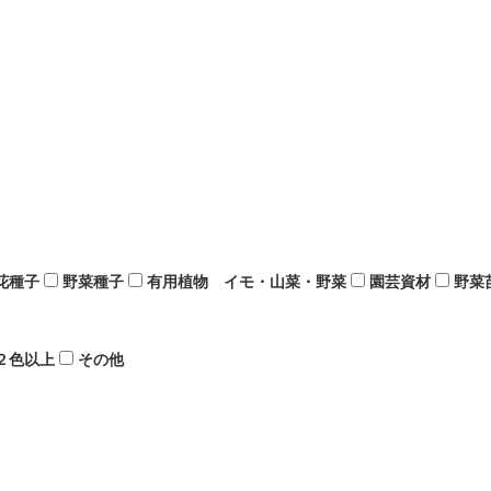
花種子
野菜種子
有用植物 イモ・山菜・野菜
園芸資材
野菜
２色以上
その他