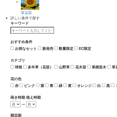
草花苗
詳しい条件で探す
キーワード
おすすめ条件
お得なセット
新発売
数量限定
EC限定
カテゴリ
球根
多年草（花苗）
山野草
花木苗
果樹苗木
草
花の色
赤
ピンク
紫
青
緑
黄
オレンジ
白
黒
蒔き時期 植え時期
ー
開花期