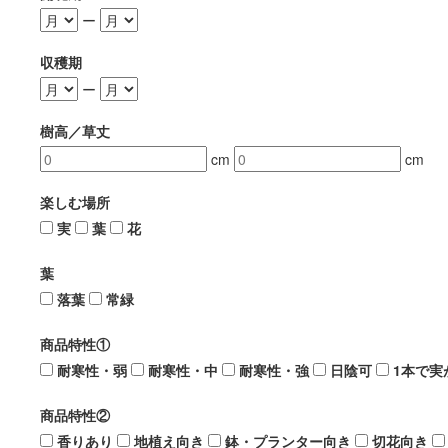
ー
収穫期
ー
樹高／草丈
cm
cm
楽しむ場所
実
葉
花
葉
落葉
常緑
商品特性①
耐寒性・弱
耐寒性・中
耐寒性・強
日陰可
1本で実
商品特性②
香りあり
地植え向き
鉢・プランター向き
切花向き