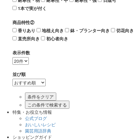
耐寒性・弱
耐寒性・中
耐寒性・強
日陰可
1本で実が付く
商品特性②
香りあり
地植え向き
鉢・プランター向き
切花向き
直売所向き
初心者向き
表示件数
並び順
この条件で検索する
特集・お役立ち情報
公式ブログ
おいしいレシピ
園芸用語辞典
ショッピングガイド