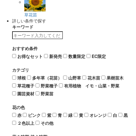
草花苗
詳しい条件で探す
キーワード
おすすめ条件
お得なセット
新発売
数量限定
EC限定
カテゴリ
球根
多年草（花苗）
山野草
花木苗
果樹苗木
草花種子
野菜種子
有用植物 イモ・山菜・野菜
園芸資材
野菜苗
花の色
赤
ピンク
紫
青
緑
黄
オレンジ
白
黒
２色以上
その他