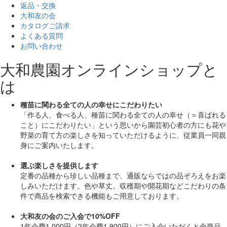
返品・交換
大和友の会
カタログご請求
よくある質問
お問い合わせ
大和農園オンラインショップと
は
種苗に関わる全ての人の幸せにこだわりたい
「作る人、食べる人、種苗に関わる全ての人の幸せ（＝喜ばれる
こと）にこだわりたい」
という思いから園芸初心者の方にも花や
野菜の育て方の楽しさを知っていただけるように、従業員一同親
身にご案内いたします。
選ぶ楽しさを提供します
定番の品種から珍しい品種まで、通販ならではの品ぞろえをお楽
しみいただけます。色や草丈、収穫期や開花期などこだわりの条
件で商品を検索できる機能もご用意しております。
大和友の会のご入会で10%OFF
1年会費1,000円（2年会費1,900円）にご入会いただくと
全商品