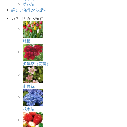
草花苗
詳しい条件から探す
カテゴリから探す
球根
多年草（花苗）
山野草
花木苗