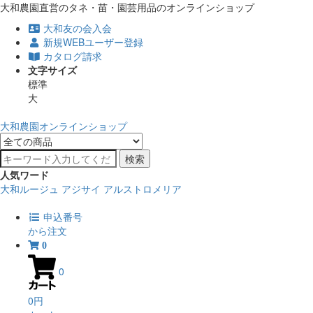
大和農園直営のタネ・苗・園芸用品のオンラインショップ
大和友の会入会
新規WEBユーザー登録
カタログ請求
文字サイズ
標準
大
大和農園オンラインショップ
検索
人気ワード
大和ルージュ
アジサイ
アルストロメリア
申込番号
から注文
0
0
0円