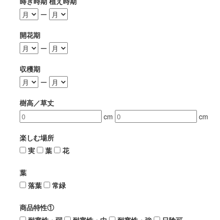
蒔き時期 植え時期
ー
開花期
ー
収穫期
ー
樹高／草丈
cm
cm
楽しむ場所
実
葉
花
葉
落葉
常緑
商品特性①