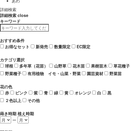
あわ
詳細検索
詳細検索
close
キーワード
おすすめ条件
お得なセット
新発売
数量限定
EC限定
カテゴリ選択
球根
多年草（花苗）
山野草
花木苗
果樹苗木
草花種子
野菜種子
有用植物 イモ・山菜・野菜
園芸資材
野菜苗
花の色
赤
ピンク
紫
青
緑
黄
オレンジ
白
黒
２色以上
その他
蒔き時期 植え時期
ー