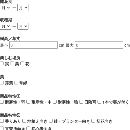
開花期
ー
収穫期
ー
樹高／草丈
最小
cm
最大
cm
楽しむ場所
実
葉
花
葉
落葉
常緑
商品特性①
耐寒性・弱
耐寒性・中
耐寒性・強
日陰可
1本で実が付く
商品特性②
香りあり
地植え向き
鉢・プランター向き
切花向き
直売所向き
初心者向き