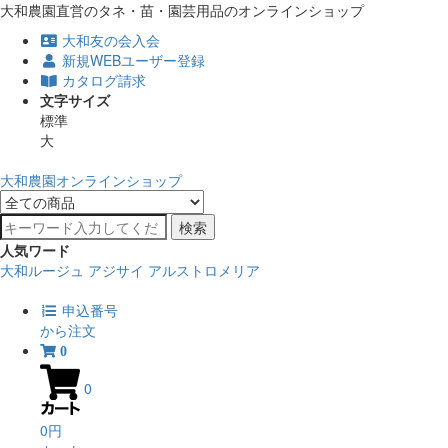
大和農園直営のタネ・苗・園芸用品のオンラインショップ
大和友の会入会
新規WEBユーザー登録
カタログ請求
文字サイズ
標準
大
大和農園オンラインショップ
検索
人気ワード
大和ルージュ
アジサイ
アルストロメリア
申込番号
から注文
0
0
0円