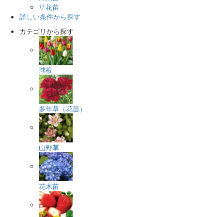
草花苗
詳しい条件から探す
カテゴリから探す
球根
多年草（花苗）
山野草
花木苗