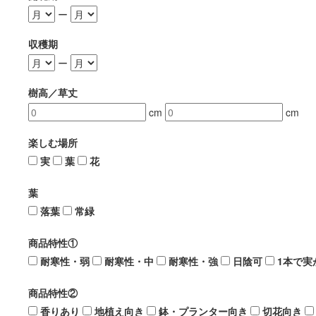
ー
収穫期
ー
樹高／草丈
cm
cm
楽しむ場所
実
葉
花
葉
落葉
常緑
商品特性①
耐寒性・弱
耐寒性・中
耐寒性・強
日陰可
1本で実
商品特性②
香りあり
地植え向き
鉢・プランター向き
切花向き