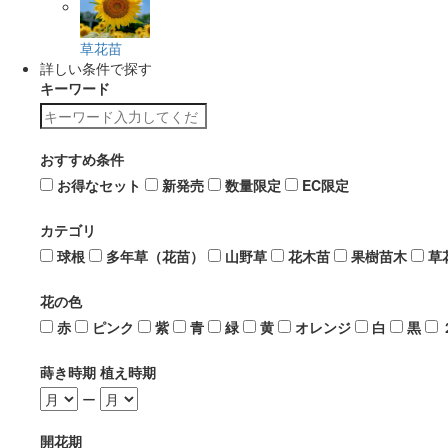
草花苗
詳しい条件で探す
キーワード
おすすめ条件
お得なセット
新発売
数量限定
EC限定
カテゴリ
球根
多年草（花苗）
山野草
花木苗
果樹苗木
草
花の色
赤
ピンク
紫
青
緑
黄
オレンジ
白
黒
蒔き時期 植え時期
ー
開花期