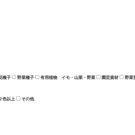
花種子
野菜種子
有用植物 イモ・山菜・野菜
園芸資材
野菜
２色以上
その他