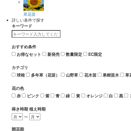
草花苗
詳しい条件で探す
キーワード
おすすめ条件
お得なセット
新発売
数量限定
EC限定
カテゴリ
球根
多年草（花苗）
山野草
花木苗
果樹苗木
草
花の色
赤
ピンク
紫
青
緑
黄
オレンジ
白
黒
蒔き時期 植え時期
ー
開花期