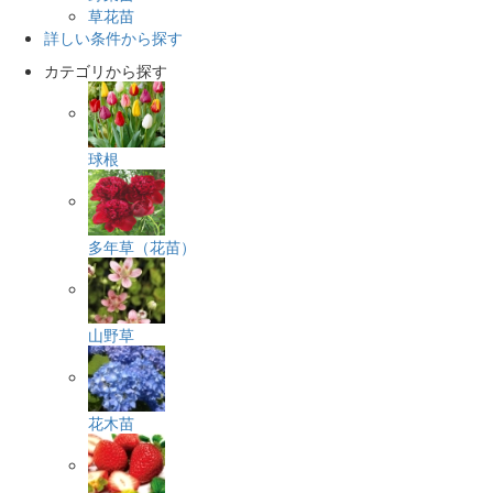
草花苗
詳しい条件から探す
カテゴリから探す
球根
多年草（花苗）
山野草
花木苗