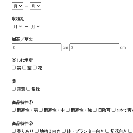
ー
収穫期
ー
樹高／草丈
cm
cm
楽しむ場所
実
葉
花
葉
落葉
常緑
商品特性①
耐寒性・弱
耐寒性・中
耐寒性・強
日陰可
1本で実
商品特性②
香りあり
地植え向き
鉢・プランター向き
切花向き