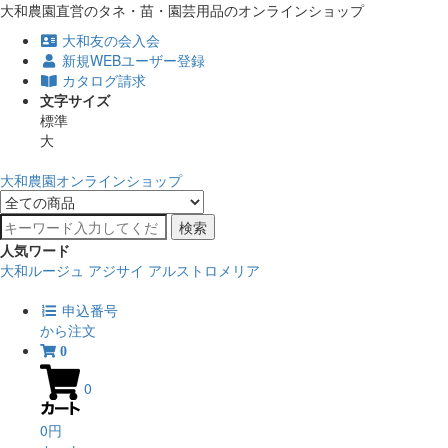
大和農園直営のタネ・苗・園芸用品のオンラインショップ
大和友の会入会
新規WEBユーザー登録
カタログ請求
文字サイズ
標準
大
大和農園オンラインショップ
検索
人気ワード
大和ルージュ
アジサイ
アルストロメリア
申込番号
から注文
0
0
0円