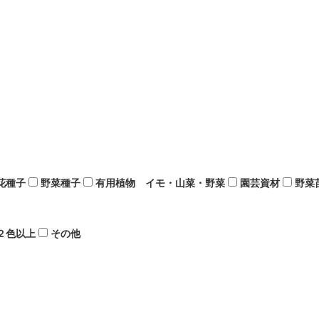
花種子
野菜種子
有用植物 イモ・山菜・野菜
園芸資材
野菜
２色以上
その他