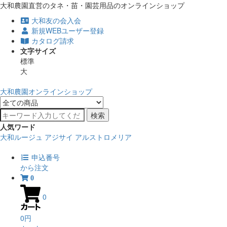
大和農園直営のタネ・苗・園芸用品のオンラインショップ
大和友の会入会
新規WEBユーザー登録
カタログ請求
文字サイズ
標準
大
大和農園オンラインショップ
検索
人気ワード
大和ルージュ
アジサイ
アルストロメリア
申込番号
から注文
0
0
0円