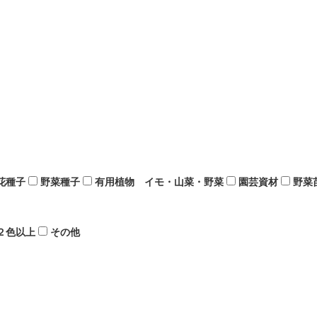
花種子
野菜種子
有用植物 イモ・山菜・野菜
園芸資材
野菜
２色以上
その他