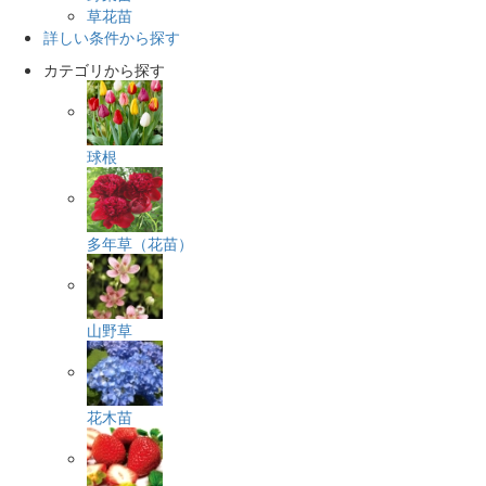
草花苗
詳しい条件から探す
カテゴリから探す
球根
多年草（花苗）
山野草
花木苗