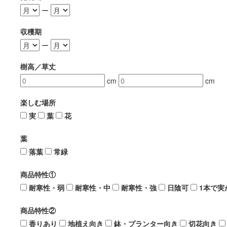
ー
収穫期
ー
樹高／草丈
cm
cm
楽しむ場所
実
葉
花
葉
落葉
常緑
商品特性①
耐寒性・弱
耐寒性・中
耐寒性・強
日陰可
1本で実
商品特性②
香りあり
地植え向き
鉢・プランター向き
切花向き