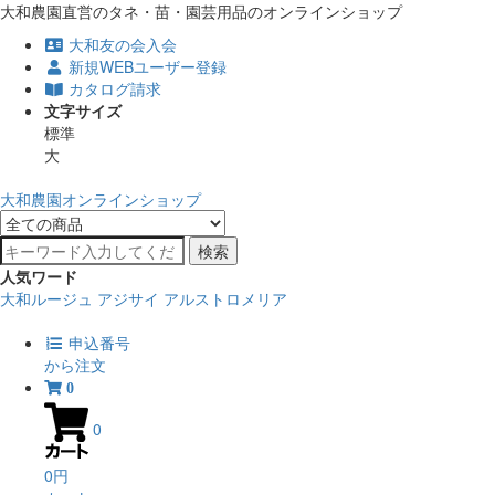
大和農園直営のタネ・苗・園芸用品のオンラインショップ
大和友の会入会
新規WEBユーザー登録
カタログ請求
文字サイズ
標準
大
大和農園オンラインショップ
検索
人気ワード
大和ルージュ
アジサイ
アルストロメリア
申込番号
から注文
0
0
0円