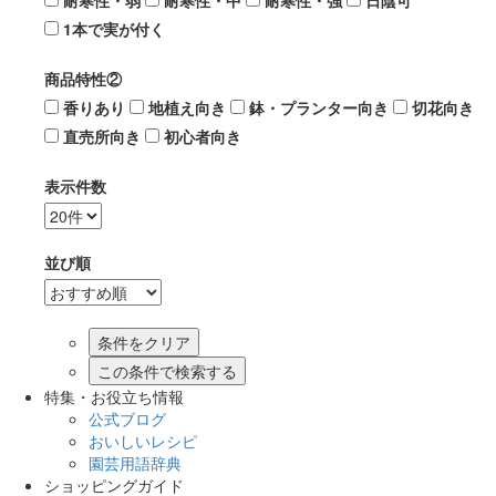
耐寒性・弱
耐寒性・中
耐寒性・強
日陰可
1本で実が付く
商品特性②
香りあり
地植え向き
鉢・プランター向き
切花向き
直売所向き
初心者向き
表示件数
並び順
この条件で検索する
特集・お役立ち情報
公式ブログ
おいしいレシピ
園芸用語辞典
ショッピングガイド