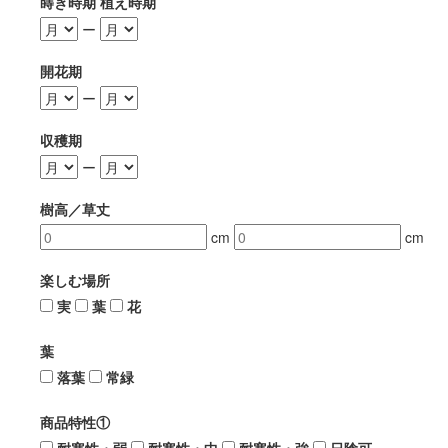
蒔き時期 植え時期
ー
開花期
ー
収穫期
ー
樹高／草丈
cm
cm
楽しむ場所
実
葉
花
葉
落葉
常緑
商品特性①