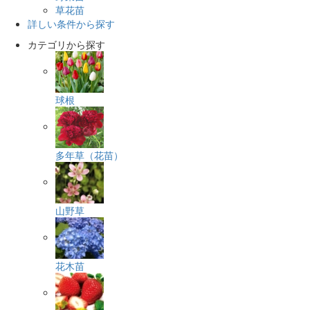
草花苗
詳しい条件から探す
カテゴリから探す
球根
多年草（花苗）
山野草
花木苗