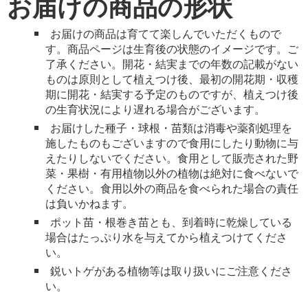
お届けの商品の形状
お届けの商品は育てて楽しんでいただくもので
す。商品ページは生育後の状態のイメージです。ご
了承ください。開花・結実までの年数の記載がない
ものは原則として植えつけ後、最初の開花期・収穫
期に開花・結実する予定のものですが、植えつけ後
の生育状況により遅れる場合がございます。
お届けした種子・球根・苗類は消毒や薬剤処理を
施したものもございますので食用にしたり動物に与
えたりしないでください。食用として販売された野
菜・果樹・有用植物以外の植物は絶対に食べないで
ください。食用以外の商品を食べられた場合の責任
は負いかねます。
ポット苗・根巻き苗とも、到着時に乾燥している
場合はたっぷり水を与えてから植えつけてくださ
い。
鋭いトゲがある植物等は取り扱いにご注意くださ
い。