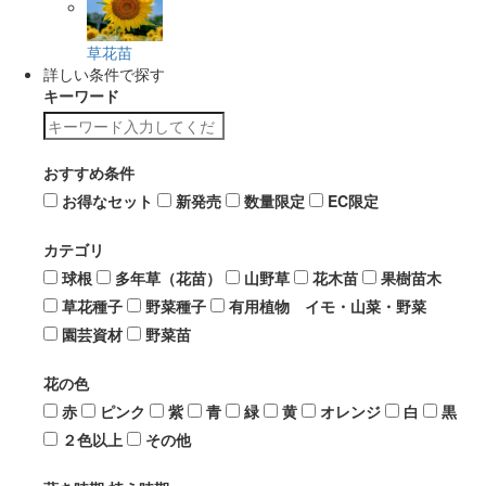
草花苗
詳しい条件で探す
キーワード
おすすめ条件
お得なセット
新発売
数量限定
EC限定
カテゴリ
球根
多年草（花苗）
山野草
花木苗
果樹苗木
草花種子
野菜種子
有用植物 イモ・山菜・野菜
園芸資材
野菜苗
花の色
赤
ピンク
紫
青
緑
黄
オレンジ
白
黒
２色以上
その他