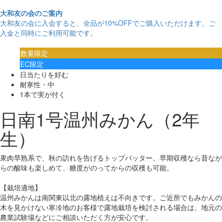
大和友の会のご案内
大和友の会に入会すると、
全品が10%OFF
でご購入いただけます。ご
入金と同時にご利用可能です。
数量限定
EC限定
日当たりを好む
耐寒性・中
1本で実が付く
日南1号温州みかん（2年
生）
果肉早熟系で、秋の訪れを告げるトップバッター。早期収穫なら昔なが
らの酸味も楽しめて、糖度がのってからの収穫も可能。
【栽培適地】
温州みかんは南関東以北の露地植えは不向きです。ご近所でもみかんの
木を見かけない寒冷地のお客様で露地栽培を検討される場合は、地元の
農業試験場などにご相談いただく方が安心です。