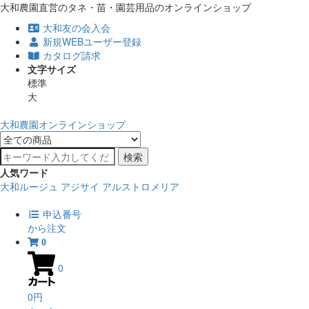
大和農園直営のタネ・苗・園芸用品のオンラインショップ
大和友の会入会
新規WEBユーザー登録
カタログ請求
文字サイズ
標準
大
大和農園オンラインショップ
検索
人気ワード
大和ルージュ
アジサイ
アルストロメリア
申込番号
から注文
0
0
0円