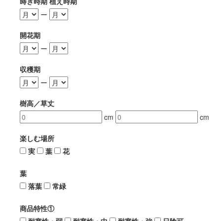
蒔き時期 植え時期
ー
開花期
ー
収穫期
ー
樹高／草丈
cm
cm
楽しむ場所
実
葉
花
葉
落葉
常緑
商品特性①