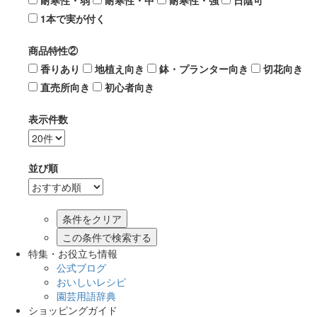
耐寒性・弱
耐寒性・中
耐寒性・強
日陰可
1本で実が付く
商品特性②
香りあり
地植え向き
鉢・プランター向き
切花向き
直売所向き
初心者向き
表示件数
並び順
この条件で検索する
特集・お役立ち情報
公式ブログ
おいしいレシピ
園芸用語辞典
ショッピングガイド