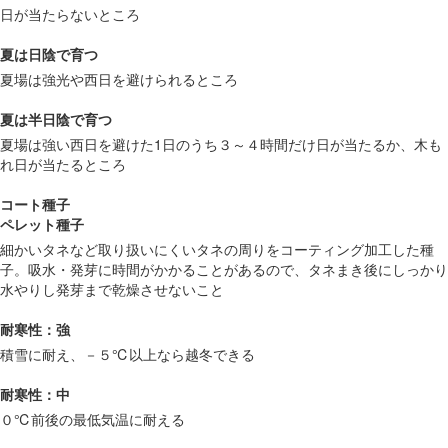
日が当たらないところ
夏は日陰で育つ
夏場は強光や西日を避けられるところ
夏は半日陰で育つ
夏場は強い西日を避けた1日のうち３～４時間だけ日が当たるか、木も
れ日が当たるところ
コート種子
ペレット種子
細かいタネなど取り扱いにくいタネの周りをコーティング加工した種
子。吸水・発芽に時間がかかることがあるので、タネまき後にしっかり
水やりし発芽まで乾燥させないこと
耐寒性：強
積雪に耐え、－５℃以上なら越冬できる
耐寒性：中
０℃前後の最低気温に耐える