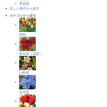
草花苗
詳しい条件から探す
カテゴリから探す
球根
多年草（花苗）
山野草
花木苗