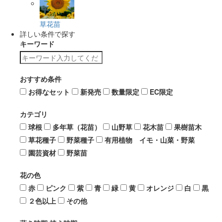
草花苗
詳しい条件で探す
キーワード
おすすめ条件
お得なセット
新発売
数量限定
EC限定
カテゴリ
球根
多年草（花苗）
山野草
花木苗
果樹苗木
草花種子
野菜種子
有用植物 イモ・山菜・野菜
園芸資材
野菜苗
花の色
赤
ピンク
紫
青
緑
黄
オレンジ
白
黒
２色以上
その他