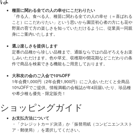
種苗に関わる全ての人の幸せにこだわりたい
「作る人、食べる人、種苗に関わる全ての人の幸せ（＝喜ばれる
こと）にこだわりたい」
という思いから園芸初心者の方にも花や
野菜の育て方の楽しさを知っていただけるように、従業員一同親
身にご案内いたします。
選ぶ楽しさを提供します
定番の品種から珍しい品種まで、通販ならではの品ぞろえをお楽
しみいただけます。色や草丈、収穫期や開花期などこだわりの条
件で商品を検索できる機能もご用意しております。
大和友の会のご入会で10%OFF
1年会費1,000円（2年会費1,900円）にご入会いただくと
全商品
10%OFF
でご提供。情報満載の会報誌が年4回届いたり、珍品種
や希少種も
優先・限定販売！
ショッピングガイド
お支払方法について
・「クレジットカード決済」か「振替用紙（コンビニエンススト
ア・郵便局）」を選択してください。