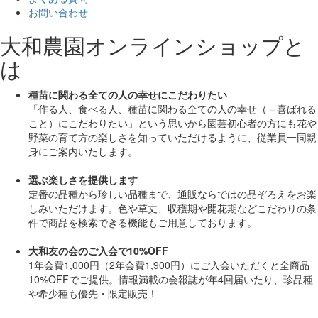
お問い合わせ
大和農園オンラインショップと
は
種苗に関わる全ての人の幸せにこだわりたい
「作る人、食べる人、種苗に関わる全ての人の幸せ（＝喜ばれる
こと）にこだわりたい」
という思いから園芸初心者の方にも花や
野菜の育て方の楽しさを知っていただけるように、従業員一同親
身にご案内いたします。
選ぶ楽しさを提供します
定番の品種から珍しい品種まで、通販ならではの品ぞろえをお楽
しみいただけます。色や草丈、収穫期や開花期などこだわりの条
件で商品を検索できる機能もご用意しております。
大和友の会のご入会で10%OFF
1年会費1,000円（2年会費1,900円）にご入会いただくと
全商品
10%OFF
でご提供。情報満載の会報誌が年4回届いたり、珍品種
や希少種も
優先・限定販売！