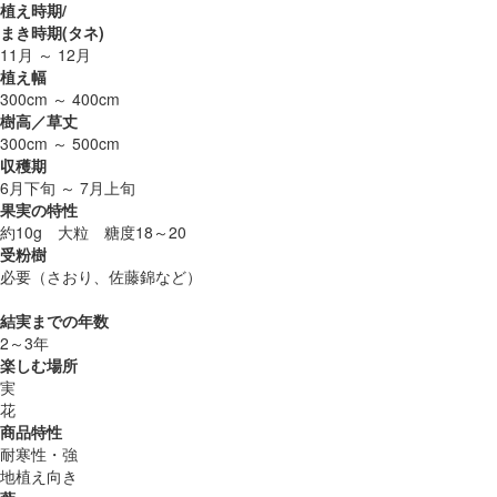
植え時期/
まき時期(タネ)
11月 ～ 12月
植え幅
300cm ～ 400cm
樹高／草丈
300cm ～ 500cm
収穫期
6月下旬 ～ 7月上旬
果実の特性
約10g 大粒 糖度18～20
受粉樹
必要（さおり、佐藤錦など）
結実までの年数
2～3年
楽しむ場所
実
花
商品特性
耐寒性・強
地植え向き