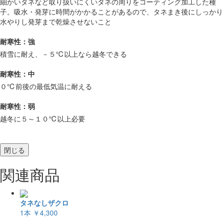
細かいタネなど取り扱いにくいタネの周りをコーティング加工した種
子。吸水・発芽に時間がかかることがあるので、タネまき後にしっかり
水やりし発芽まで乾燥させないこと
耐寒性：強
積雪に耐え、－５℃以上なら越冬できる
耐寒性：中
０℃前後の最低気温に耐える
耐寒性：弱
越冬に５～１０℃以上必要
閉じる
関連商品
タネなしザクロ
1本
￥4,300