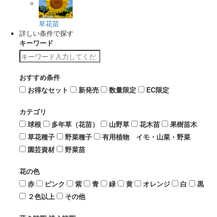
草花苗
詳しい条件で探す
キーワード
おすすめ条件
お得なセット
新発売
数量限定
EC限定
カテゴリ
球根
多年草（花苗）
山野草
花木苗
果樹苗木
草花種子
野菜種子
有用植物 イモ・山菜・野菜
園芸資材
野菜苗
花の色
赤
ピンク
紫
青
緑
黄
オレンジ
白
黒
２色以上
その他