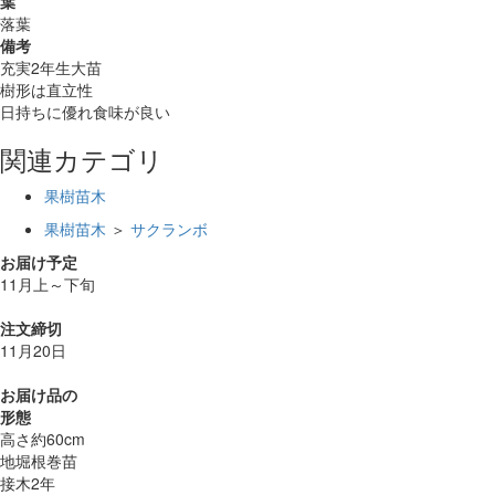
葉
落葉
備考
充実2年生大苗
樹形は直立性
日持ちに優れ食味が良い
関連カテゴリ
果樹苗木
果樹苗木
＞
サクランボ
お届け予定
11月上～下旬
注文締切
11月20日
お届け品の
形態
高さ約60cm
地堀根巻苗
接木2年