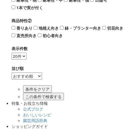
耐寒性・弱
耐寒性・中
耐寒性・強
日陰可
1本で実が付く
商品特性②
香りあり
地植え向き
鉢・プランター向き
切花向き
直売所向き
初心者向き
表示件数
並び順
この条件で検索する
特集・お役立ち情報
公式ブログ
おいしいレシピ
園芸用語辞典
ショッピングガイド