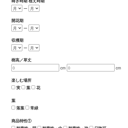
蒔き時期 植え時期
ー
開花期
ー
収穫期
ー
樹高／草丈
cm
cm
楽しむ場所
実
葉
花
葉
落葉
常緑
商品特性①