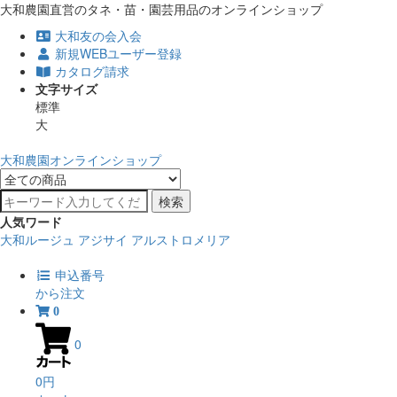
大和農園直営のタネ・苗・園芸用品のオンラインショップ
大和友の会入会
新規WEBユーザー登録
カタログ請求
文字サイズ
標準
大
大和農園オンラインショップ
検索
人気ワード
大和ルージュ
アジサイ
アルストロメリア
申込番号
から注文
0
0
0円