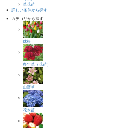
草花苗
詳しい条件から探す
カテゴリから探す
球根
多年草（花苗）
山野草
花木苗