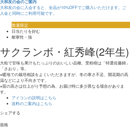
大和友の会のご案内
大和友の会に入会すると、
全品が10%OFF
でご購入いただけます。ご
入金と同時にご利用可能です。
数量限定
日当たりを好む
耐寒性・強
サクランボ・紅秀峰(2年生)
大粒で甘味も果汁もたっぷりのおいしい品種。受粉樹は「特選佐藤錦」
「さおり」等。
※暖地での栽培相談をよくいただきますが、冬の寒さ不足、開花期の高
温などにより不向きです。
※苗の高さは仕上がり予想の為、お届け時に多少異なる場合がありま
す。
アイコンの説明はこちら
送料のご案内はこちら
シェアする
規格