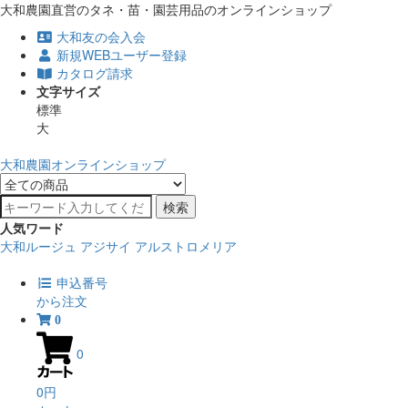
大和農園直営のタネ・苗・園芸用品のオンラインショップ
大和友の会入会
新規WEBユーザー登録
カタログ請求
文字サイズ
標準
大
大和農園オンラインショップ
検索
人気ワード
大和ルージュ
アジサイ
アルストロメリア
申込番号
から注文
0
0
0円