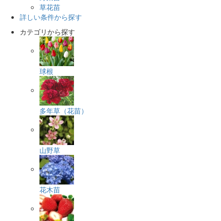
草花苗
詳しい条件から探す
カテゴリから探す
球根
多年草（花苗）
山野草
花木苗