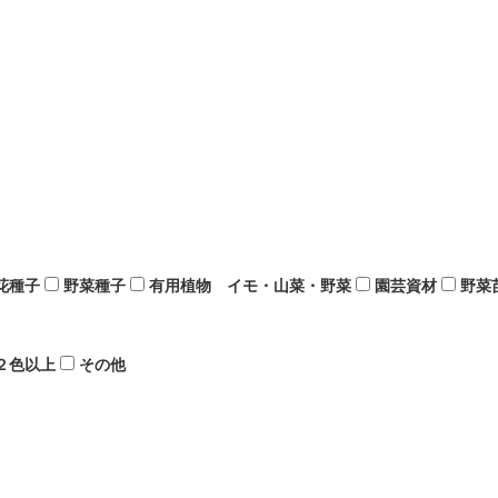
花種子
野菜種子
有用植物 イモ・山菜・野菜
園芸資材
野菜
２色以上
その他