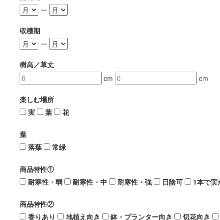
ー
収穫期
ー
樹高／草丈
cm
cm
楽しむ場所
実
葉
花
葉
落葉
常緑
商品特性①
耐寒性・弱
耐寒性・中
耐寒性・強
日陰可
1本で実
商品特性②
香りあり
地植え向き
鉢・プランター向き
切花向き