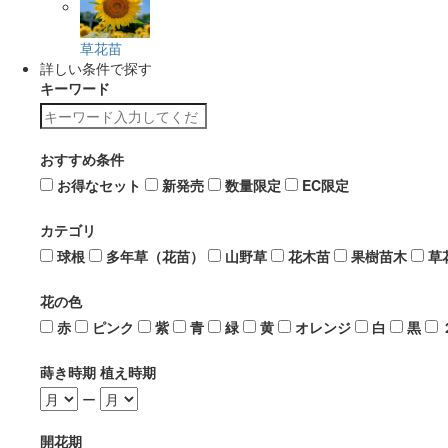
草花苗
詳しい条件で探す
キーワード
おすすめ条件
お得なセット
新発売
数量限定
EC限定
カテゴリ
球根
多年草（花苗）
山野草
花木苗
果樹苗木
草
花の色
赤
ピンク
紫
青
緑
黄
オレンジ
白
黒
蒔き時期 植え時期
ー
開花期