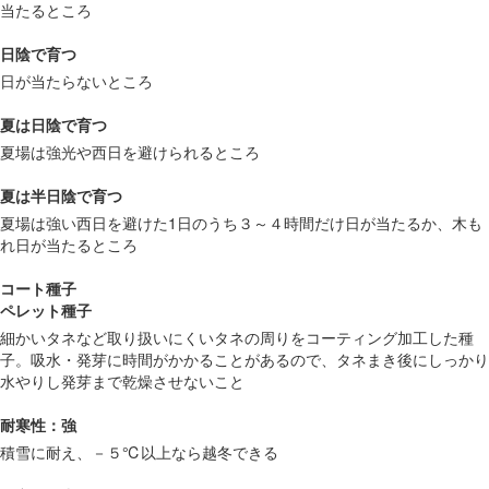
当たるところ
日陰で育つ
日が当たらないところ
夏は日陰で育つ
夏場は強光や西日を避けられるところ
夏は半日陰で育つ
夏場は強い西日を避けた1日のうち３～４時間だけ日が当たるか、木も
れ日が当たるところ
コート種子
ペレット種子
細かいタネなど取り扱いにくいタネの周りをコーティング加工した種
子。吸水・発芽に時間がかかることがあるので、タネまき後にしっかり
水やりし発芽まで乾燥させないこと
耐寒性：強
積雪に耐え、－５℃以上なら越冬できる