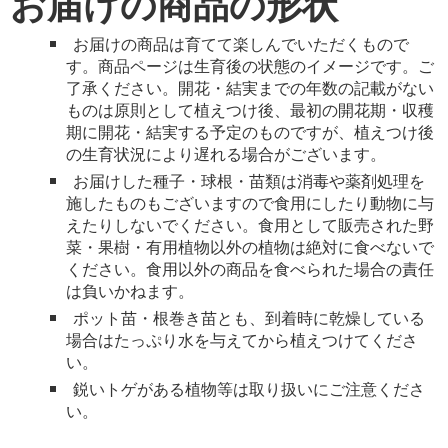
お届けの商品の形状
お届けの商品は育てて楽しんでいただくもので
す。商品ページは生育後の状態のイメージです。ご
了承ください。開花・結実までの年数の記載がない
ものは原則として植えつけ後、最初の開花期・収穫
期に開花・結実する予定のものですが、植えつけ後
の生育状況により遅れる場合がございます。
お届けした種子・球根・苗類は消毒や薬剤処理を
施したものもございますので食用にしたり動物に与
えたりしないでください。食用として販売された野
菜・果樹・有用植物以外の植物は絶対に食べないで
ください。食用以外の商品を食べられた場合の責任
は負いかねます。
ポット苗・根巻き苗とも、到着時に乾燥している
場合はたっぷり水を与えてから植えつけてくださ
い。
鋭いトゲがある植物等は取り扱いにご注意くださ
い。