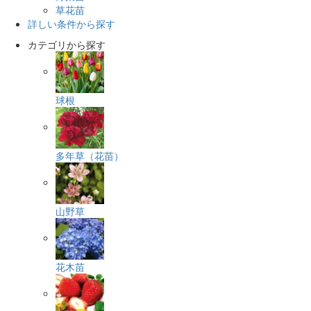
草花苗
詳しい条件から探す
カテゴリから探す
球根
多年草（花苗）
山野草
花木苗