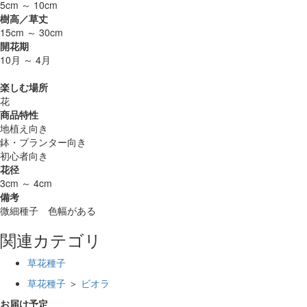
5cm ～ 10cm
樹高／草丈
15cm ～ 30cm
開花期
10月 ～ 4月
楽しむ場所
花
商品特性
地植え向き
鉢・プランター向き
初心者向き
花径
3cm ～ 4cm
備考
微細種子 色幅がある
関連カテゴリ
草花種子
草花種子
＞
ビオラ
お届け予定