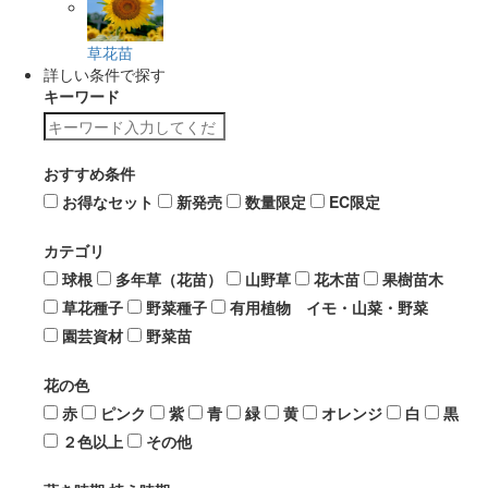
草花苗
詳しい条件で探す
キーワード
おすすめ条件
お得なセット
新発売
数量限定
EC限定
カテゴリ
球根
多年草（花苗）
山野草
花木苗
果樹苗木
草花種子
野菜種子
有用植物 イモ・山菜・野菜
園芸資材
野菜苗
花の色
赤
ピンク
紫
青
緑
黄
オレンジ
白
黒
２色以上
その他