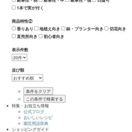
耐寒性・弱
耐寒性・中
耐寒性・強
日陰可
1本で実が付く
商品特性②
香りあり
地植え向き
鉢・プランター向き
切花向き
直売所向き
初心者向き
表示件数
並び順
この条件で検索する
特集・お役立ち情報
公式ブログ
おいしいレシピ
園芸用語辞典
ショッピングガイド