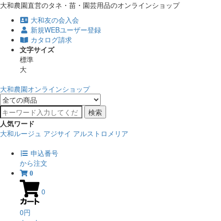
大和農園直営のタネ・苗・園芸用品のオンラインショップ
大和友の会入会
新規WEBユーザー登録
カタログ請求
文字サイズ
標準
大
大和農園オンラインショップ
検索
人気ワード
大和ルージュ
アジサイ
アルストロメリア
申込番号
から注文
0
0
0円