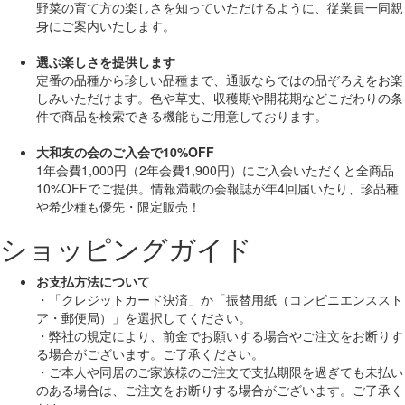
野菜の育て方の楽しさを知っていただけるように、従業員一同親
身にご案内いたします。
選ぶ楽しさを提供します
定番の品種から珍しい品種まで、通販ならではの品ぞろえをお楽
しみいただけます。色や草丈、収穫期や開花期などこだわりの条
件で商品を検索できる機能もご用意しております。
大和友の会のご入会で10%OFF
1年会費1,000円（2年会費1,900円）にご入会いただくと
全商品
10%OFF
でご提供。情報満載の会報誌が年4回届いたり、珍品種
や希少種も
優先・限定販売！
ショッピングガイド
お支払方法について
・「クレジットカード決済」か「振替用紙（コンビニエンススト
ア・郵便局）」を選択してください。
・弊社の規定により、前金でお願いする場合やご注文をお断りす
る場合がございます。ご了承ください。
・ご本人や同居のご家族様のご注文で支払期限を過ぎても未払い
のある場合は、ご注文をお断りする場合がございます。ご了承く