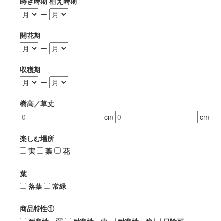
蒔き時期 植え時期
ー
開花期
ー
収穫期
ー
樹高／草丈
cm
cm
楽しむ場所
実
葉
花
葉
落葉
常緑
商品特性①