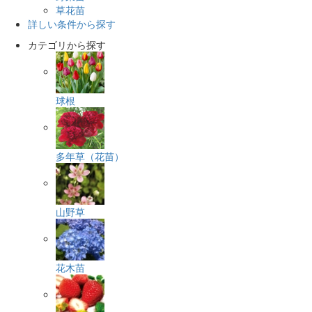
草花苗
詳しい条件から探す
カテゴリから探す
球根
多年草（花苗）
山野草
花木苗