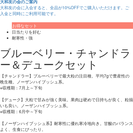
大和友の会のご案内
大和友の会に入会すると、
全品が10%OFF
でご購入いただけます。ご
入金と同時にご利用可能です。
お得なセット
日当たりを好む
耐寒性・強
ブルーベリー・チャンドラ
ー＆デュークセット
【チャンドラー】ブルーベリーで最大粒の注目種。平均7gで豊産性の
晩生種。ノーザンハイブッシュ系。
※収穫期：7月上～下旬
【デューク】大粒で甘みが強く美味。果肉は硬めで日持ちが良く、粒揃
いも良い。ノーザンハイブッシュ系。
※収穫期：6月中～下旬
【ノーザンハイブッシュ系】耐寒性に優れ寒冷地向き。甘酸のバランス
よく、生食にぴったり。