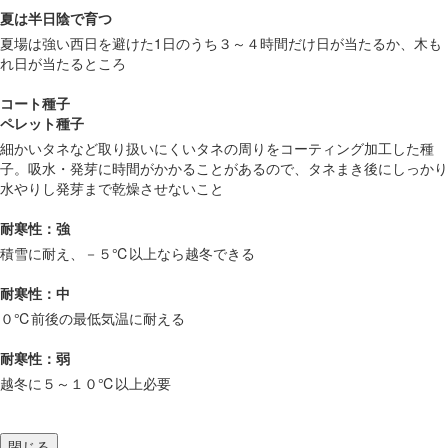
夏は半日陰で育つ
夏場は強い西日を避けた1日のうち３～４時間だけ日が当たるか、木も
れ日が当たるところ
コート種子
ペレット種子
細かいタネなど取り扱いにくいタネの周りをコーティング加工した種
子。吸水・発芽に時間がかかることがあるので、タネまき後にしっかり
水やりし発芽まで乾燥させないこと
耐寒性：強
積雪に耐え、－５℃以上なら越冬できる
耐寒性：中
０℃前後の最低気温に耐える
耐寒性：弱
越冬に５～１０℃以上必要
閉じる