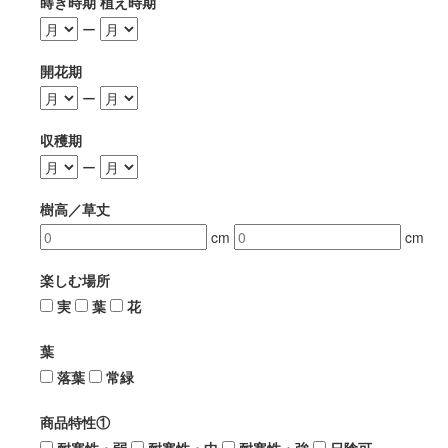
蒔き時期 植え時期
ー
開花期
ー
収穫期
ー
樹高／草丈
cm
cm
楽しむ場所
実
葉
花
葉
落葉
常緑
商品特性①