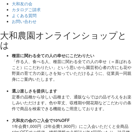
大和友の会
カタログご請求
よくある質問
お問い合わせ
大和農園オンラインショップと
は
種苗に関わる全ての人の幸せにこだわりたい
「作る人、食べる人、種苗に関わる全ての人の幸せ（＝喜ばれる
こと）にこだわりたい」
という思いから園芸初心者の方にも花や
野菜の育て方の楽しさを知っていただけるように、従業員一同親
身にご案内いたします。
選ぶ楽しさを提供します
定番の品種から珍しい品種まで、通販ならではの品ぞろえをお楽
しみいただけます。色や草丈、収穫期や開花期などこだわりの条
件で商品を検索できる機能もご用意しております。
大和友の会のご入会で10%OFF
1年会費1,000円（2年会費1,900円）にご入会いただくと
全商品
10%OFF
でご提供。情報満載の会報誌が年4回届いたり、珍品種