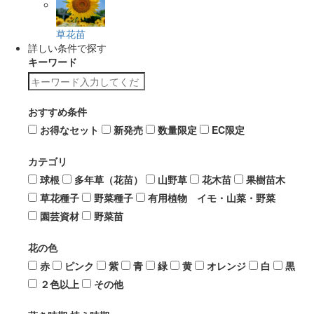
草花苗
詳しい条件で探す
キーワード
おすすめ条件
お得なセット
新発売
数量限定
EC限定
カテゴリ
球根
多年草（花苗）
山野草
花木苗
果樹苗木
草花種子
野菜種子
有用植物 イモ・山菜・野菜
園芸資材
野菜苗
花の色
赤
ピンク
紫
青
緑
黄
オレンジ
白
黒
２色以上
その他