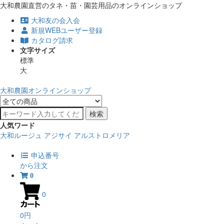
大和農園直営のタネ・苗・園芸用品のオンラインショップ
大和友の会入会
新規WEBユーザー登録
カタログ請求
文字サイズ
標準
大
大和農園オンラインショップ
検索
人気ワード
大和ルージュ
アジサイ
アルストロメリア
申込番号
から注文
0
0
0円