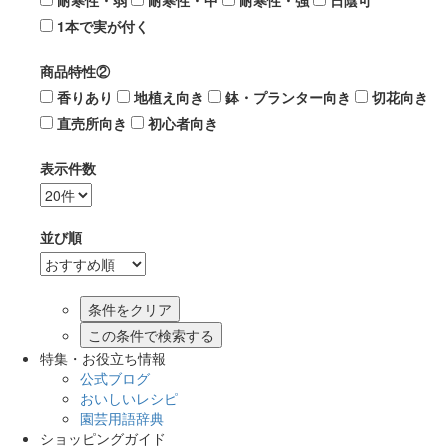
耐寒性・弱
耐寒性・中
耐寒性・強
日陰可
1本で実が付く
商品特性②
香りあり
地植え向き
鉢・プランター向き
切花向き
直売所向き
初心者向き
表示件数
並び順
この条件で検索する
特集・お役立ち情報
公式ブログ
おいしいレシピ
園芸用語辞典
ショッピングガイド