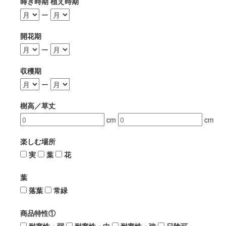
蒔き時期 植え時期
ー
開花期
ー
収穫期
ー
樹高／草丈
cm
cm
楽しむ場所
実
葉
花
葉
落葉
常緑
商品特性①