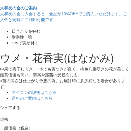
大和友の会のご案内
大和友の会に入会すると、
全品が10%OFF
でご購入いただけます。ご
入金と同時にご利用可能です。
日当たりを好む
耐寒性・強
1本で実が付く
ウメ・花香実(はなかみ)
中果で梅干し向き。1本でも実つきが良く、桃色八重咲きの花が美しく
鑑賞価値も高い。南高や露茜の受粉樹にも。
※苗の高さは仕上がり予想の為、お届け時に多少異なる場合がありま
す。
アイコンの説明はこちら
送料のご案内はこちら
シェアする
規格
一般価格（税込）