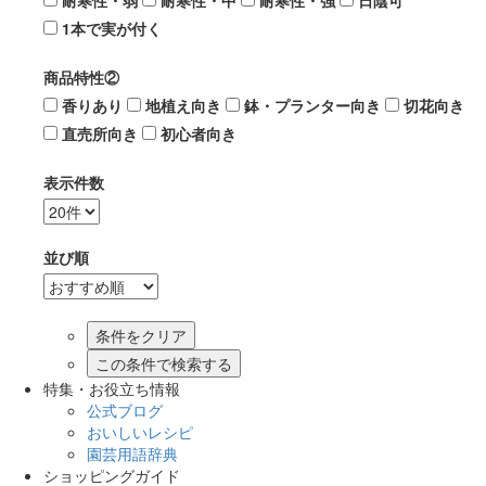
耐寒性・弱
耐寒性・中
耐寒性・強
日陰可
1本で実が付く
商品特性②
香りあり
地植え向き
鉢・プランター向き
切花向き
直売所向き
初心者向き
表示件数
並び順
この条件で検索する
特集・お役立ち情報
公式ブログ
おいしいレシピ
園芸用語辞典
ショッピングガイド