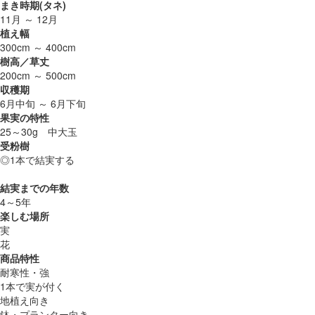
まき時期(タネ)
11月 ～ 12月
植え幅
300cm ～ 400cm
樹高／草丈
200cm ～ 500cm
収穫期
6月中旬 ～ 6月下旬
果実の特性
25～30g 中大玉
受粉樹
◎1本で結実する
結実までの年数
4～5年
楽しむ場所
実
花
商品特性
耐寒性・強
1本で実が付く
地植え向き
鉢・プランター向き