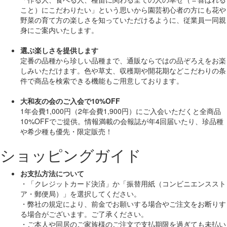
こと）にこだわりたい」
という思いから園芸初心者の方にも花や
野菜の育て方の楽しさを知っていただけるように、従業員一同親
身にご案内いたします。
選ぶ楽しさを提供します
定番の品種から珍しい品種まで、通販ならではの品ぞろえをお楽
しみいただけます。色や草丈、収穫期や開花期などこだわりの条
件で商品を検索できる機能もご用意しております。
大和友の会のご入会で10%OFF
1年会費1,000円（2年会費1,900円）にご入会いただくと
全商品
10%OFF
でご提供。情報満載の会報誌が年4回届いたり、珍品種
や希少種も
優先・限定販売！
ショッピングガイド
お支払方法について
・「クレジットカード決済」か「振替用紙（コンビニエンススト
ア・郵便局）」を選択してください。
・弊社の規定により、前金でお願いする場合やご注文をお断りす
る場合がございます。ご了承ください。
・ご本人や同居のご家族様のご注文で支払期限を過ぎても未払い