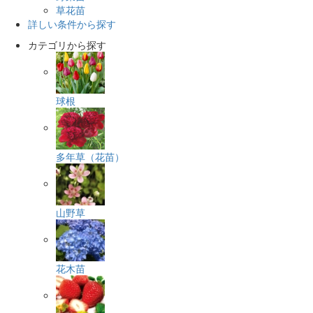
草花苗
詳しい条件から探す
カテゴリから探す
球根
多年草（花苗）
山野草
花木苗