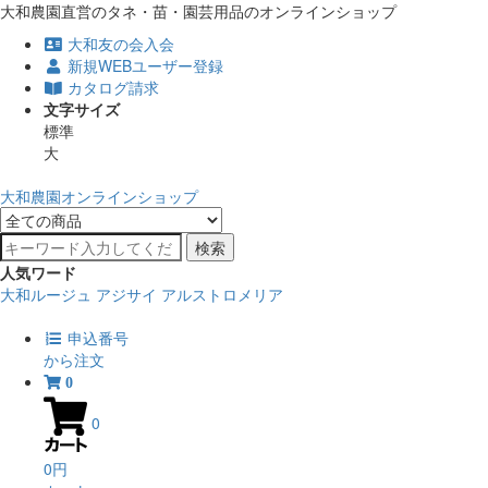
大和農園直営のタネ・苗・園芸用品のオンラインショップ
大和友の会入会
新規WEBユーザー登録
カタログ請求
文字サイズ
標準
大
大和農園オンラインショップ
検索
人気ワード
大和ルージュ
アジサイ
アルストロメリア
申込番号
から注文
0
0
0円