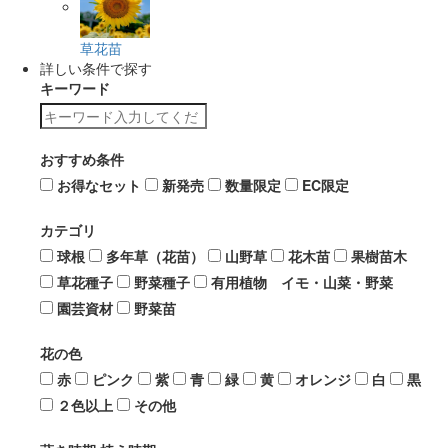
草花苗
詳しい条件で探す
キーワード
おすすめ条件
お得なセット
新発売
数量限定
EC限定
カテゴリ
球根
多年草（花苗）
山野草
花木苗
果樹苗木
草花種子
野菜種子
有用植物 イモ・山菜・野菜
園芸資材
野菜苗
花の色
赤
ピンク
紫
青
緑
黄
オレンジ
白
黒
２色以上
その他