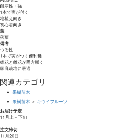
耐寒性・強
1本で実が付く
地植え向き
初心者向き
葉
落葉
備考
つる性
1本で実がつく便利種
雄花と雌花が両方咲く
家庭栽培に最適
関連カテゴリ
果樹苗木
果樹苗木
＞
キウイフルーツ
お届け予定
11月上～下旬
注文締切
11月20日