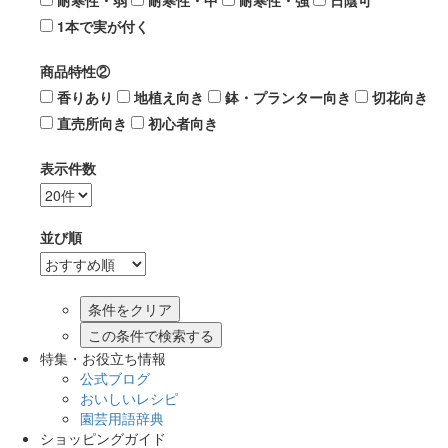
耐寒性・弱
耐寒性・中
耐寒性・強
日陰可
1本で実が付く
商品特性②
香りあり
地植え向き
鉢・プランター向き
切花向き
直売所向き
初心者向き
表示件数
並び順
この条件で検索する
特集・お役立ち情報
公式ブログ
おいしいレシピ
園芸用語辞典
ショッピングガイド