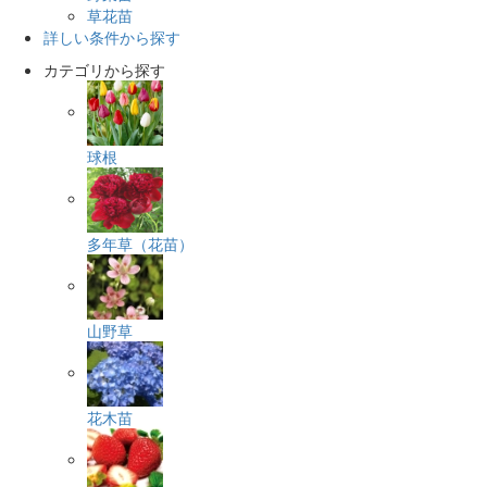
草花苗
詳しい条件から探す
カテゴリから探す
球根
多年草（花苗）
山野草
花木苗