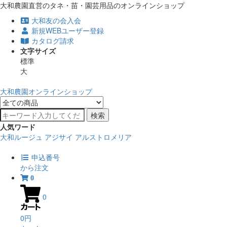
大和農園直営のタネ・苗・園芸用品のオンラインショップ
大和友の会入会
新規WEBユーザー登録
カタログ請求
文字サイズ
標準
大
大和農園オンラインショップ
検索
人気ワード
大和ルージュ
アジサイ
アルストロメリア
申込番号
から注文
0
0
0円