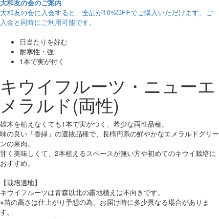
大和友の会のご案内
大和友の会に入会すると、
全品が10%OFF
でご購入いただけます。ご
入金と同時にご利用可能です。
日当たりを好む
耐寒性・強
1本で実が付く
キウイフルーツ・ニューエ
メラルド(両性)
雄木を植えなくても1本で実がつく、希少な両性品種。
味の良い「香緑」の選抜品種で、長楕円系の鮮やかなエメラルドグリー
ンの果肉。
甘く美味しくて、2本植えるスペースが無い方や初めてのキウイ栽培に
おすすめ。
【栽培適地】
キウイフルーツは青森以北の露地植えは不向きです。
※苗の高さは仕上がり予想の為、お届け時に多少異なる場合がありま
す。