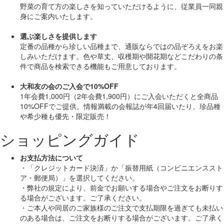
野菜の育て方の楽しさを知っていただけるように、従業員一同親
身にご案内いたします。
選ぶ楽しさを提供します
定番の品種から珍しい品種まで、通販ならではの品ぞろえをお楽
しみいただけます。色や草丈、収穫期や開花期などこだわりの条
件で商品を検索できる機能もご用意しております。
大和友の会のご入会で10%OFF
1年会費1,000円（2年会費1,900円）にご入会いただくと
全商品
10%OFF
でご提供。情報満載の会報誌が年4回届いたり、珍品種
や希少種も
優先・限定販売！
ショッピングガイド
お支払方法について
・「クレジットカード決済」か「振替用紙（コンビニエンススト
ア・郵便局）」を選択してください。
・弊社の規定により、前金でお願いする場合やご注文をお断りす
る場合がございます。ご了承ください。
・ご本人や同居のご家族様のご注文で支払期限を過ぎても未払い
のある場合は、ご注文をお断りする場合がございます。ご了承く