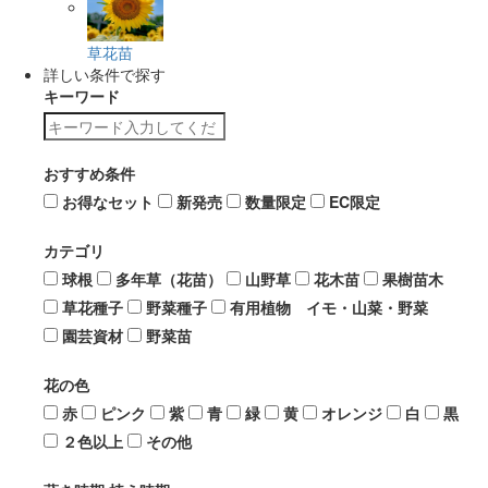
草花苗
詳しい条件で探す
キーワード
おすすめ条件
お得なセット
新発売
数量限定
EC限定
カテゴリ
球根
多年草（花苗）
山野草
花木苗
果樹苗木
草花種子
野菜種子
有用植物 イモ・山菜・野菜
園芸資材
野菜苗
花の色
赤
ピンク
紫
青
緑
黄
オレンジ
白
黒
２色以上
その他