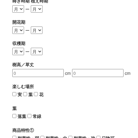
蒔き時期 植え時期
ー
開花期
ー
収穫期
ー
樹高／草丈
cm
cm
楽しむ場所
実
葉
花
葉
落葉
常緑
商品特性①